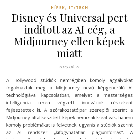
,
HÍREK
IT/TECH
Disney és Universal pert
indított az AI cég, a
Midjourney ellen képek
miatt
2025.06.21.
A Hollywood stúdiók nemrégiben komoly aggályokat
fogalmaztak meg a Midjourney nevű képgeneráló AI
technológiával kapcsolatban, amelyet a mesterséges
intelligencia terén végzett innovációk részeként
fejlesztettek ki. A szórakoztatóipar szereplői szerint a
Midjourney által készített képek nemcsak kreatívak, hanem
komoly problémákat is felvetnek, ugyanis a stúdiók szerint
az AI rendszer „kifogyhatatlan plágiumforrás”. A