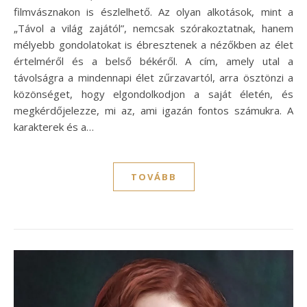
filmvásznakon is észlelhető. Az olyan alkotások, mint a
„Távol a világ zajától”, nemcsak szórakoztatnak, hanem
mélyebb gondolatokat is ébresztenek a nézőkben az élet
értelméről és a belső békéről. A cím, amely utal a
távolságra a mindennapi élet zűrzavartól, arra ösztönzi a
közönséget, hogy elgondolkodjon a saját életén, és
megkérdőjelezze, mi az, ami igazán fontos számukra. A
karakterek és a…
TOVÁBB