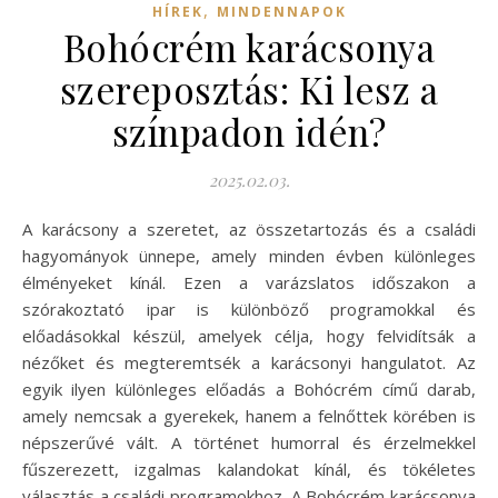
,
HÍREK
MINDENNAPOK
Bohócrém karácsonya
szereposztás: Ki lesz a
színpadon idén?
2025.02.03.
A karácsony a szeretet, az összetartozás és a családi
hagyományok ünnepe, amely minden évben különleges
élményeket kínál. Ezen a varázslatos időszakon a
szórakoztató ipar is különböző programokkal és
előadásokkal készül, amelyek célja, hogy felvidítsák a
nézőket és megteremtsék a karácsonyi hangulatot. Az
egyik ilyen különleges előadás a Bohócrém című darab,
amely nemcsak a gyerekek, hanem a felnőttek körében is
népszerűvé vált. A történet humorral és érzelmekkel
fűszerezett, izgalmas kalandokat kínál, és tökéletes
választás a családi programokhoz. A Bohócrém karácsonya