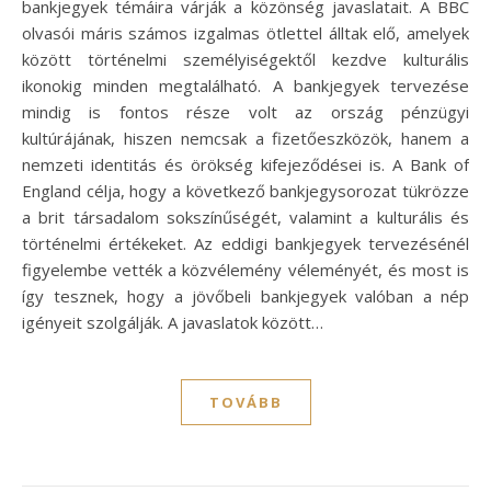
bankjegyek témáira várják a közönség javaslatait. A BBC
olvasói máris számos izgalmas ötlettel álltak elő, amelyek
között történelmi személyiségektől kezdve kulturális
ikonokig minden megtalálható. A bankjegyek tervezése
mindig is fontos része volt az ország pénzügyi
kultúrájának, hiszen nemcsak a fizetőeszközök, hanem a
nemzeti identitás és örökség kifejeződései is. A Bank of
England célja, hogy a következő bankjegysorozat tükrözze
a brit társadalom sokszínűségét, valamint a kulturális és
történelmi értékeket. Az eddigi bankjegyek tervezésénél
figyelembe vették a közvélemény véleményét, és most is
így tesznek, hogy a jövőbeli bankjegyek valóban a nép
igényeit szolgálják. A javaslatok között…
TOVÁBB