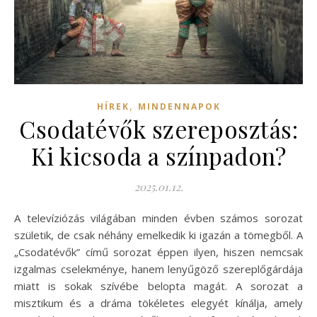
,
HÍREK
MINDENNAPOK
Csodatévők szereposztás:
Ki kicsoda a színpadon?
2025.01.12.
A televíziózás világában minden évben számos sorozat
születik, de csak néhány emelkedik ki igazán a tömegből. A
„Csodatévők” című sorozat éppen ilyen, hiszen nemcsak
izgalmas cselekménye, hanem lenyűgöző szereplőgárdája
miatt is sokak szívébe belopta magát. A sorozat a
misztikum és a dráma tökéletes elegyét kínálja, amely