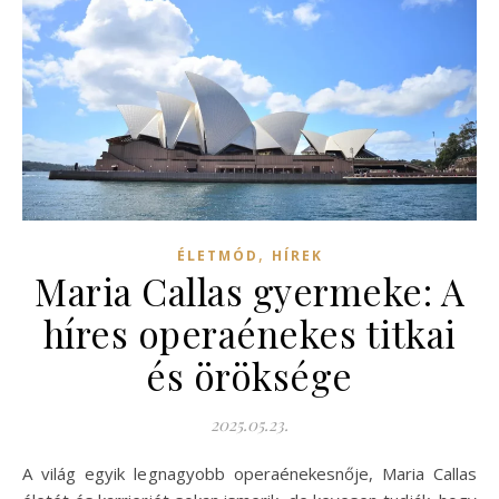
,
ÉLETMÓD
HÍREK
Maria Callas gyermeke: A
híres operaénekes titkai
és öröksége
2025.05.23.
A világ egyik legnagyobb operaénekesnője, Maria Callas