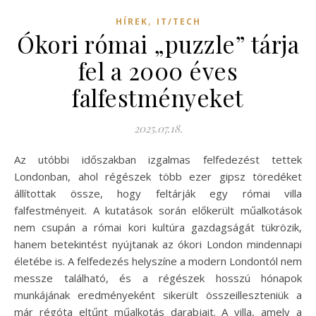
,
HÍREK
IT/TECH
Ókori római „puzzle” tárja
fel a 2000 éves
falfestményeket
2025.07.18.
Az utóbbi időszakban izgalmas felfedezést tettek
Londonban, ahol régészek több ezer gipsz töredéket
állítottak össze, hogy feltárják egy római villa
falfestményeit. A kutatások során előkerült műalkotások
nem csupán a római kori kultúra gazdagságát tükrözik,
hanem betekintést nyújtanak az ókori London mindennapi
életébe is. A felfedezés helyszíne a modern Londontól nem
messze található, és a régészek hosszú hónapok
munkájának eredményeként sikerült összeilleszteniük a
már régóta eltűnt műalkotás darabjait. A villa, amely a