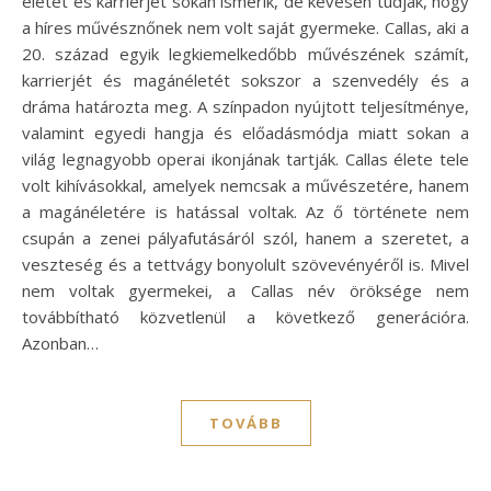
életét és karrierjét sokan ismerik, de kevesen tudják, hogy
a híres művésznőnek nem volt saját gyermeke. Callas, aki a
20. század egyik legkiemelkedőbb művészének számít,
karrierjét és magánéletét sokszor a szenvedély és a
dráma határozta meg. A színpadon nyújtott teljesítménye,
valamint egyedi hangja és előadásmódja miatt sokan a
világ legnagyobb operai ikonjának tartják. Callas élete tele
volt kihívásokkal, amelyek nemcsak a művészetére, hanem
a magánéletére is hatással voltak. Az ő története nem
csupán a zenei pályafutásáról szól, hanem a szeretet, a
veszteség és a tettvágy bonyolult szövevényéről is. Mivel
nem voltak gyermekei, a Callas név öröksége nem
továbbítható közvetlenül a következő generációra.
Azonban…
TOVÁBB