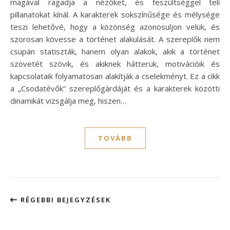
magával ragadja a nézőket, és feszültséggel teli
pillanatokat kínál. A karakterek sokszínűsége és mélysége
teszi lehetővé, hogy a közönség azonosuljon velük, és
szorosan kövesse a történet alakulását. A szereplők nem
csupán statiszták, hanem olyan alakok, akik a történet
szövetét szövik, és akiknek hátterük, motivációik és
kapcsolataik folyamatosan alakítják a cselekményt. Ez a cikk
a „Csodatévők” szereplőgárdáját és a karakterek közötti
dinamikát vizsgálja meg, hiszen…
TOVÁBB
RÉGEBBI BEJEGYZÉSEK