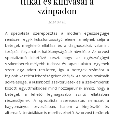
titkai és kihívásai a
színpadon
2025.04.18.
A specialista szereposztás a modern egészségügyi
rendszer egyik kulcsfontosságú eleme, amelynek célja a
betegek megfelelő ellátása és a diagnosztikai, valamint
terápiás folyamatok hatékonyságának növelése. Az orvosi
specializáció lehetővé teszi, hogy az egészségügyi
szakemberek mélyebb tudásra és tapasztalatra tegyenek
szert egy adott területen, így a betegek számára a
legjobb kezelési lehetőségeket kínálják. Az orvosi szakmák
sokfélesége, a különböző szakterületek és a szakemberek
közötti együttműködés mind hozzájárulnak ahhoz, hogy a
betegek a lehető legmagasabb szintű ellátásban
részesüljenek. A specialista szereposztás nemcsak a
hagyományos orvoslásban, hanem a kiegészítő és
alternatív terápiákban is megfigyelhető. Az orvosi területek