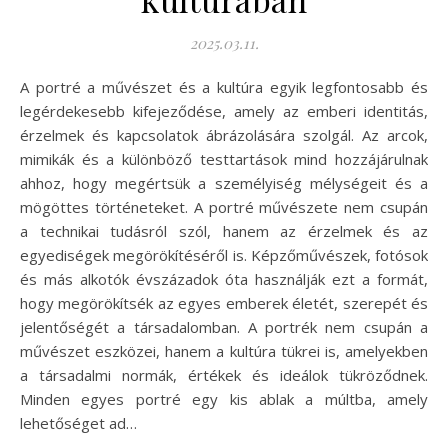
2025.03.11.
A portré a művészet és a kultúra egyik legfontosabb és
legérdekesebb kifejeződése, amely az emberi identitás,
érzelmek és kapcsolatok ábrázolására szolgál. Az arcok,
mimikák és a különböző testtartások mind hozzájárulnak
ahhoz, hogy megértsük a személyiség mélységeit és a
mögöttes történeteket. A portré művészete nem csupán
a technikai tudásról szól, hanem az érzelmek és az
egyediségek megörökítéséről is. Képzőművészek, fotósok
és más alkotók évszázadok óta használják ezt a formát,
hogy megörökítsék az egyes emberek életét, szerepét és
jelentőségét a társadalomban. A portrék nem csupán a
művészet eszközei, hanem a kultúra tükrei is, amelyekben
a társadalmi normák, értékek és ideálok tükröződnek.
Minden egyes portré egy kis ablak a múltba, amely
lehetőséget ad…