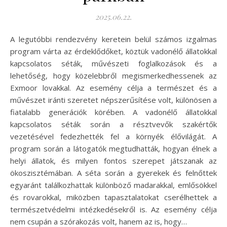
2025.06.22.
A legutóbbi rendezvény keretein belül számos izgalmas
program várta az érdeklődőket, köztük vadonélő állatokkal
kapcsolatos séták, művészeti foglalkozások és a
lehetőség, hogy közelebbről megismerkedhessenek az
Exmoor lovakkal. Az esemény célja a természet és a
művészet iránti szeretet népszerűsítése volt, különösen a
fiatalabb generációk körében. A vadonélő állatokkal
kapcsolatos séták során a résztvevők szakértők
vezetésével fedezhették fel a környék élővilágát. A
program során a látogatók megtudhatták, hogyan élnek a
helyi állatok, és milyen fontos szerepet játszanak az
ökoszisztémában. A séta során a gyerekek és felnőttek
egyaránt találkozhattak különböző madarakkal, emlősökkel
és rovarokkal, miközben tapasztalatokat cserélhettek a
természetvédelmi intézkedésekről is. Az esemény célja
nem csupán a szórakozás volt, hanem az is, hogy…