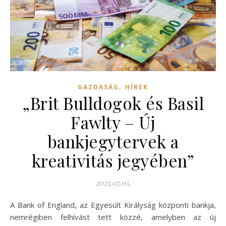
,
GAZDASÁG
HÍREK
„Brit Bulldogok és Basil
Fawlty – Új
bankjegytervek a
kreativitás jegyében”
2025.07.05.
A Bank of England, az Egyesült Királyság központi bankja,
nemrégiben felhívást tett közzé, amelyben az új