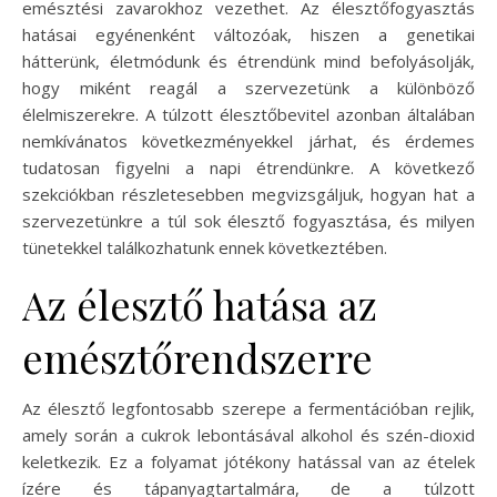
emésztési zavarokhoz vezethet. Az élesztőfogyasztás
hatásai egyénenként változóak, hiszen a genetikai
hátterünk, életmódunk és étrendünk mind befolyásolják,
hogy miként reagál a szervezetünk a különböző
élelmiszerekre. A túlzott élesztőbevitel azonban általában
nemkívánatos következményekkel járhat, és érdemes
tudatosan figyelni a napi étrendünkre. A következő
szekciókban részletesebben megvizsgáljuk, hogyan hat a
szervezetünkre a túl sok élesztő fogyasztása, és milyen
tünetekkel találkozhatunk ennek következtében.
Az élesztő hatása az
emésztőrendszerre
Az élesztő legfontosabb szerepe a fermentációban rejlik,
amely során a cukrok lebontásával alkohol és szén-dioxid
keletkezik. Ez a folyamat jótékony hatással van az ételek
ízére és tápanyagtartalmára, de a túlzott