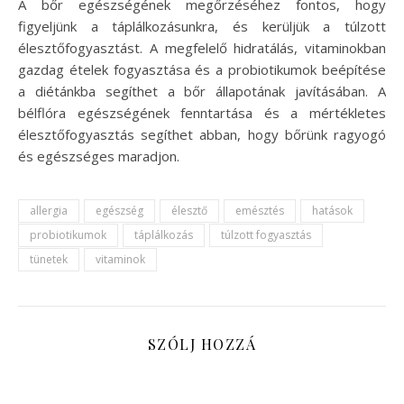
A bőr egészségének megőrzéséhez fontos, hogy
figyeljünk a táplálkozásunkra, és kerüljük a túlzott
élesztőfogyasztást. A megfelelő hidratálás, vitaminokban
gazdag ételek fogyasztása és a probiotikumok beépítése
a diétánkba segíthet a bőr állapotának javításában. A
bélflóra egészségének fenntartása és a mértékletes
élesztőfogyasztás segíthet abban, hogy bőrünk ragyogó
és egészséges maradjon.
allergia
egészség
élesztő
emésztés
hatások
probiotikumok
táplálkozás
túlzott fogyasztás
tünetek
vitaminok
SZÓLJ HOZZÁ