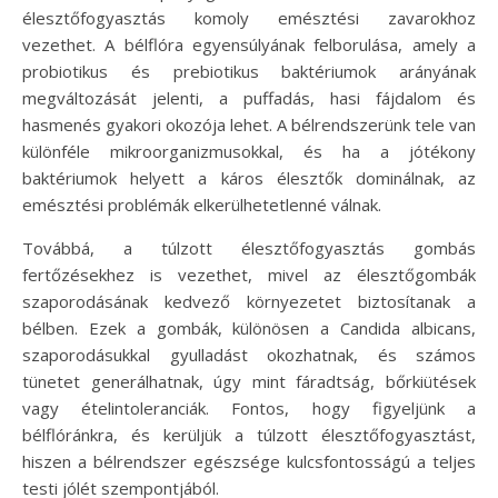
élesztőfogyasztás komoly emésztési zavarokhoz
vezethet. A bélflóra egyensúlyának felborulása, amely a
probiotikus és prebiotikus baktériumok arányának
megváltozását jelenti, a puffadás, hasi fájdalom és
hasmenés gyakori okozója lehet. A bélrendszerünk tele van
különféle mikroorganizmusokkal, és ha a jótékony
baktériumok helyett a káros élesztők dominálnak, az
emésztési problémák elkerülhetetlenné válnak.
Továbbá, a túlzott élesztőfogyasztás gombás
fertőzésekhez is vezethet, mivel az élesztőgombák
szaporodásának kedvező környezetet biztosítanak a
bélben. Ezek a gombák, különösen a Candida albicans,
szaporodásukkal gyulladást okozhatnak, és számos
tünetet generálhatnak, úgy mint fáradtság, bőrkiütések
vagy ételintoleranciák. Fontos, hogy figyeljünk a
bélflóránkra, és kerüljük a túlzott élesztőfogyasztást,
hiszen a bélrendszer egészsége kulcsfontosságú a teljes
testi jólét szempontjából.