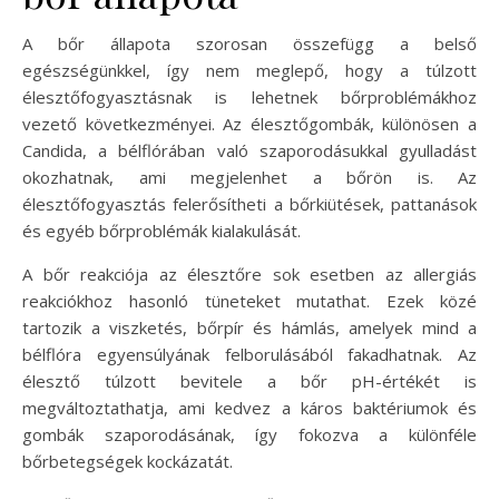
A bőr állapota szorosan összefügg a belső
egészségünkkel, így nem meglepő, hogy a túlzott
élesztőfogyasztásnak is lehetnek bőrproblémákhoz
vezető következményei. Az élesztőgombák, különösen a
Candida, a bélflórában való szaporodásukkal gyulladást
okozhatnak, ami megjelenhet a bőrön is. Az
élesztőfogyasztás felerősítheti a bőrkiütések, pattanások
és egyéb bőrproblémák kialakulását.
A bőr reakciója az élesztőre sok esetben az allergiás
reakciókhoz hasonló tüneteket mutathat. Ezek közé
tartozik a viszketés, bőrpír és hámlás, amelyek mind a
bélflóra egyensúlyának felborulásából fakadhatnak. Az
élesztő túlzott bevitele a bőr pH-értékét is
megváltoztathatja, ami kedvez a káros baktériumok és
gombák szaporodásának, így fokozva a különféle
bőrbetegségek kockázatát.