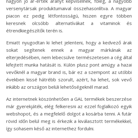
nagyon jó ár-érték arányt képviselnek, főleg, a nagyobb
versenytársak produktumaival összehasonlítva. A magyar
piacon ez pedig létfontosságú, hiszen egyre többen
keresnek olcsóbb alternatívákat a vitaminok és
étrendkiegészítők terén is.
Emiatt nyugodtan ki lehet jelenteni, hogy a kedvező árak
sokat segítenek ennek a magyar márkának az
elterjedésében, nem lebecsülve természetesen a cég által
kifejtett munka hatását is. Külön plusz pont amúgy a hazai
vevőknél a magyar brand is, bár ez a szempont az utóbbi
években kissé hátrébb szorult, azért, ha lehet, sok vevő
inkább az országon belüli lehetőségeknél marad.
Az internetnek köszönhetően a GAL termékek beszerzése
már gyerekjáték, elég felkeresni az ezzel foglalkozó egyik
webshopot, és a megfelelő dolgot a kosárba tenni. A futár
rövid időn belül meg is érkezik a kiválasztott termékekkel,
így sohasem késő az internethez fordulni.