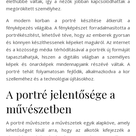
élethűbbé váltak, így a nézők jobban kapcsolódhattak a
megörökített személyhez.
A modern korban a portré készítése átkerült a
fényképezés világába. A fényképészet forradalmasította a
portrékészítést, lehetővé téve, hogy az emberek gyorsan
és könnyen készíthessenek képeket magukról. Az internet
és a közösségi média térhódításával a portrék új formáját
tapasztalhatjuk, hiszen a digitális világban a személyes
képek és önarcképek mindennapjaink részévé váltak. A
portré tehát folyamatosan fejlődik, alkalmazkodva a kor
szelleméhez és a technológiai újításokhoz.
A portré jelentősége a
művészetben
A portré művészete a művészetek egyik alapköve, amely
lehetőséget kínál arra, hogy az alkotók kifejezzék a