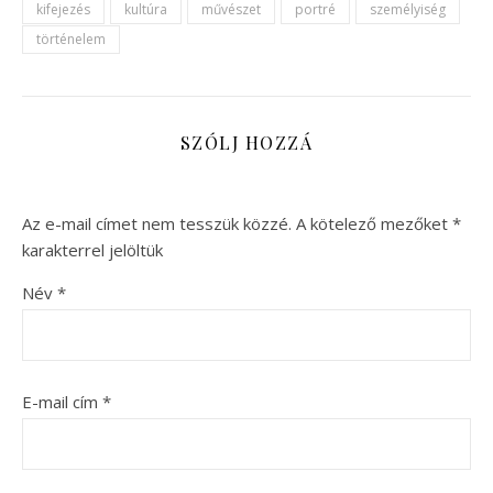
kifejezés
kultúra
művészet
portré
személyiség
történelem
SZÓLJ HOZZÁ
Az e-mail címet nem tesszük közzé.
A kötelező mezőket
*
karakterrel jelöltük
Név
*
E-mail cím
*