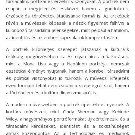
társadalmi, politikai és érzelmi viszonyokat. A portrék nem
csupán a megjelenítés eszközei, hanem a gondolatok,
érzések és történetek átadásának formái is. Az arcképek
révén a művészek képesek a nézők figyelmét felhívni a
különböző társadalmi jelenségekre, mint például a hatalom,
az identitás és az emberi kapcsolatok komplexitására.
A portrék különleges szerepet játszanak a kulturális
örökség megőrzésében is. Az olyan híres műalkotások,
mint a Mona Lisa vagy a Napóleon portréja, nemcsak
esztétikai élményt nyújtanak, hanem a korabeli társadalmi
és politikai viszonyokat is tükrözik. A művészi kifejezés
ezen formája tehát nem csupán a szépségről szól, hanem
a történelem és a kultúra dinamizmusáról is.
A modern művészetben a portrék új értelmet nyernek. A
kortárs művészek, mint Cindy Sherman vagy Kehinde
Wiley, a hagyományos portréformákat újraértelmezik, és a
társadalmi kérdéseket, identitást és a sokszínűséget
állítják középpontba. Az új technológiák és médiumok