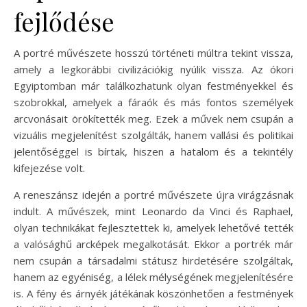
fejlődése
A portré művészete hosszú történeti múltra tekint vissza,
amely a legkorábbi civilizációkig nyúlik vissza. Az ókori
Egyiptomban már találkozhatunk olyan festményekkel és
szobrokkal, amelyek a fáraók és más fontos személyek
arcvonásait örökítették meg. Ezek a művek nem csupán a
vizuális megjelenítést szolgálták, hanem vallási és politikai
jelentőséggel is bírtak, hiszen a hatalom és a tekintély
kifejezése volt.
A reneszánsz idején a portré művészete újra virágzásnak
indult. A művészek, mint Leonardo da Vinci és Raphael,
olyan technikákat fejlesztettek ki, amelyek lehetővé tették
a valósághű arcképek megalkotását. Ekkor a portrék már
nem csupán a társadalmi státusz hirdetésére szolgáltak,
hanem az egyéniség, a lélek mélységének megjelenítésére
is. A fény és árnyék játékának köszönhetően a festmények