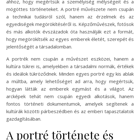
ahhoz, hogy megértsük a személyiség mélységeit és a
mögöttes történeteket. A portré művészete nem csupán
a technikai tudásról szól, hanem az érzelmek és az
egyediségek megörökítéséről is. Képzőművészek, fotósok
és más alkotók évszázadok óta használják ezt a formát,
hogy megörökítsék az egyes emberek életét, szerepét és
jelentőségét a társadalomban.
A portrék nem csupán a művészet eszközei, hanem a
kultúra tükrei is, amelyekben a társadalmi normák, értékek
és ideálok tükröződnek. Minden egyes portré egy kis ablak
a múltba, amely lehetőséget ad arra, hogy megértsük,
hogyan látták az emberek egymást és a világot. Az
arcképek tehát nem csupán egyedi alkotások, hanem
fontos történeti dokumentumok, amelyek segítenek a
kultúrák közötti párbeszédben és az emberi tapasztalatok
gazdagításában.
A portré története és