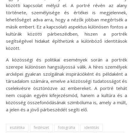
közötti kapcsolat mélyül el. A portré révén az alany
története, személyisége és értékei is megjelennek,
lehetőséget adva arra, hogy a nézők jobban megértsék a
másik embert. Ez a kapcsolati aspektus különösen fontos a
kultúrák közötti párbeszédben, hiszen a portrék
segítségével hidakat építhetünk a különböző identitások
között.
A közösségi és politikai események során a portrék
szerepe különösen hangsúlyossá válik. A híres személyek
arcképei gyakran szolgálnak inspirációként és példaként a
társadalom számára, emelve a közösségi tudatosságot és
cselekvésre ösztönözve az embereket. A portré tehát
nem csupán egyéni kifejezésmód, hanem a kultúra és a
közösség összefonódásának szimbóluma is, amely a múlt,
a jelen és a jövő párbeszédét segíti elő.
esztétika
festészet
fotográfia
identitás