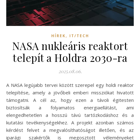
,
HÍREK
IT/TECH
NASA nukleáris reaktort
telepít a Holdra 2030-ra
2025.08.06.
A NASA legújabb tervei között szerepel egy holdi reaktor
telepítése, amely a jövőbeli emberi missziókat hivatott
támogatni. A cél az, hogy ezen a távoli égitesten
biztosítsák a folyamatos energiaellátást, ami
elengedhetetlen a hosszú távú tartózkodáshoz és a
kutatási tevékenységekhez. A projekt azonban számos
kérdést felvet a megvalósíthatóságot illetően, és az
iparági szakértők is megosztott véleményeket