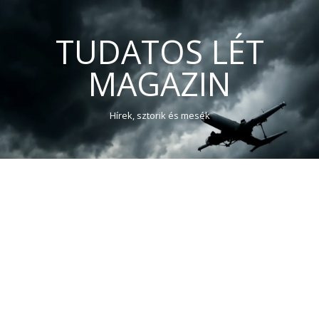
TUDATOS LÉT
MAGAZIN
Hírek, sztorik és mesék