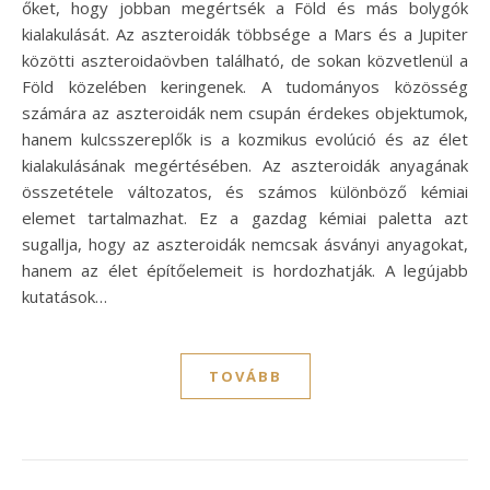
őket, hogy jobban megértsék a Föld és más bolygók
kialakulását. Az aszteroidák többsége a Mars és a Jupiter
közötti aszteroidaövben található, de sokan közvetlenül a
Föld közelében keringenek. A tudományos közösség
számára az aszteroidák nem csupán érdekes objektumok,
hanem kulcsszereplők is a kozmikus evolúció és az élet
kialakulásának megértésében. Az aszteroidák anyagának
összetétele változatos, és számos különböző kémiai
elemet tartalmazhat. Ez a gazdag kémiai paletta azt
sugallja, hogy az aszteroidák nemcsak ásványi anyagokat,
hanem az élet építőelemeit is hordozhatják. A legújabb
kutatások…
TOVÁBB