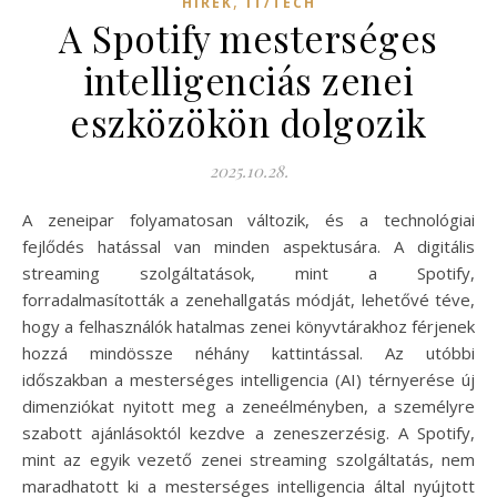
,
HÍREK
IT/TECH
A Spotify mesterséges
intelligenciás zenei
eszközökön dolgozik
2025.10.28.
A zeneipar folyamatosan változik, és a technológiai
fejlődés hatással van minden aspektusára. A digitális
streaming szolgáltatások, mint a Spotify,
forradalmasították a zenehallgatás módját, lehetővé téve,
hogy a felhasználók hatalmas zenei könyvtárakhoz férjenek
hozzá mindössze néhány kattintással. Az utóbbi
időszakban a mesterséges intelligencia (AI) térnyerése új
dimenziókat nyitott meg a zeneélményben, a személyre
szabott ajánlásoktól kezdve a zeneszerzésig. A Spotify,
mint az egyik vezető zenei streaming szolgáltatás, nem
maradhatott ki a mesterséges intelligencia által nyújtott