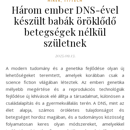
HÍREK
IT/TECH
Három ember DNS-ével
készült babák öröklődő
betegségek nélkül
születnek
2025.09.13.
A modern tudomány és a genetika fejlődése olyan új
lehetőségeket teremtett, amelyek korábban csak a
science fiction világában léteztek. Az emberi genetika
mélyebb megértése és a reprodukciós technológiák
fejlődése új kihívások elé állítja a társadalmat, különösen a
családalapítás és a gyermekvállalás terén. A DNS, mint az
élet alapja, számos örökletes tulajdonságot és
betegséget hordoz magában, és a tudományos közösség
folyamatosan keres olyan módszereket, amelyekkel