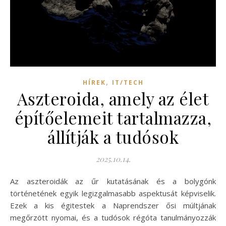
,
HÍREK
IT/TECH
Aszteroida, amely az élet
építőelemeit tartalmazza,
állítják a tudósok
2025.10.14.
Az aszteroidák az űr kutatásának és a bolygónk
történetének egyik legizgalmasabb aspektusát képviselik.
Ezek a kis égitestek a Naprendszer ősi múltjának
megőrzött nyomai, és a tudósok régóta tanulmányozzák