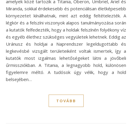
amelyek közé tartozik a Titania, Oberon, Umbriel, Ariel és
Miranda, sokkal érdekesebb és potenciálisan életképesebb
környezetet kínálhatnak, mint azt eddig feltételezték. A
légkör és a felszíni viszonyok alapos tanulmányozása során
a kutatók felfedezték, hogy a holdak felszínén folyékony víz
és egyéb élethez szükséges vegyületek lehetnek. Eddig az
Uránusz és holdjai a Naprendszer legeldugottabb és
legkevésbé vizsgált területeiként voltak ismertek, így a
kutatók most izgalmas lehetőségeket látni a jövőbeli
űrmissziókban. A Titania, a legnagyobb hold, különösen
figyelemre méltó. A tudósok úgy vélik, hogy a hold
belsejében…
TOVÁBB