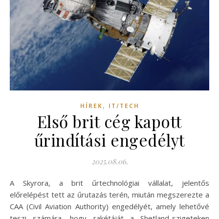
,
HÍREK
IT/TECH
Első brit cég kapott
űrindítási engedélyt
2025.08.06.
A Skyrora, a brit űrtechnológiai vállalat, jelentős
előrelépést tett az űrutazás terén, miután megszerezte a
CAA (Civil Aviation Authority) engedélyét, amely lehetővé
teszi számára, hogy rakétáját a Shetland-szigeteken