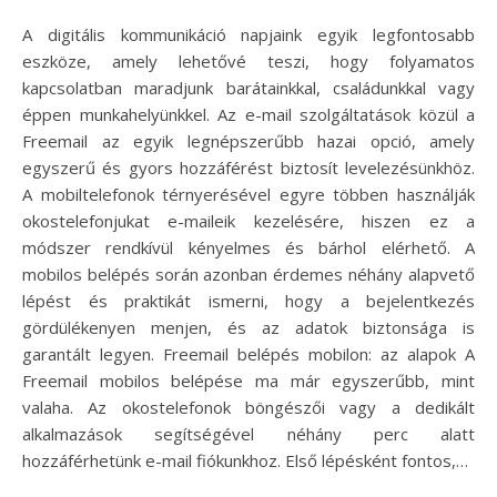
A digitális kommunikáció napjaink egyik legfontosabb
eszköze, amely lehetővé teszi, hogy folyamatos
kapcsolatban maradjunk barátainkkal, családunkkal vagy
éppen munkahelyünkkel. Az e-mail szolgáltatások közül a
Freemail az egyik legnépszerűbb hazai opció, amely
egyszerű és gyors hozzáférést biztosít levelezésünkhöz.
A mobiltelefonok térnyerésével egyre többen használják
okostelefonjukat e-maileik kezelésére, hiszen ez a
módszer rendkívül kényelmes és bárhol elérhető. A
mobilos belépés során azonban érdemes néhány alapvető
lépést és praktikát ismerni, hogy a bejelentkezés
gördülékenyen menjen, és az adatok biztonsága is
garantált legyen. Freemail belépés mobilon: az alapok A
Freemail mobilos belépése ma már egyszerűbb, mint
valaha. Az okostelefonok böngészői vagy a dedikált
alkalmazások segítségével néhány perc alatt
hozzáférhetünk e-mail fiókunkhoz. Első lépésként fontos,…