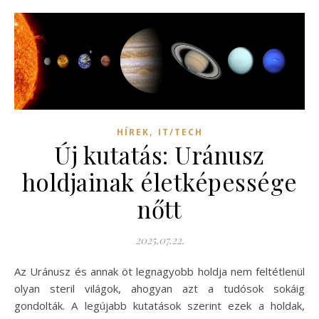
,
HÍREK
IT/TECH
Új kutatás: Uránusz
holdjainak életképessége
nőtt
2025.07.22.
Az Uránusz és annak öt legnagyobb holdja nem feltétlenül
olyan steril világok, ahogyan azt a tudósok sokáig
gondolták. A legújabb kutatások szerint ezek a holdak,