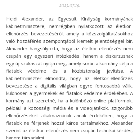
2025.07.19.
Heidi Alexander, az Egyesült Királyság kormányának
kabinetminisztere, nemrégiben nyilatkozott az életkor-
ellenőrzés bevezetéséről, amely a közszolgáltatásokhoz
való hozzáférés szempontjából kiemelt jelentőséggel bír.
Alexander hangsúlyozta, hogy az életkor-ellenőrzés nem
csupán egy egyszeri intézkedés, hanem a diskurzusnak
egy új szakaszát nyitja meg, amely során a kormány célja a
fiatalok védelme és a közbiztonság javítása. A
kabinetminiszter elmondta, hogy az életkor-ellenőrzés
bevezetése a digitális világban egyre fontosabbá válik,
különösen a gyermekek és fiatalok védelme érdekében. A
kormány azt szeretné, ha a különböző online platformok,
például a közösségi média és a videojátékok, szigorúbb
ellenőrzéseket alkalmaznának annak érdekében, hogy a
fiatalok ne férjenek hozzá káros tartalmakhoz. Alexander
szerint az életkor-ellenőrzés nem csupán technikai kérdés,
hanem társadalmi…