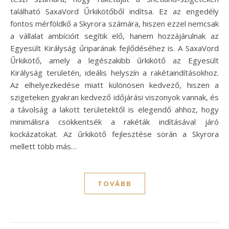
található SaxaVord Űrkikötőből indítsa. Ez az engedély
fontos mérföldkő a Skyrora számára, hiszen ezzel nemcsak
a vállalat ambícióit segítik elő, hanem hozzájárulnak az
Egyesült Királyság űriparának fejlődéséhez is. A SaxaVord
Űrkikötő, amely a legészakibb űrkikötő az Egyesült
Királyság területén, ideális helyszín a rakétaindításokhoz.
Az elhelyezkedése miatt különösen kedvező, hiszen a
szigeteken gyakran kedvező időjárási viszonyok vannak, és
a távolság a lakott területektől is elegendő ahhoz, hogy
minimálisra csökkentsék a rakéták indításával járó
kockázatokat. Az űrkikötő fejlesztése során a Skyrora
mellett több más…
TOVÁBB