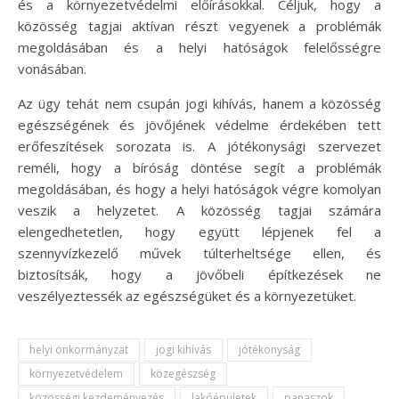
és a környezetvédelmi előírásokkal. Céljuk, hogy a
közösség tagjai aktívan részt vegyenek a problémák
megoldásában és a helyi hatóságok felelősségre
vonásában.
Az ügy tehát nem csupán jogi kihívás, hanem a közösség
egészségének és jövőjének védelme érdekében tett
erőfeszítések sorozata is. A jótékonysági szervezet
reméli, hogy a bíróság döntése segít a problémák
megoldásában, és hogy a helyi hatóságok végre komolyan
veszik a helyzetet. A közösség tagjai számára
elengedhetetlen, hogy együtt lépjenek fel a
szennyvízkezelő művek túlterheltsége ellen, és
biztosítsák, hogy a jövőbeli építkezések ne
veszélyeztessék az egészségüket és a környezetüket.
helyi önkormányzat
jogi kihívás
jótékonyság
környezetvédelem
közegészség
közösségi kezdeményezés
lakóépületek
panaszok