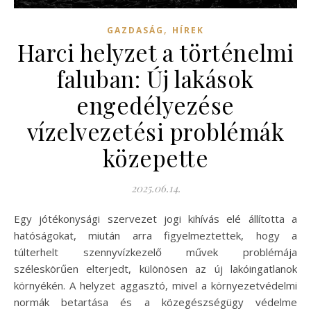
,
GAZDASÁG
HÍREK
Harci helyzet a történelmi
faluban: Új lakások
engedélyezése
vízelvezetési problémák
közepette
2025.06.14.
Egy jótékonysági szervezet jogi kihívás elé állította a
hatóságokat, miután arra figyelmeztettek, hogy a
túlterhelt szennyvízkezelő művek problémája
széleskörűen elterjedt, különösen az új lakóingatlanok
környékén. A helyzet aggasztó, mivel a környezetvédelmi
normák betartása és a közegészségügy védelme