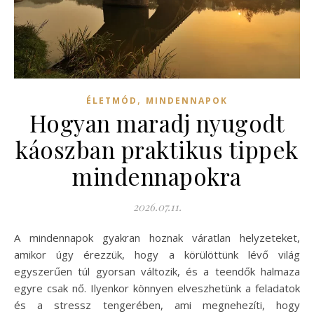
,
ÉLETMÓD
MINDENNAPOK
Hogyan maradj nyugodt
káoszban praktikus tippek
mindennapokra
2026.07.11.
A mindennapok gyakran hoznak váratlan helyzeteket,
amikor úgy érezzük, hogy a körülöttünk lévő világ
egyszerűen túl gyorsan változik, és a teendők halmaza
egyre csak nő. Ilyenkor könnyen elveszhetünk a feladatok
és a stressz tengerében, ami megnehezíti, hogy