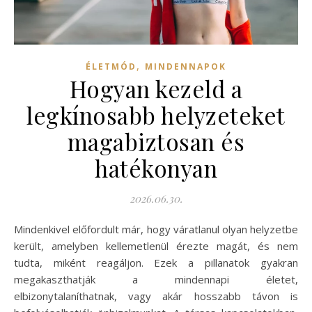
,
ÉLETMÓD
MINDENNAPOK
Hogyan kezeld a
legkínosabb helyzeteket
magabiztosan és
hatékonyan
2026.06.30.
Mindenkivel előfordult már, hogy váratlanul olyan helyzetbe
került, amelyben kellemetlenül érezte magát, és nem
tudta, miként reagáljon. Ezek a pillanatok gyakran
megakaszthatják a mindennapi életet,
elbizonytalaníthatnak, vagy akár hosszabb távon is