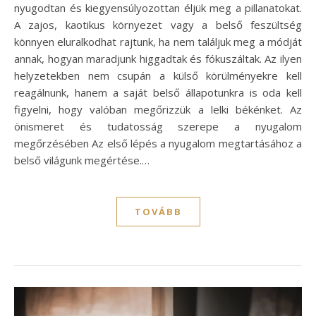
nyugodtan és kiegyensúlyozottan éljük meg a pillanatokat.
A zajos, kaotikus környezet vagy a belső feszültség
könnyen eluralkodhat rajtunk, ha nem találjuk meg a módját
annak, hogyan maradjunk higgadtak és fókuszáltak. Az ilyen
helyzetekben nem csupán a külső körülményekre kell
reagálnunk, hanem a saját belső állapotunkra is oda kell
figyelni, hogy valóban megőrizzük a lelki békénket. Az
önismeret és tudatosság szerepe a nyugalom
megőrzésében Az első lépés a nyugalom megtartásához a
belső világunk megértése.…
TOVÁBB