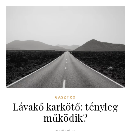
GASZTRO
Lávakő karkötő: tényleg
működik?
2026.06.24.