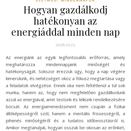
ÉLETMÓD
MINDENNAPOK
Hogyan gazdálkodj
hatékonyan az
energiáddal minden nap
2026.07.13.
Az energiánk az egyik legfontosabb erőforrás, amely
meghatározza mindennapjaink minőségét és
hatékonyságát. Sokszor érezzük úgy, hogy a nap végére
kimerülünk, és nehézséget okoz a fókusz megtartása vagy
a feladatok elvégzése. Ennek oka nem feltétlenül a túl sok
munka, hanem az, hogy nem megfelelően gazdálkodunk
azzal az energiával, amit testünk és lelkünk rendelkezésére
bocsát. Az energiamenedzsment nem csupán a fizikai
állóképességről szól, hanem a mentális frissességről, a
pihenés minőségéről és a tudatos időbeosztásról is.
Amikor megtanuljuk, hogyan osszuk be okosan az erőnket,