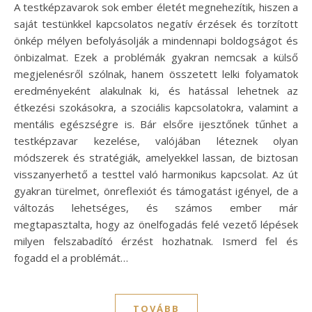
A testképzavarok sok ember életét megnehezítik, hiszen a
saját testünkkel kapcsolatos negatív érzések és torzított
önkép mélyen befolyásolják a mindennapi boldogságot és
önbizalmat. Ezek a problémák gyakran nemcsak a külső
megjelenésről szólnak, hanem összetett lelki folyamatok
eredményeként alakulnak ki, és hatással lehetnek az
étkezési szokásokra, a szociális kapcsolatokra, valamint a
mentális egészségre is. Bár elsőre ijesztőnek tűnhet a
testképzavar kezelése, valójában léteznek olyan
módszerek és stratégiák, amelyekkel lassan, de biztosan
visszanyerhető a testtel való harmonikus kapcsolat. Az út
gyakran türelmet, önreflexiót és támogatást igényel, de a
változás lehetséges, és számos ember már
megtapasztalta, hogy az önelfogadás felé vezető lépések
milyen felszabadító érzést hozhatnak. Ismerd fel és
fogadd el a problémát…
TOVÁBB