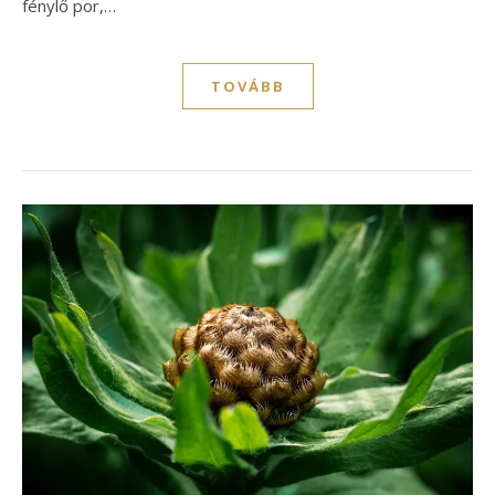
fénylő por,…
TOVÁBB