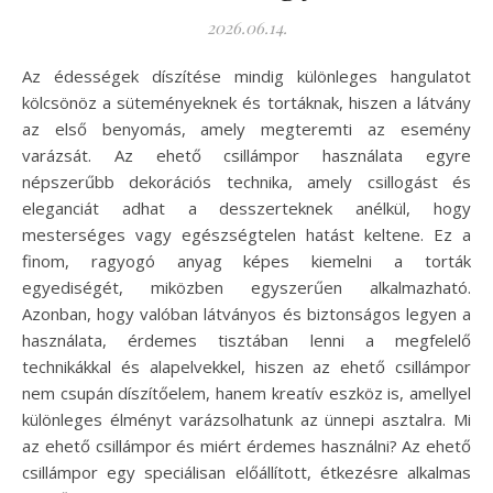
2026.06.14.
Az édességek díszítése mindig különleges hangulatot
kölcsönöz a süteményeknek és tortáknak, hiszen a látvány
az első benyomás, amely megteremti az esemény
varázsát. Az ehető csillámpor használata egyre
népszerűbb dekorációs technika, amely csillogást és
eleganciát adhat a desszerteknek anélkül, hogy
mesterséges vagy egészségtelen hatást keltene. Ez a
finom, ragyogó anyag képes kiemelni a torták
egyediségét, miközben egyszerűen alkalmazható.
Azonban, hogy valóban látványos és biztonságos legyen a
használata, érdemes tisztában lenni a megfelelő
technikákkal és alapelvekkel, hiszen az ehető csillámpor
nem csupán díszítőelem, hanem kreatív eszköz is, amellyel
különleges élményt varázsolhatunk az ünnepi asztalra. Mi
az ehető csillámpor és miért érdemes használni? Az ehető
csillámpor egy speciálisan előállított, étkezésre alkalmas