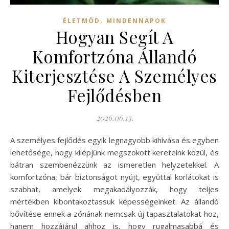
,
ÉLETMÓD
MINDENNAPOK
Hogyan Segít A
Komfortzóna Állandó
Kiterjesztése A Személyes
Fejlődésben
2026.06.13.
A személyes fejlődés egyik legnagyobb kihívása és egyben
lehetősége, hogy kilépjünk megszokott kereteink közül, és
bátran szembenézzünk az ismeretlen helyzetekkel. A
komfortzóna, bár biztonságot nyújt, egyúttal korlátokat is
szabhat, amelyek megakadályozzák, hogy teljes
mértékben kibontakoztassuk képességeinket. Az állandó
bővítése ennek a zónának nemcsak új tapasztalatokat hoz,
hanem hozzájárul ahhoz is, hogy rugalmasabbá és