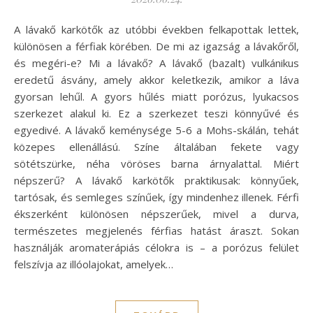
A lávakő karkötők az utóbbi években felkapottak lettek,
különösen a férfiak körében. De mi az igazság a lávakőről,
és megéri-e? Mi a lávakő? A lávakő (bazalt) vulkánikus
eredetű ásvány, amely akkor keletkezik, amikor a láva
gyorsan lehűl. A gyors hűlés miatt porózus, lyukacsos
szerkezet alakul ki. Ez a szerkezet teszi könnyűvé és
egyedivé. A lávakő keménysége 5-6 a Mohs-skálán, tehát
közepes ellenállású. Színe általában fekete vagy
sötétszürke, néha vöröses barna árnyalattal. Miért
népszerű? A lávakő karkötők praktikusak: könnyűek,
tartósak, és semleges színűek, így mindenhez illenek. Férfi
ékszerként különösen népszerűek, mivel a durva,
természetes megjelenés férfias hatást áraszt. Sokan
használják aromaterápiás célokra is – a porózus felület
felszívja az illóolajokat, amelyek…