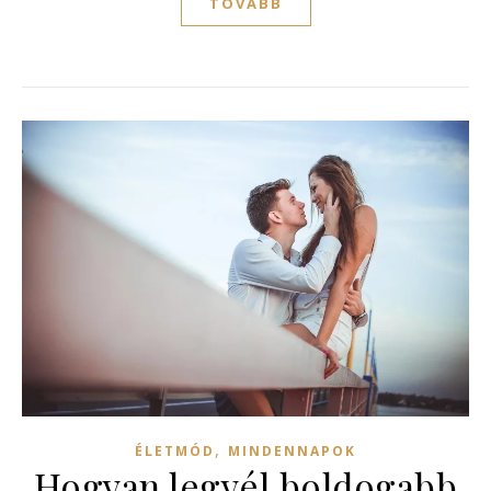
TOVÁBB
,
ÉLETMÓD
MINDENNAPOK
Hogyan legyél boldogabb