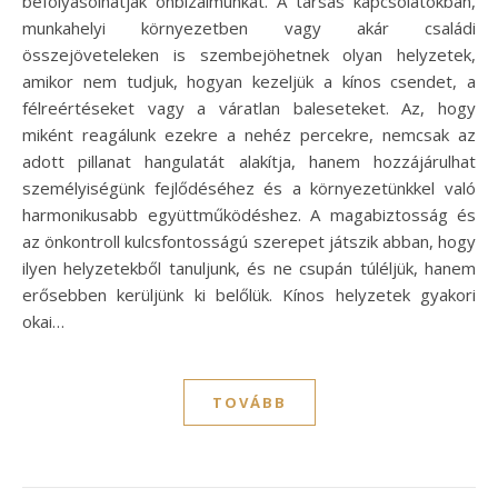
befolyásolhatják önbizalmunkat. A társas kapcsolatokban,
munkahelyi környezetben vagy akár családi
összejöveteleken is szembejöhetnek olyan helyzetek,
amikor nem tudjuk, hogyan kezeljük a kínos csendet, a
félreértéseket vagy a váratlan baleseteket. Az, hogy
miként reagálunk ezekre a nehéz percekre, nemcsak az
adott pillanat hangulatát alakítja, hanem hozzájárulhat
személyiségünk fejlődéséhez és a környezetünkkel való
harmonikusabb együttműködéshez. A magabiztosság és
az önkontroll kulcsfontosságú szerepet játszik abban, hogy
ilyen helyzetekből tanuljunk, és ne csupán túléljük, hanem
erősebben kerüljünk ki belőlük. Kínos helyzetek gyakori
okai…
TOVÁBB