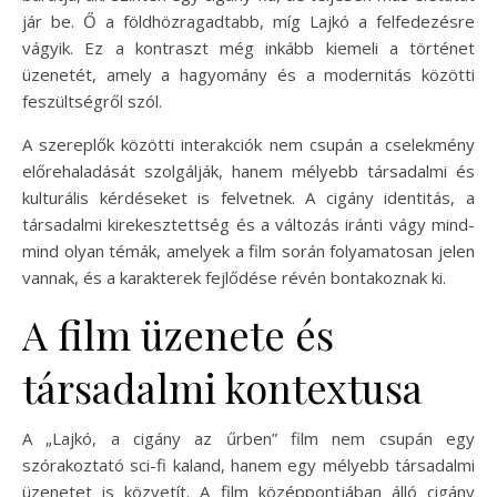
jár be. Ő a földhözragadtabb, míg Lajkó a felfedezésre
vágyik. Ez a kontraszt még inkább kiemeli a történet
üzenetét, amely a hagyomány és a modernitás közötti
feszültségről szól.
A szereplők közötti interakciók nem csupán a cselekmény
előrehaladását szolgálják, hanem mélyebb társadalmi és
kulturális kérdéseket is felvetnek. A cigány identitás, a
társadalmi kirekesztettség és a változás iránti vágy mind-
mind olyan témák, amelyek a film során folyamatosan jelen
vannak, és a karakterek fejlődése révén bontakoznak ki.
A film üzenete és
társadalmi kontextusa
A „Lajkó, a cigány az űrben” film nem csupán egy
szórakoztató sci-fi kaland, hanem egy mélyebb társadalmi
üzenetet is közvetít. A film középpontjában álló cigány