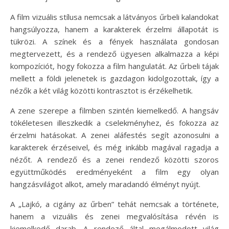
A film vizuális stílusa nemcsak a látványos űrbeli kalandokat
hangsúlyozza, hanem a karakterek érzelmi állapotát is
tükrözi. A színek és a fények használata gondosan
megtervezett, és a rendező ügyesen alkalmazza a képi
kompozíciót, hogy fokozza a film hangulatát. Az űrbeli tájak
mellett a földi jelenetek is gazdagon kidolgozottak, így a
nézők a két világ közötti kontrasztot is érzékelhetik.
A zene szerepe a filmben szintén kiemelkedő. A hangsáv
tökéletesen illeszkedik a cselekményhez, és fokozza az
érzelmi hatásokat. A zenei aláfestés segít azonosulni a
karakterek érzéseivel, és még inkább magával ragadja a
nézőt. A rendező és a zenei rendező közötti szoros
együttműködés eredményeként a film egy olyan
hangzásvilágot alkot, amely maradandó élményt nyújt.
A „Lajkó, a cigány az űrben” tehát nemcsak a története,
hanem a vizuális és zenei megvalósítása révén is
kiemelkedő darab. A rendező által megálmodott világ