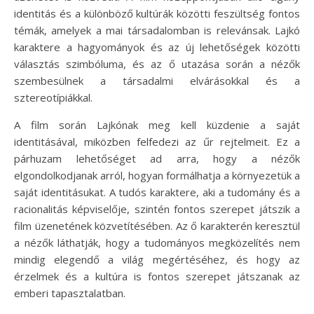
identitás és a különböző kultúrák közötti feszültség fontos
témák, amelyek a mai társadalomban is relevánsak. Lajkó
karaktere a hagyományok és az új lehetőségek közötti
választás szimbóluma, és az ő utazása során a nézők
szembesülnek a társadalmi elvárásokkal és a
sztereotípiákkal.
A film során Lajkónak meg kell küzdenie a saját
identitásával, miközben felfedezi az űr rejtelmeit. Ez a
párhuzam lehetőséget ad arra, hogy a nézők
elgondolkodjanak arról, hogyan formálhatja a környezetük a
saját identitásukat. A tudós karaktere, aki a tudomány és a
racionalitás képviselője, szintén fontos szerepet játszik a
film üzenetének közvetítésében. Az ő karakterén keresztül
a nézők láthatják, hogy a tudományos megközelítés nem
mindig elegendő a világ megértéséhez, és hogy az
érzelmek és a kultúra is fontos szerepet játszanak az
emberi tapasztalatban.