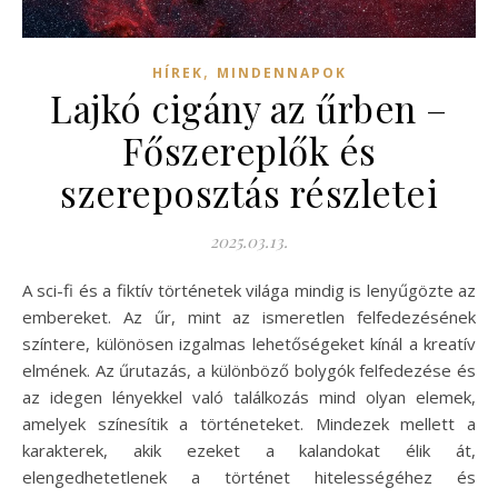
,
HÍREK
MINDENNAPOK
Lajkó cigány az űrben –
Főszereplők és
szereposztás részletei
2025.03.13.
A sci-fi és a fiktív történetek világa mindig is lenyűgözte az
embereket. Az űr, mint az ismeretlen felfedezésének
színtere, különösen izgalmas lehetőségeket kínál a kreatív
elmének. Az űrutazás, a különböző bolygók felfedezése és
az idegen lényekkel való találkozás mind olyan elemek,
amelyek színesítik a történeteket. Mindezek mellett a
karakterek, akik ezeket a kalandokat élik át,
elengedhetetlenek a történet hitelességéhez és