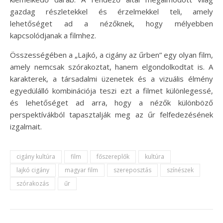
gazdag részletekkel és érzelmekkel teli, amely
lehetőséget ad a nézőknek, hogy mélyebben
kapcsolódjanak a filmhez.
Összességében a „Lajkó, a cigány az űrben” egy olyan film,
amely nemcsak szórakoztat, hanem elgondolkodtat is. A
karakterek, a társadalmi üzenetek és a vizuális élmény
egyedülálló kombinációja teszi ezt a filmet különlegessé,
és lehetőséget ad arra, hogy a nézők különböző
perspektívákból tapasztalják meg az űr felfedezésének
izgalmait.
cigány kultúra
film
főszereplők
kultúra
lajkó cigány
magyar film
szereposztás
színészek
szórakozás
űr