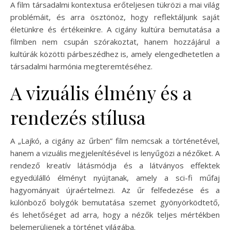
A film társadalmi kontextusa erőteljesen tükrözi a mai világ
problémáit, és arra ösztönöz, hogy reflektáljunk saját
életünkre és értékeinkre. A cigány kultúra bemutatása a
filmben nem csupán szórakoztat, hanem hozzájárul a
kultúrák közötti párbeszédhez is, amely elengedhetetlen a
társadalmi harmónia megteremtéséhez.
A vizuális élmény és a
rendezés stílusa
A „Lajkó, a cigány az űrben” film nemcsak a történetével,
hanem a vizuális megjelenítésével is lenyűgözi a nézőket. A
rendező kreatív látásmódja és a látványos effektek
egyedülálló élményt nyújtanak, amely a sci-fi műfaj
hagyományait újraértelmezi. Az űr felfedezése és a
különböző bolygók bemutatása szemet gyönyörködtető,
és lehetőséget ad arra, hogy a nézők teljes mértékben
belemerüljenek a történet világába.