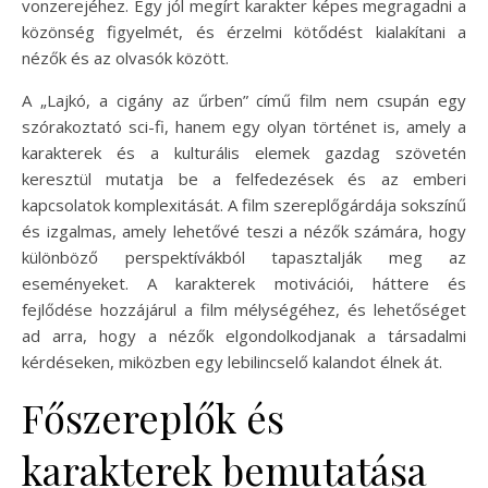
vonzerejéhez. Egy jól megírt karakter képes megragadni a
közönség figyelmét, és érzelmi kötődést kialakítani a
nézők és az olvasók között.
A „Lajkó, a cigány az űrben” című film nem csupán egy
szórakoztató sci-fi, hanem egy olyan történet is, amely a
karakterek és a kulturális elemek gazdag szövetén
keresztül mutatja be a felfedezések és az emberi
kapcsolatok komplexitását. A film szereplőgárdája sokszínű
és izgalmas, amely lehetővé teszi a nézők számára, hogy
különböző perspektívákból tapasztalják meg az
eseményeket. A karakterek motivációi, háttere és
fejlődése hozzájárul a film mélységéhez, és lehetőséget
ad arra, hogy a nézők elgondolkodjanak a társadalmi
kérdéseken, miközben egy lebilincselő kalandot élnek át.
Főszereplők és
karakterek bemutatása