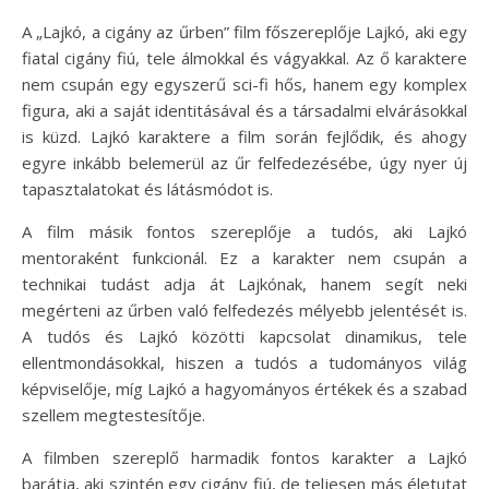
A „Lajkó, a cigány az űrben” film főszereplője Lajkó, aki egy
fiatal cigány fiú, tele álmokkal és vágyakkal. Az ő karaktere
nem csupán egy egyszerű sci-fi hős, hanem egy komplex
figura, aki a saját identitásával és a társadalmi elvárásokkal
is küzd. Lajkó karaktere a film során fejlődik, és ahogy
egyre inkább belemerül az űr felfedezésébe, úgy nyer új
tapasztalatokat és látásmódot is.
A film másik fontos szereplője a tudós, aki Lajkó
mentoraként funkcionál. Ez a karakter nem csupán a
technikai tudást adja át Lajkónak, hanem segít neki
megérteni az űrben való felfedezés mélyebb jelentését is.
A tudós és Lajkó közötti kapcsolat dinamikus, tele
ellentmondásokkal, hiszen a tudós a tudományos világ
képviselője, míg Lajkó a hagyományos értékek és a szabad
szellem megtestesítője.
A filmben szereplő harmadik fontos karakter a Lajkó
barátja, aki szintén egy cigány fiú, de teljesen más életutat