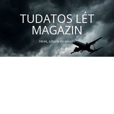
TUDATOS LÉT
MAGAZIN
Hírek, sztorik és mesék