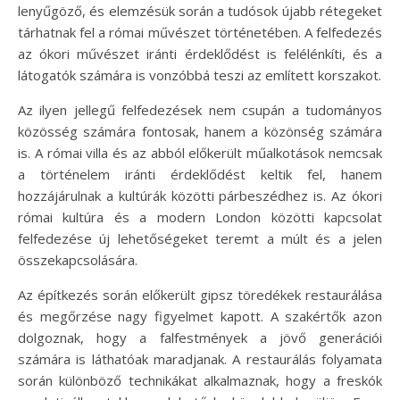
lenyűgöző, és elemzésük során a tudósok újabb rétegeket
tárhatnak fel a római művészet történetében. A felfedezés
az ókori művészet iránti érdeklődést is felélénkíti, és a
látogatók számára is vonzóbbá teszi az említett korszakot.
Az ilyen jellegű felfedezések nem csupán a tudományos
közösség számára fontosak, hanem a közönség számára
is. A római villa és az abból előkerült műalkotások nemcsak
a történelem iránti érdeklődést keltik fel, hanem
hozzájárulnak a kultúrák közötti párbeszédhez is. Az ókori
római kultúra és a modern London közötti kapcsolat
felfedezése új lehetőségeket teremt a múlt és a jelen
összekapcsolására.
Az építkezés során előkerült gipsz töredékek restaurálása
és megőrzése nagy figyelmet kapott. A szakértők azon
dolgoznak, hogy a falfestmények a jövő generációi
számára is láthatóak maradjanak. A restaurálás folyamata
során különböző technikákat alkalmaznak, hogy a freskók