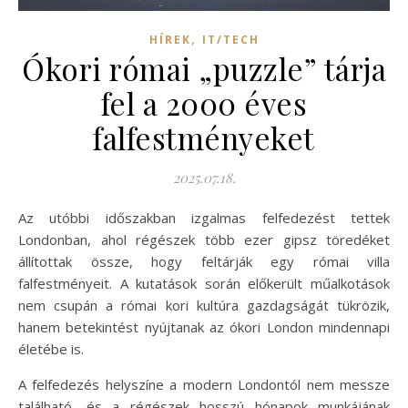
,
HÍREK
IT/TECH
Ókori római „puzzle” tárja
fel a 2000 éves
falfestményeket
2025.07.18.
Az utóbbi időszakban izgalmas felfedezést tettek
Londonban, ahol régészek több ezer gipsz töredéket
állítottak össze, hogy feltárják egy római villa
falfestményeit. A kutatások során előkerült műalkotások
nem csupán a római kori kultúra gazdagságát tükrözik,
hanem betekintést nyújtanak az ókori London mindennapi
életébe is.
A felfedezés helyszíne a modern Londontól nem messze
található, és a régészek hosszú hónapok munkájának