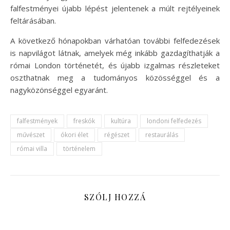
falfestményei újabb lépést jelentenek a múlt rejtélyeinek
feltárásában.
A következő hónapokban várhatóan további felfedezések
is napvilágot látnak, amelyek még inkább gazdagíthatják a
római London történetét, és újabb izgalmas részleteket
oszthatnak meg a tudományos közösséggel és a
nagyközönséggel egyaránt.
falfestmények
freskók
kultúra
londoni felfedezés
művészet
ókori élet
régészet
restaurálás
római villa
történelem
SZÓLJ HOZZÁ