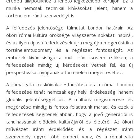
eredeti állapotukhoz a lehető legközelebb kerüljön. Ez a
munka nemcsak technikai kihívásokat jelent, hanem a
történelem iránti szenvedélyt is.
A felfedezés jelentősége túlmutat London határain. Az
ókori római kultúra öröksége világszerte sokakat inspirál,
és az ilyen típusú felfedezések újra meg újra megerősítik a
történelemtudomány és a régészet fontosságát. Az
emberek kíváncsisága a múlt iránt sosem csökken; a
felfedezések mindig új kérdéseket vetnek fel, és új
perspektívákat nyújtanak a történelem megértéséhez.
A római villa freskóinak restaurálása és a római London
felfedezése tehát nemcsak egy helyi érdekesség, hanem
globális jelentőséggel bír. A múltunk megismerése és
megőrzése mindig is fontos feladatunk marad, és ezek a
felfedezések segítenek abban, hogy a jövő generációi is
tanulhassanak elődeink kultúrájáról és életéről. Az ókori
művészet iránti érdeklődés és a régészet iránti
szenvedély egyre több embert vonz, és a római villa