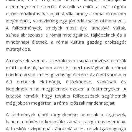
eredményeként sikerült összeilleszteniük a már régóta
eltűnt műalkotás darabjait. A villa, amely a római birodalom
idején épült, valószínűleg egy jómódú család otthona volt.
A falfestmények, amelyek most újra láthatóvá váltak,
színes ábrázolásai a római mitológiának, tájképeknek és a
mindennapi életnek, a római kultúra gazdag örökségét
mutatják be.
A régészek szerint a freskók nem csupán művészi értékük
miatt fontosak, hanem azért is, mert rávilágítanak a római
London társadalmi és gazdasági életére. Az ókori városban
élő emberek életmódja, öltözködése, szokásaik és
hiedelmeik mind megjelennek ezeken a festményeken. A
kutatók remélik, hogy további felfedezések segíthetnek
még jobban megérteni a római időszak mindennapjait.
A festmények újbóli megjelenése nemcsak a régészek,
hanem a művészetkedvelők számára is izgalmas esemény.
A freskók színpompás ábrázolása és részletgazdagsága