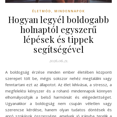
,
ÉLETMÓD
MINDENNAPOK
Hogyan legyél boldogabb
holnaptól egyszerű
lépések és tippek
segítségével
2026.06.21.
A boldogság érzése minden ember életében központi
szerepet tölt be, mégis sokszor nehéz megtalálni vagy
fenntartani ezt az állapotot. Az élet kihívásai, a stressz, a
megfelelési kényszer és a rohanó mindennapok könnyen
elhomályosítják a belső harmóniát és elégedettséget.
Ugyanakkor a boldogság nem csupán véletlen vagy
szerencse kérdése, hanem olyan tudatos döntések és
apró szokások összessége, amelyek jó irányba terelik a