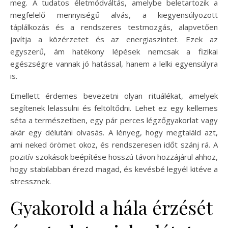
meg. A tudatos életmódváltás, amelybe beletartozik a
megfelelő mennyiségű alvás, a kiegyensúlyozott
táplálkozás és a rendszeres testmozgás, alapvetően
javítja a közérzetet és az energiaszintet. Ezek az
egyszerű, ám hatékony lépések nemcsak a fizikai
egészségre vannak jó hatással, hanem a lelki egyensúlyra
is.
Emellett érdemes bevezetni olyan rituálékat, amelyek
segítenek lelassulni és feltöltődni. Lehet ez egy kellemes
séta a természetben, egy pár perces légzőgyakorlat vagy
akár egy délutáni olvasás. A lényeg, hogy megtaláld azt,
ami neked örömet okoz, és rendszeresen időt szánj rá. A
pozitív szokások beépítése hosszú távon hozzájárul ahhoz,
hogy stabilabban érezd magad, és kevésbé legyél kitéve a
stressznek.
Gyakorold a hála érzését