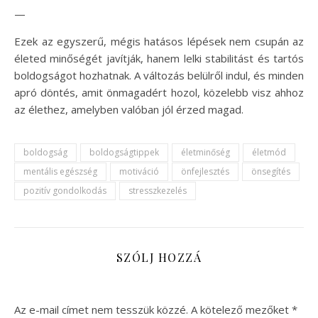
—
Ezek az egyszerű, mégis hatásos lépések nem csupán az
életed minőségét javítják, hanem lelki stabilitást és tartós
boldogságot hozhatnak. A változás belülről indul, és minden
apró döntés, amit önmagadért hozol, közelebb visz ahhoz
az élethez, amelyben valóban jól érzed magad.
boldogság
boldogságtippek
életminőség
életmód
mentális egészség
motiváció
önfejlesztés
önsegítés
pozitív gondolkodás
stresszkezelés
SZÓLJ HOZZÁ
Az e-mail címet nem tesszük közzé.
A kötelező mezőket
*