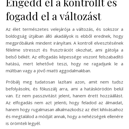
Engedd el a kontrollt és
fogadd el a változást
Az élet természetes velejárója a változás, és sokszor a
boldogság útjában álló akadályok is ebből erednek, hogy
megpróbálunk mindent irányítani. A kontroll elvesztésének
félelme stresszt és frusztrációt okozhat, ami gátolja a
belső békét. Az elfogadás képessége viszont felszabadító
hatású, mert lehetővé teszi, hogy ne ragadjunk le a
múltban vagy a jövő miatti aggodalmakban.
Próbálj meg tudatosan lazítani azon, amit nem tudsz
befolyásolni, és fókuszálj arra, ami a hatáskörödön belül
van. Ez nem passzivitást jelent, hanem érett hozzáállást.
Az elfogadás nem azt jelenti, hogy feladod az álmaidat,
hanem hogy rugalmasan alkalmazkodsz az élet kihívásaihoz
és megtalálod a módját annak, hogy a nehézségek ellenére
is örömteli legyél.