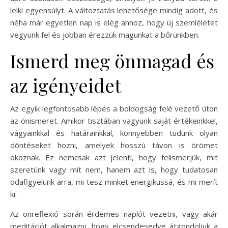
lelki egyensúlyt. A változtatás lehetősége mindig adott, és
néha már egyetlen nap is elég ahhoz, hogy új szemléletet
vegyünk fel és jobban érezzük magunkat a bőrünkben.
Ismerd meg önmagad és
az igényeidet
Az egyik legfontosabb lépés a boldogság felé vezető úton
az önismeret. Amikor tisztában vagyunk saját értékeinkkel,
vágyainkkal és határainkkal, könnyebben tudunk olyan
döntéseket hozni, amelyek hosszú távon is örömet
okoznak. Ez nemcsak azt jelenti, hogy felismerjük, mit
szeretünk vagy mit nem, hanem azt is, hogy tudatosan
odafigyelünk arra, mi tesz minket energikussá, és mi merít
ki.
Az önreflexió során érdemes naplót vezetni, vagy akár
meditációt alkalmazni, hogy elcsendesedve átgondoljuk a