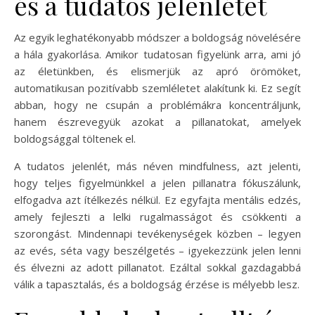
és a tudatos jelenlétet
Az egyik leghatékonyabb módszer a boldogság növelésére
a hála gyakorlása. Amikor tudatosan figyelünk arra, ami jó
az életünkben, és elismerjük az apró örömöket,
automatikusan pozitívabb szemléletet alakítunk ki. Ez segít
abban, hogy ne csupán a problémákra koncentráljunk,
hanem észrevegyük azokat a pillanatokat, amelyek
boldogsággal töltenek el.
A tudatos jelenlét, más néven mindfulness, azt jelenti,
hogy teljes figyelmünkkel a jelen pillanatra fókuszálunk,
elfogadva azt ítélkezés nélkül. Ez egyfajta mentális edzés,
amely fejleszti a lelki rugalmasságot és csökkenti a
szorongást. Mindennapi tevékenységek közben – legyen
az evés, séta vagy beszélgetés – igyekezzünk jelen lenni
és élvezni az adott pillanatot. Ezáltal sokkal gazdagabbá
válik a tapasztalás, és a boldogság érzése is mélyebb lesz.