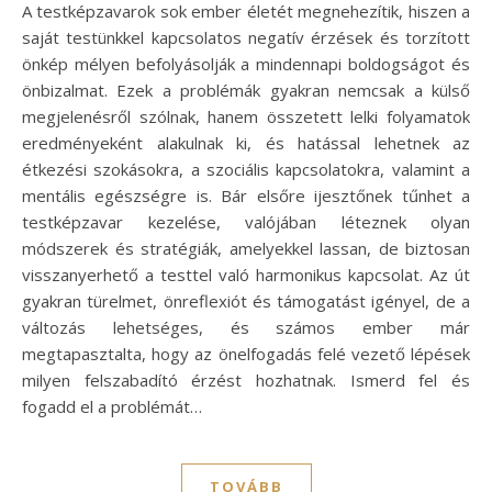
A testképzavarok sok ember életét megnehezítik, hiszen a
saját testünkkel kapcsolatos negatív érzések és torzított
önkép mélyen befolyásolják a mindennapi boldogságot és
önbizalmat. Ezek a problémák gyakran nemcsak a külső
megjelenésről szólnak, hanem összetett lelki folyamatok
eredményeként alakulnak ki, és hatással lehetnek az
étkezési szokásokra, a szociális kapcsolatokra, valamint a
mentális egészségre is. Bár elsőre ijesztőnek tűnhet a
testképzavar kezelése, valójában léteznek olyan
módszerek és stratégiák, amelyekkel lassan, de biztosan
visszanyerhető a testtel való harmonikus kapcsolat. Az út
gyakran türelmet, önreflexiót és támogatást igényel, de a
változás lehetséges, és számos ember már
megtapasztalta, hogy az önelfogadás felé vezető lépések
milyen felszabadító érzést hozhatnak. Ismerd fel és
fogadd el a problémát…
TOVÁBB