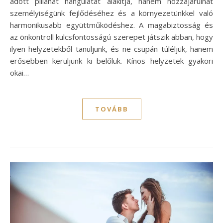
adott pillanat hangulatát alakítja, hanem hozzájárulhat
személyiségünk fejlődéséhez és a környezetünkkel való
harmonikusabb együttműködéshez. A magabiztosság és
az önkontroll kulcsfontosságú szerepet játszik abban, hogy
ilyen helyzetekből tanuljunk, és ne csupán túléljük, hanem
erősebben kerüljünk ki belőlük. Kínos helyzetek gyakori
okai…
TOVÁBB