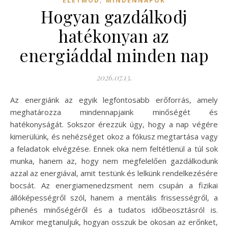
ÉLETMÓD
MINDENNAPOK
Hogyan gazdálkodj
hatékonyan az
energiáddal minden nap
2026.07.13.
Az energiánk az egyik legfontosabb erőforrás, amely
meghatározza mindennapjaink minőségét és
hatékonyságát. Sokszor érezzük úgy, hogy a nap végére
kimerülünk, és nehézséget okoz a fókusz megtartása vagy
a feladatok elvégzése. Ennek oka nem feltétlenül a túl sok
munka, hanem az, hogy nem megfelelően gazdálkodunk
azzal az energiával, amit testünk és lelkünk rendelkezésére
bocsát. Az energiamenedzsment nem csupán a fizikai
állóképességről szól, hanem a mentális frissességről, a
pihenés minőségéről és a tudatos időbeosztásról is.
Amikor megtanuljuk, hogyan osszuk be okosan az erőnket,