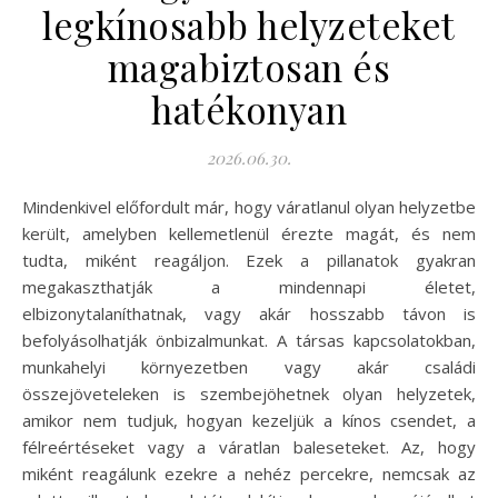
legkínosabb helyzeteket
magabiztosan és
hatékonyan
2026.06.30.
Mindenkivel előfordult már, hogy váratlanul olyan helyzetbe
került, amelyben kellemetlenül érezte magát, és nem
tudta, miként reagáljon. Ezek a pillanatok gyakran
megakaszthatják a mindennapi életet,
elbizonytalaníthatnak, vagy akár hosszabb távon is
befolyásolhatják önbizalmunkat. A társas kapcsolatokban,
munkahelyi környezetben vagy akár családi
összejöveteleken is szembejöhetnek olyan helyzetek,
amikor nem tudjuk, hogyan kezeljük a kínos csendet, a
félreértéseket vagy a váratlan baleseteket. Az, hogy
miként reagálunk ezekre a nehéz percekre, nemcsak az