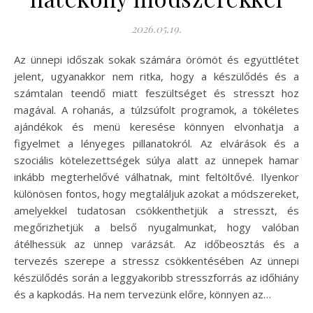
2026.05.19.
Az ünnepi időszak sokak számára örömöt és együttlétet
jelent, ugyanakkor nem ritka, hogy a készülődés és a
számtalan teendő miatt feszültséget és stresszt hoz
magával. A rohanás, a túlzsúfolt programok, a tökéletes
ajándékok és menü keresése könnyen elvonhatja a
figyelmet a lényeges pillanatokról. Az elvárások és a
szociális kötelezettségek súlya alatt az ünnepek hamar
inkább megterhelővé válhatnak, mint feltöltővé. Ilyenkor
különösen fontos, hogy megtaláljuk azokat a módszereket,
amelyekkel tudatosan csökkenthetjük a stresszt, és
megőrizhetjük a belső nyugalmunkat, hogy valóban
átélhessük az ünnep varázsát. Az időbeosztás és a
tervezés szerepe a stressz csökkentésében Az ünnepi
készülődés során a leggyakoribb stresszforrás az időhiány
és a kapkodás. Ha nem tervezünk előre, könnyen az…