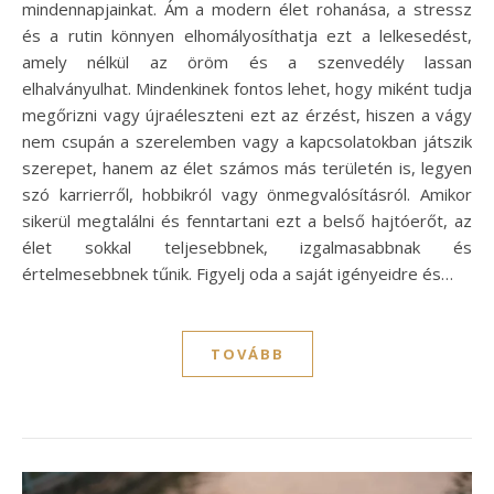
mindennapjainkat. Ám a modern élet rohanása, a stressz
és a rutin könnyen elhomályosíthatja ezt a lelkesedést,
amely nélkül az öröm és a szenvedély lassan
elhalványulhat. Mindenkinek fontos lehet, hogy miként tudja
megőrizni vagy újraéleszteni ezt az érzést, hiszen a vágy
nem csupán a szerelemben vagy a kapcsolatokban játszik
szerepet, hanem az élet számos más területén is, legyen
szó karrierről, hobbikról vagy önmegvalósításról. Amikor
sikerül megtalálni és fenntartani ezt a belső hajtóerőt, az
élet sokkal teljesebbnek, izgalmasabbnak és
értelmesebbnek tűnik. Figyelj oda a saját igényeidre és…
TOVÁBB