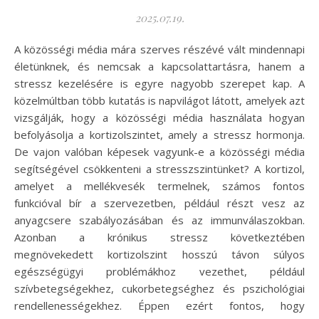
2025.07.19.
A közösségi média mára szerves részévé vált mindennapi
életünknek, és nemcsak a kapcsolattartásra, hanem a
stressz kezelésére is egyre nagyobb szerepet kap. A
közelmúltban több kutatás is napvilágot látott, amelyek azt
vizsgálják, hogy a közösségi média használata hogyan
befolyásolja a kortizolszintet, amely a stressz hormonja.
De vajon valóban képesek vagyunk-e a közösségi média
segítségével csökkenteni a stresszszintünket? A kortizol,
amelyet a mellékvesék termelnek, számos fontos
funkcióval bír a szervezetben, például részt vesz az
anyagcsere szabályozásában és az immunválaszokban.
Azonban a krónikus stressz következtében
megnövekedett kortizolszint hosszú távon súlyos
egészségügyi problémákhoz vezethet, például
szívbetegségekhez, cukorbetegséghez és pszichológiai
rendellenességekhez. Éppen ezért fontos, hogy