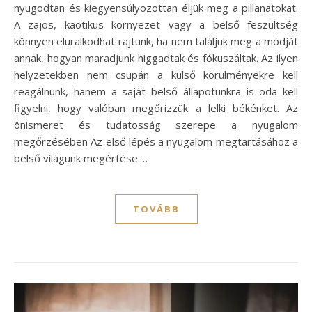
nyugodtan és kiegyensúlyozottan éljük meg a pillanatokat.
A zajos, kaotikus környezet vagy a belső feszültség
könnyen eluralkodhat rajtunk, ha nem találjuk meg a módját
annak, hogyan maradjunk higgadtak és fókuszáltak. Az ilyen
helyzetekben nem csupán a külső körülményekre kell
reagálnunk, hanem a saját belső állapotunkra is oda kell
figyelni, hogy valóban megőrizzük a lelki békénket. Az
önismeret és tudatosság szerepe a nyugalom
megőrzésében Az első lépés a nyugalom megtartásához a
belső világunk megértése.…
TOVÁBB