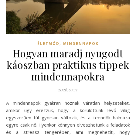
,
ÉLETMÓD
MINDENNAPOK
Hogyan maradj nyugodt
káoszban praktikus tippek
mindennapokra
2026.07.11.
A mindennapok gyakran hoznak váratlan helyzeteket,
amikor úgy érezzük, hogy a körülöttünk lévő világ
egyszerűen túl gyorsan változik, és a teendők halmaza
egyre csak nő. Ilyenkor könnyen elveszhetünk a feladatok
és a stressz tengerében, ami megnehezíti, hogy