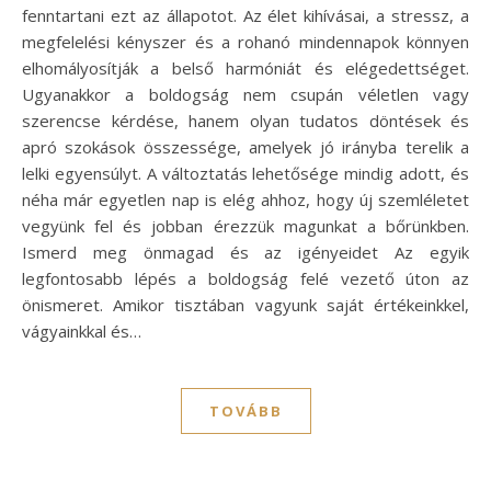
fenntartani ezt az állapotot. Az élet kihívásai, a stressz, a
megfelelési kényszer és a rohanó mindennapok könnyen
elhomályosítják a belső harmóniát és elégedettséget.
Ugyanakkor a boldogság nem csupán véletlen vagy
szerencse kérdése, hanem olyan tudatos döntések és
apró szokások összessége, amelyek jó irányba terelik a
lelki egyensúlyt. A változtatás lehetősége mindig adott, és
néha már egyetlen nap is elég ahhoz, hogy új szemléletet
vegyünk fel és jobban érezzük magunkat a bőrünkben.
Ismerd meg önmagad és az igényeidet Az egyik
legfontosabb lépés a boldogság felé vezető úton az
önismeret. Amikor tisztában vagyunk saját értékeinkkel,
vágyainkkal és…
TOVÁBB