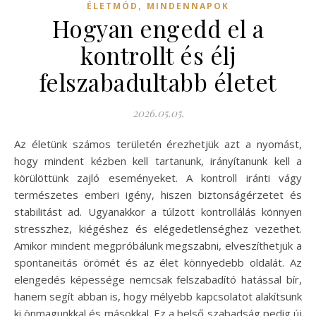
,
ÉLETMÓD
MINDENNAPOK
Hogyan engedd el a
kontrollt és élj
felszabadultabb életet
2026.05.05.
Az életünk számos területén érezhetjük azt a nyomást,
hogy mindent kézben kell tartanunk, irányítanunk kell a
körülöttünk zajló eseményeket. A kontroll iránti vágy
természetes emberi igény, hiszen biztonságérzetet és
stabilitást ad. Ugyanakkor a túlzott kontrollálás könnyen
stresszhez, kiégéshez és elégedetlenséghez vezethet.
Amikor mindent megpróbálunk megszabni, elveszíthetjük a
spontaneitás örömét és az élet könnyedebb oldalát. Az
elengedés képessége nemcsak felszabadító hatással bír,
hanem segít abban is, hogy mélyebb kapcsolatot alakítsunk
ki önmagunkkal és másokkal. Ez a belső szabadság pedig új