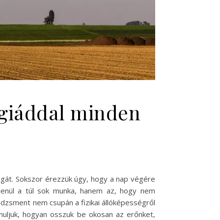
rgiáddal minden
gát. Sokszor érezzük úgy, hogy a nap végére
lenül a túl sok munka, hanem az, hogy nem
edzsment nem csupán a fizikai állóképességről
anuljuk, hogyan osszuk be okosan az erőnket,