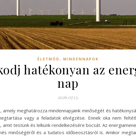
,
ÉLETMÓD
MINDENNAPOK
odj hatékonyan az ene
nap
2026.07.13.
ás, amely meghatározza mindennapjaink minőségét és hatékonysá
megtartása vagy a feladatok elvégzése. Ennek oka nem feltét
, amit testünk és lelkünk rendelkezésére bocsát. Az energiamen
enés minőségéről és a tudatos időbeosztásról is. Amikor megt