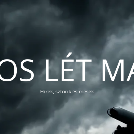
OS LÉT M
Hírek, sztorik és mesék