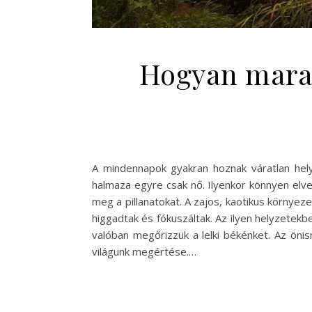
Hogyan marad
A mindennapok gyakran hoznak váratlan hely
halmaza egyre csak nő. Ilyenkor könnyen elv
meg a pillanatokat. A zajos, kaotikus környez
higgadtak és fókuszáltak. Az ilyen helyzetekb
valóban megőrizzük a lelki békénket. Az ö
világunk megértése.…