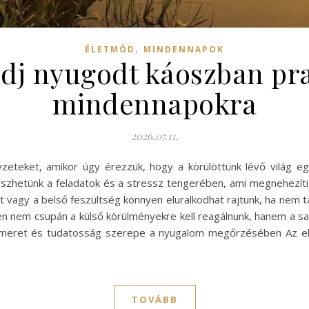
,
ÉLETMÓD
MINDENNAPOK
j nyugodt káoszban pra
mindennapokra
2026.07.11.
zeteket, amikor úgy érezzük, hogy a körülöttünk lévő világ eg
eszhetünk a feladatok és a stressz tengerében, ami megnehezíti
et vagy a belső feszültség könnyen eluralkodhat rajtunk, ha nem
en nem csupán a külső körülményekre kell reagálnunk, hanem a saját
nismeret és tudatosság szerepe a nyugalom megőrzésében Az e
TOVÁBB