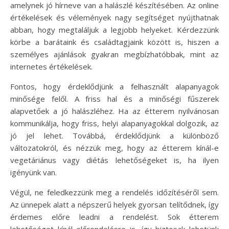
amelynek jó hírneve van a halászlé készítésében. Az online
értékelések és vélemények nagy segítséget nyújthatnak
abban, hogy megtaláljuk a legjobb helyeket. Kérdezzünk
körbe a barátaink és családtagjaink között is, hiszen a
személyes ajánlások gyakran megbízhatóbbak, mint az
internetes értékelések.
Fontos, hogy érdeklődjünk a felhasznált alapanyagok
minősége felől. A friss hal és a minőségi fűszerek
alapvetőek a jó halászléhez. Ha az étterem nyilvánosan
kommunikálja, hogy friss, helyi alapanyagokkal dolgozik, az
jó jel lehet. Továbbá, érdeklődjünk a különböző
változatokról, és nézzük meg, hogy az étterem kínál-e
vegetáriánus vagy diétás lehetőségeket is, ha ilyen
igényünk van.
Végül, ne feledkezzünk meg a rendelés időzítéséről sem.
Az ünnepek alatt a népszerű helyek gyorsan telítődnek, így
érdemes előre leadni a rendelést. Sok étterem