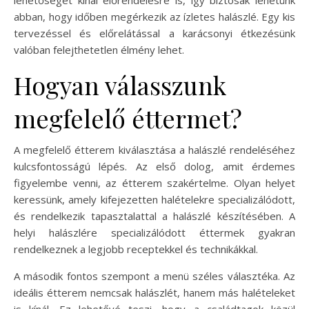
lehetőséget kínál előrendelésre is, így biztosak lehetünk
abban, hogy időben megérkezik az ízletes halászlé. Egy kis
tervezéssel és előrelátással a karácsonyi étkezésünk
valóban felejthetetlen élmény lehet.
Hogyan válasszunk
megfelelő éttermet?
A megfelelő étterem kiválasztása a halászlé rendeléséhez
kulcsfontosságú lépés. Az első dolog, amit érdemes
figyelembe venni, az étterem szakértelme. Olyan helyet
keressünk, amely kifejezetten halételekre specializálódott,
és rendelkezik tapasztalattal a halászlé készítésében. A
helyi halászlére specializálódott éttermek gyakran
rendelkeznek a legjobb receptekkel és technikákkal.
A második fontos szempont a menü széles választéka. Az
ideális étterem nemcsak halászlét, hanem más halételeket