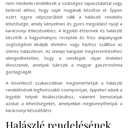
nem mindenki rendelkezik a szükséges tapasztalattal vagy
kedvvel ahhoz, hogy saját magának készítse el. Éppen
ezért egyre népszerűbbé válik a halászlé rendelés
lehetősége, amely kényelmes és gyors megoldást nyújt a
karácsonyi étkezésekhez. A legjobb éttermek és halászlé
készítők a hagyományos receptek és friss alapanyagok
segítségével kínálják elvitelre vagy házhoz szállítva az
ízletes halászlevet. Az ünnepi hangulat megteremtéséhez
elengedhetetlen, hogy a vendégek olyan ételeket
élvezzenek, amelyek tükrözik a magyar gasztronómia
gazdagságát.
A következő szakaszokban megismerhetjük a halászlé
rendelésének legfontosabb szempontjait, tippeket adunk a
legjobb helyek kiválasztásához, valamint bemutatjuk
azokat a lehetőségeket, amelyekkel megkönnyíthetjük a
karácsonyi készülődést.
Halászlé rendelésének