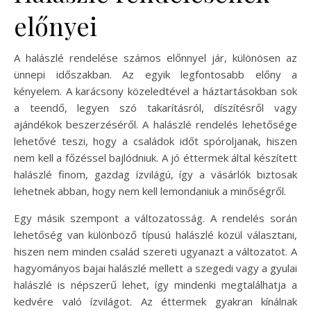
előnyei
A halászlé rendelése számos előnnyel jár, különösen az
ünnepi időszakban. Az egyik legfontosabb előny a
kényelem. A karácsony közeledtével a háztartásokban sok
a teendő, legyen szó takarításról, díszítésről vagy
ajándékok beszerzéséről. A halászlé rendelés lehetősége
lehetővé teszi, hogy a családok időt spóroljanak, hiszen
nem kell a főzéssel bajlódniuk. A jó éttermek által készített
halászlé finom, gazdag ízvilágú, így a vásárlók biztosak
lehetnek abban, hogy nem kell lemondaniuk a minőségről.
Egy másik szempont a változatosság. A rendelés során
lehetőség van különböző típusú halászlé közül választani,
hiszen nem minden család szereti ugyanazt a változatot. A
hagyományos bajai halászlé mellett a szegedi vagy a gyulai
halászlé is népszerű lehet, így mindenki megtalálhatja a
kedvére való ízvilágot. Az éttermek gyakran kínálnak