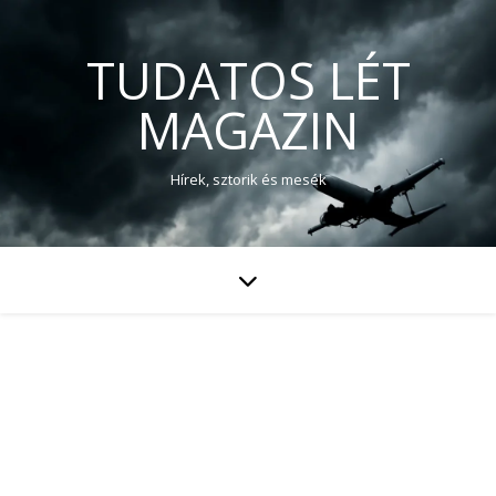
TUDATOS LÉT
MAGAZIN
Hírek, sztorik és mesék