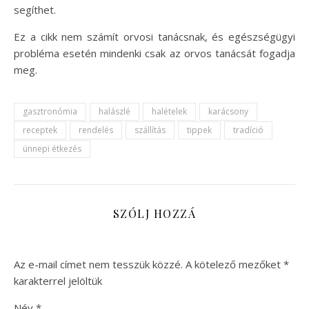
segíthet.
Ez a cikk nem számít orvosi tanácsnak, és egészségügyi
probléma esetén mindenki csak az orvos tanácsát fogadja
meg.
gasztronómia
halászlé
halételek
karácsony
receptek
rendelés
szállítás
tippek
tradíció
ünnepi étkezés
SZÓLJ HOZZÁ
Az e-mail címet nem tesszük közzé.
A kötelező mezőket
*
karakterrel jelöltük
Név
*