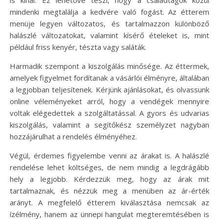
is kínál. Ez lehetővé teszi, hogy a családtagok közül
mindenki megtalálja a kedvére való fogást. Az étterem
menüje legyen változatos, és tartalmazzon különböző
halászlé változatokat, valamint kísérő ételeket is, mint
például friss kenyér, tészta vagy saláták.
Harmadik szempont a kiszolgálás minősége. Az éttermek,
amelyek figyelmet fordítanak a vásárlói élményre, általában
a legjobban teljesítenek. Kérjünk ajánlásokat, és olvassunk
online véleményeket arról, hogy a vendégek mennyire
voltak elégedettek a szolgáltatással. A gyors és udvarias
kiszolgálás, valamint a segítőkész személyzet nagyban
hozzájárulhat a rendelés élményéhez.
Végül, érdemes figyelembe venni az árakat is. A halászlé
rendelése lehet költséges, de nem mindig a legdrágább
hely a legjobb. Kérdezzük meg, hogy az árak mit
tartalmaznak, és nézzük meg a menüben az ár-érték
arányt. A megfelelő étterem kiválasztása nemcsak az
ízélmény, hanem az ünnepi hangulat megteremtésében is