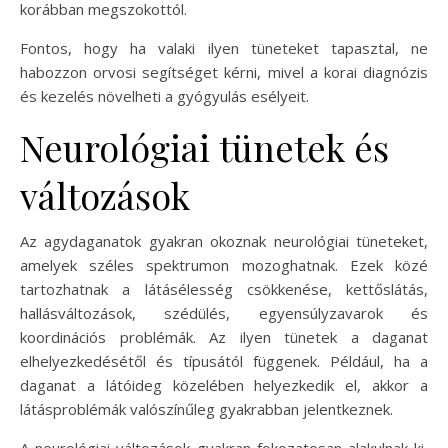
korábban megszokottól.
Fontos, hogy ha valaki ilyen tüneteket tapasztal, ne
habozzon orvosi segítséget kérni, mivel a korai diagnózis
és kezelés növelheti a gyógyulás esélyeit.
Neurológiai tünetek és
változások
Az agydaganatok gyakran okoznak neurológiai tüneteket,
amelyek széles spektrumon mozoghatnak. Ezek közé
tartozhatnak a látásélesség csökkenése, kettőslátás,
hallásváltozások, szédülés, egyensúlyzavarok és
koordinációs problémák. Az ilyen tünetek a daganat
elhelyezkedésétől és típusától függenek. Például, ha a
daganat a látóideg közelében helyezkedik el, akkor a
látásproblémák valószínűleg gyakrabban jelentkeznek.