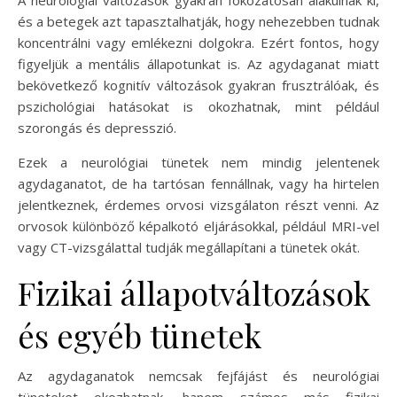
A neurológiai változások gyakran fokozatosan alakulnak ki,
és a betegek azt tapasztalhatják, hogy nehezebben tudnak
koncentrálni vagy emlékezni dolgokra. Ezért fontos, hogy
figyeljük a mentális állapotunkat is. Az agydaganat miatt
bekövetkező kognitív változások gyakran frusztrálóak, és
pszichológiai hatásokat is okozhatnak, mint például
szorongás és depresszió.
Ezek a neurológiai tünetek nem mindig jelentenek
agydaganatot, de ha tartósan fennállnak, vagy ha hirtelen
jelentkeznek, érdemes orvosi vizsgálaton részt venni. Az
orvosok különböző képalkotó eljárásokkal, például MRI-vel
vagy CT-vizsgálattal tudják megállapítani a tünetek okát.
Fizikai állapotváltozások
és egyéb tünetek
Az agydaganatok nemcsak fejfájást és neurológiai