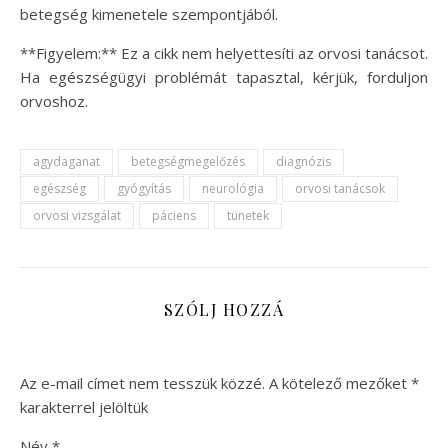
betegség kimenetele szempontjából.
**Figyelem:** Ez a cikk nem helyettesíti az orvosi tanácsot.
Ha egészségügyi problémát tapasztal, kérjük, forduljon
orvoshoz.
agydaganat
betegségmegelőzés
diagnózis
egészség
gyógyítás
neurológia
orvosi tanácsok
orvosi vizsgálat
páciens
tünetek
SZÓLJ HOZZÁ
Az e-mail címet nem tesszük közzé.
A kötelező mezőket
*
karakterrel jelöltük
Név
*