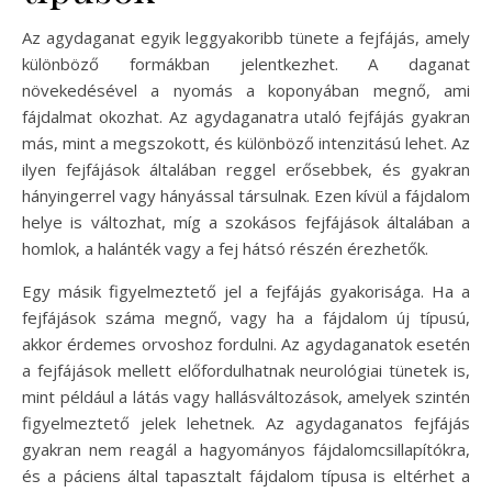
Az agydaganat egyik leggyakoribb tünete a fejfájás, amely
különböző formákban jelentkezhet. A daganat
növekedésével a nyomás a koponyában megnő, ami
fájdalmat okozhat. Az agydaganatra utaló fejfájás gyakran
más, mint a megszokott, és különböző intenzitású lehet. Az
ilyen fejfájások általában reggel erősebbek, és gyakran
hányingerrel vagy hányással társulnak. Ezen kívül a fájdalom
helye is változhat, míg a szokásos fejfájások általában a
homlok, a halánték vagy a fej hátsó részén érezhetők.
Egy másik figyelmeztető jel a fejfájás gyakorisága. Ha a
fejfájások száma megnő, vagy ha a fájdalom új típusú,
akkor érdemes orvoshoz fordulni. Az agydaganatok esetén
a fejfájások mellett előfordulhatnak neurológiai tünetek is,
mint például a látás vagy hallásváltozások, amelyek szintén
figyelmeztető jelek lehetnek. Az agydaganatos fejfájás
gyakran nem reagál a hagyományos fájdalomcsillapítókra,
és a páciens által tapasztalt fájdalom típusa is eltérhet a