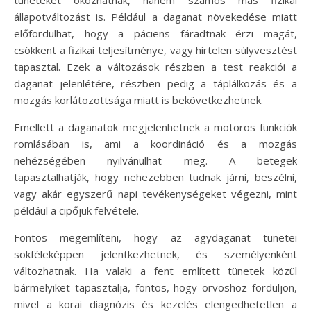
tüneteket okozhatnak, hanem számos más fizikai
állapotváltozást is. Például a daganat növekedése miatt
előfordulhat, hogy a páciens fáradtnak érzi magát,
csökkent a fizikai teljesítménye, vagy hirtelen súlyvesztést
tapasztal. Ezek a változások részben a test reakciói a
daganat jelenlétére, részben pedig a táplálkozás és a
mozgás korlátozottsága miatt is bekövetkezhetnek.
Emellett a daganatok megjelenhetnek a motoros funkciók
romlásában is, ami a koordináció és a mozgás
nehézségében nyilvánulhat meg. A betegek
tapasztalhatják, hogy nehezebben tudnak járni, beszélni,
vagy akár egyszerű napi tevékenységeket végezni, mint
például a cipőjük felvétele.
Fontos megemlíteni, hogy az agydaganat tünetei
sokféleképpen jelentkezhetnek, és személyenként
változhatnak. Ha valaki a fent említett tünetek közül
bármelyiket tapasztalja, fontos, hogy orvoshoz forduljon,
mivel a korai diagnózis és kezelés elengedhetetlen a