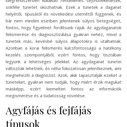
idegrendszerben kialakuló rendellenes sejtnövekedések,
sokféle tünetet okozhatnak. Ezek a tünetek a daganat
helyétől, típusától és növekedési ütemétől függenek, és
bár nem minden esetben jelentenek súlyos betegséget,
fontos, hogy figyelmet fordítsunk rájuk. Az agydaganatok
felismerése és diagnosztizálása gyakran nehéz, mivel a
tünetek más, kevésbé súlyos állapotokra is utalhatnak.
Azonban a korai felismerés kulcsfontosságú a hatékony
kezelés szempontjából, ezért fontos, hogy tisztában
legyünk a lehetséges jelekkel. Az agydaganat tünetei
változóak lehetnek, és néha fokozatosan jelentkeznek, ami
megnehezíti a diagnózist. Azok, akik tapasztalják ezeket a
tüneteket, gyakran nem tudják, hogy miért érzik magukat
másképp, ezért kiemelten fontos az információk
megismerése és a tudatosság növelése.
Agyfájás és fejfájás
típusok