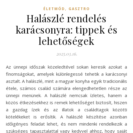
,
ÉLETMÓD
GASZTRO
Halászlé rendelés
karácsonyra: tippek és
lehetőségek
2025.03.16.
Az ünnepi időszak közeledtével sokan keresik azokat a
finomságokat, amelyek különlegessé tehetik a karácsonyi
asztalt. A halászlé, mint a magyar konyha egyik tradicionális
étele, számos család számára elengedhetetlen része az
ünnepi menünek. A halászlé nemcsak ízletes, hanem a
közös étkezésekhez is remek lehetőséget biztosít, hiszen
a gazdag ízek és az illatok a családtagok közötti
kötelékeket is erősítik. A halászlé készítése azonban
időigényes feladat lehet, és nem mindenki rendelkezik a
szükséges tapasztalattal vagy kedvvel ahhoz, hogy saját