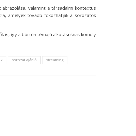
 ábrázolása, valamint a társadalmi kontextus
ókra, amelyek tovább fokozhatják a sorozatok
 is, így a börtön témájú alkotásoknak komoly
ix
sorozat ajánló
streaming