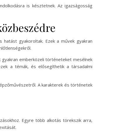
ndolkodásra is késztetnek. Az igazságosság
 közbeszédre
ős hatást gyakoroltak. Ezek a művek gyakran
nlőtlenségekről.
k gyakran emberközeli történeteket mesélnek
ezek a témák, és elősegíthetik a társadalmi
 képzőművészetről. A karakterek és történetek
zásokhoz. Egyre több alkotás törekszik arra,
xitását.