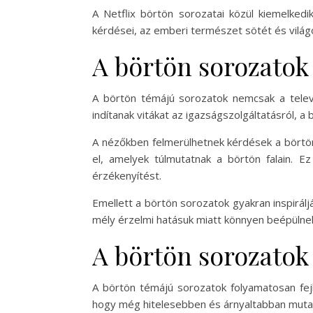
A Netflix börtön sorozatai közül kiemelke
kérdései, az emberi természet sötét és világ
A börtön sorozatok
A börtön témájú sorozatok nemcsak a televí
indítanak vitákat az igazságszolgáltatásról, a
A nézőkben felmerülhetnek kérdések a börtö
el, amelyek túlmutatnak a börtön falain. E
érzékenyítést.
Emellett a börtön sorozatok gyakran inspirál
mély érzelmi hatásuk miatt könnyen beépülne
A börtön sorozatok 
A börtön témájú sorozatok folyamatosan fejl
hogy még hitelesebben és árnyaltabban mutas