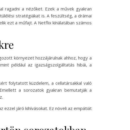
kal ragadni a nézőket. Ezek a művek gyakran
úlélési stratégiákat is. A feszültség, a drámai
ik ezt a műfajt. A Netflix kínálatában számos
kre
lgozott környezet hozzájárulnak ahhoz, hogy a
int például az igazságszolgáltatás hibái, a
ért folytatott küzdelem, a cellatársakkal való
 Emellett a sorozatok gyakran bemutatják a
z.
 ezzel járó kihívásokat. Ez növeli az empátiát
örtön sorozatokban