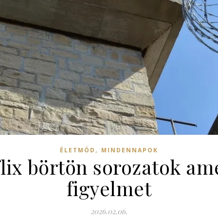
,
ÉLETMÓD
MINDENNAPOK
flix börtön sorozatok ame
figyelmet
2026.02.06.