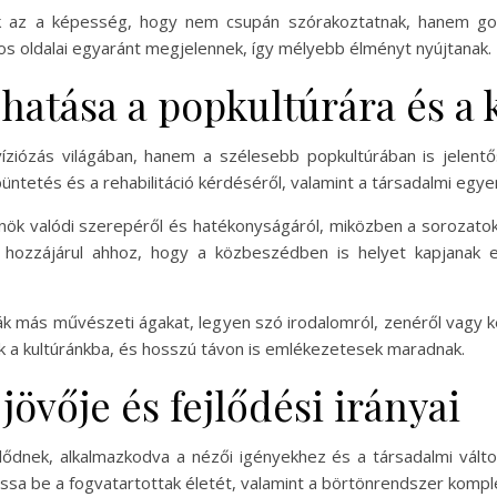
dik az a képesség, hogy nem csupán szórakoztatnak, hanem go
os oldalai egyaránt megjelennek, így mélyebb élményt nyújtanak.
 hatása a popkultúrára és a
ziózás világában, hanem a szélesebb popkultúrában is jelent
 büntetés és a rehabilitáció kérdéséről, valamint a társadalmi egye
nök valódi szerepéről és hatékonyságáról, miközben a sorozato
z hozzájárul ahhoz, hogy a közbeszédben is helyet kapjanak 
ják más művészeti ágakat, legyen szó irodalomról, zenéről vagy
k a kultúránkba, és hosszú távon is emlékezetesek maradnak.
jövője és fejlődési irányai
ődnek, alkalmazkodva a nézői igényekhez és a társadalmi válto
sa be a fogvatartottak életét, valamint a börtönrendszer komple