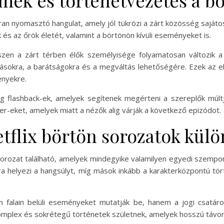
ran nyomasztó hangulat, amely jól tükrözi a zárt közösség sajáto
és az őrök életét, valamint a börtönön kívüli eseményeket is.
iszen a zárt térben élők személyisége folyamatosan változik 
rulásokra, a barátságokra és a megváltás lehetőségére. Ezek az 
ényekre.
flashback-ek, amelyek segítenek megérteni a szereplők múltjá
er-eket, amelyek miatt a nézők alig várják a következő epizódot.
tflix börtön sorozatok külö
sorozat található, amelyek mindegyike valamilyen egyedi szemp
 helyezi a hangsúlyt, míg mások inkább a karakterközpontú tö
falain belüli eseményeket mutatják be, hanem a jogi csatáro
omplex és sokrétegű történetek születnek, amelyek hosszú távon i