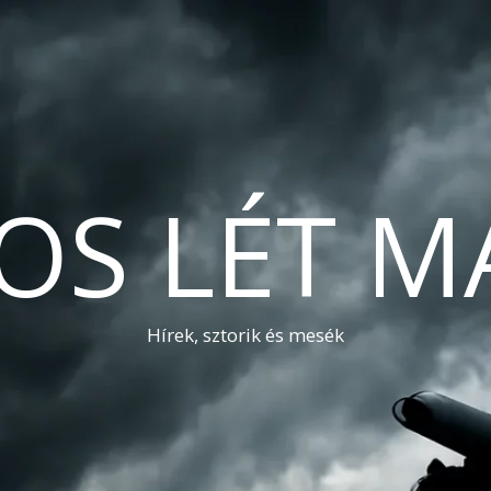
OS LÉT M
Hírek, sztorik és mesék