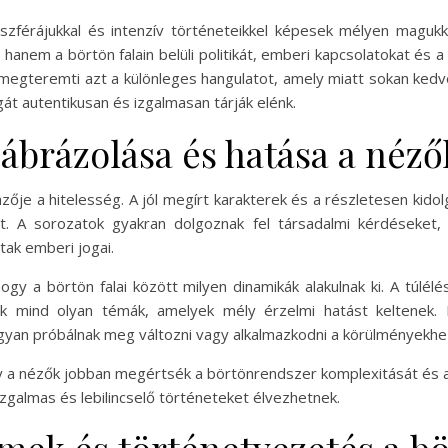
zférájukkal és intenzív történeteikkel képesek mélyen maguk
anem a börtön falain belüli politikát, emberi kapcsolatokat és a t
megteremti azt a különleges hangulatot, amely miatt sokan kedvel
gát autentikusan és izgalmasan tárják elénk.
 ábrázolása és hatása a néző
zője a hitelesség. A jól megírt karakterek és a részletesen kido
t. A sorozatok gyakran dolgoznak fel társadalmi kérdéseket, m
ak emberi jogai.
 a börtön falai között milyen dinamikák alakulnak ki. A túlélés
iók mind olyan témák, amelyek mély érzelmi hatást keltenek.
hogyan próbálnak meg változni vagy alkalmazkodni a körülményekhe
y a nézők jobban megértsék a börtönrendszer komplexitását és az
zgalmas és lebilincselő történeteket élvezhetnek.
emek és történetvezetés a b