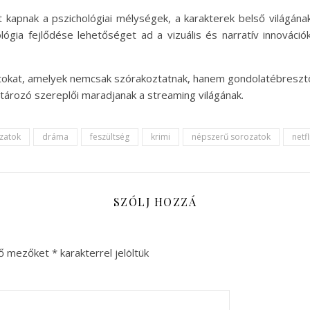
apnak a pszichológiai mélységek, a karakterek belső világának
ógia fejlődése lehetőséget ad a vizuális és narratív innováci
atokat, amelyek nemcsak szórakoztatnak, hanem gondolatébresztők
tározó szereplői maradjanak a streaming világának.
zatok
dráma
feszültség
krimi
népszerű sorozatok
netfl
SZÓLJ HOZZÁ
ző mezőket
*
karakterrel jelöltük