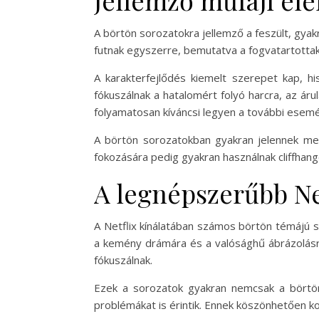
A börtön sorozatokra jellemző a feszült, gyak
futnak egyszerre, bemutatva a fogvatartottak 
A karakterfejlődés kiemelt szerepet kap, h
fókuszálnak a hatalomért folyó harcra, az á
folyamatosan kíváncsi legyen a további esem
A börtön sorozatokban gyakran jelennek meg 
fokozására pedig gyakran használnak cliffhang
A legnépszerűbb Ne
A Netflix kínálatában számos börtön témájú 
a kemény drámára és a valósághű ábrázolásra
fókuszálnak.
Ezek a sorozatok gyakran nemcsak a börtön 
problémákat is érintik. Ennek köszönhetően k