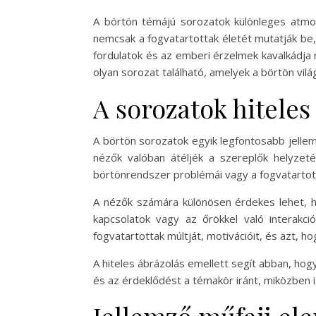
A börtön témájú sorozatok különleges atmos
nemcsak a fogvatartottak életét mutatják be, h
fordulatok és az emberi érzelmek kavalkádja 
olyan sorozat található, amelyek a börtön vilá
A sorozatok hiteles
A börtön sorozatok egyik legfontosabb jellem
nézők valóban átéljék a szereplők helyzeté
börtönrendszer problémái vagy a fogvatartott
A nézők számára különösen érdekes lehet, hogy
kapcsolatok vagy az őrökkel való interakc
fogvatartottak múltját, motivációit, és azt, 
A hiteles ábrázolás emellett segít abban, hog
és az érdeklődést a témakör iránt, miközben i
Jellemző műfaji el