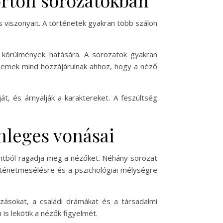
s viszonyait. A történetek gyakran több szálon
a körülmények hatására. A sorozatok gyakran
elemek mind hozzájárulnak ahhoz, hogy a néző
t, és árnyalják a karaktereket. A feszültség
nleges vonásai
ontból ragadja meg a nézőket. Néhány sorozat
rténetmesélésre és a pszichológiai mélységre
zásokat, a családi drámákat és a társadalmi
s lekötik a nézők figyelmét.