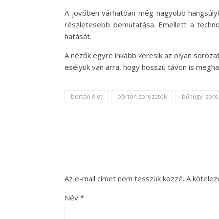
A jövőben várhatóan még nagyobb hangsúlyt k
részletesebb bemutatása. Emellett a technol
hatását.
A nézők egyre inkább keresik az olyan soroz
esélyük van arra, hogy hosszú távon is megha
börtön élet
börtön sorozatok
bűnügyi soro
Az e-mail címet nem tesszük közzé.
A kötele
Név
*