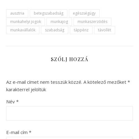
ausztria
betegszabadság
egészségügy
munkahelyi jogok
munkajog
munkaszerződés
munkavállalók
szabadság
táppénz
távollét
SZÓLJ HOZZÁ
Az e-mail címet nem tesszük közzé.
A kötelező mezőket
*
karakterrel jelöltük
Név
*
E-mail cím
*