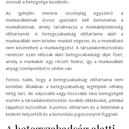
orvosát a betegsége kezdetén.
Az igénylés menete viszonylag egyszerű: a
munkavállalónak orvosi igazolást kell bemutatnia a
munkáltatónak, amely tartalmazza a munkaképtelenség
időtartamát. A betegszabadság időtartama alatt a
munkavállaló nem köteles munkát végezni, és a munkáltató
nem követelheti a munkavégzést. A társadalombiztosítási
rendszer ezen időszak alatt betegszabadsági díjat fizet,
amely a munkabér egy részét fedezi, így a munkavállaló
anyagi szempontból is védve van.
Fontos tudni, hogy a betegszabadság időtartama nem
korlátlan. Általában a betegszabadság legfeljebb néhány
hétig tart, de súlyosabb vagy hosszabb távú betegségek
esetén a társadalombiztosítás további ellátásokat, például
táppénzt biztosíthat. A pontos időtartam és a feltételek a
konkrét helyzettől és a biztosítási jogviszonytól függnek.
A betegszabadság alatti