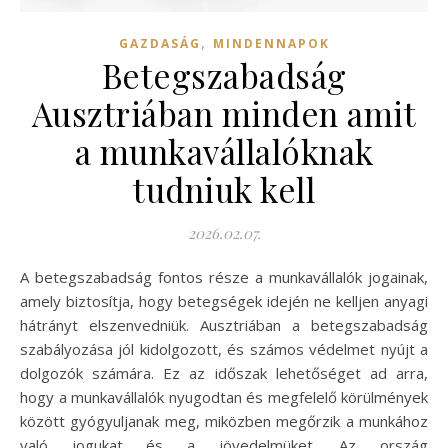
,
GAZDASÁG
MINDENNAPOK
Betegszabadság
Ausztriában minden amit
a munkavállalóknak
tudniuk kell
2026.02.07.
A betegszabadság fontos része a munkavállalók jogainak,
amely biztosítja, hogy betegségek idején ne kelljen anyagi
hátrányt elszenvedniük. Ausztriában a betegszabadság
szabályozása jól kidolgozott, és számos védelmet nyújt a
dolgozók számára. Ez az időszak lehetőséget ad arra,
hogy a munkavállalók nyugodtan és megfelelő körülmények
között gyógyuljanak meg, miközben megőrzik a munkához
való jogukat és a jövedelmüket. Az ország