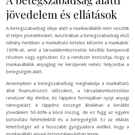
jövedelem és ellátások
A betegszabadság ideje alatt a munkavállalók nem veszítik
el teljes jövedelmüket. Ausztriában a betegszabadság első
néhány hetében a munkáltató köteles kifizetni a munkabér
100%-át, amit a társadalombiztosítás később kompenzál
részben vagy egészben. Ez a rendszer biztosítja, hogy a
munkavállalók anyagilag ne kerüljenek nehéz helyzetbe a
betegségek alatt.
Amennyiben a betegszabadság meghaladja a munkáltató
által finanszírozott időszakot, a társadalombiztosítási
rendszer lép életbe, és táppénz formájában nyújt anyagi
támogatást. A táppénz összege általában a korábbi
jövedelem 50-60%-a körül mozog, de ez függ az egyéni
biztosítási feltételektől és a betegségtől. Ez az ellátás
lehetőséget ad a hosszabb gyógyulásra anélkül, hogy a
munkavállaló anyagi bizonytalanságban lenne.