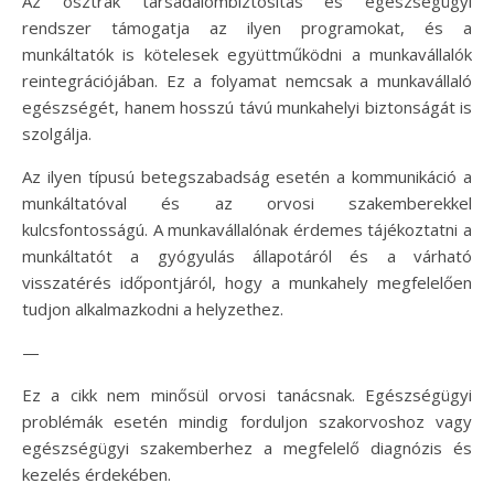
Az osztrák társadalombiztosítás és egészségügyi
rendszer támogatja az ilyen programokat, és a
munkáltatók is kötelesek együttműködni a munkavállalók
reintegrációjában. Ez a folyamat nemcsak a munkavállaló
egészségét, hanem hosszú távú munkahelyi biztonságát is
szolgálja.
Az ilyen típusú betegszabadság esetén a kommunikáció a
munkáltatóval és az orvosi szakemberekkel
kulcsfontosságú. A munkavállalónak érdemes tájékoztatni a
munkáltatót a gyógyulás állapotáról és a várható
visszatérés időpontjáról, hogy a munkahely megfelelően
tudjon alkalmazkodni a helyzethez.
—
Ez a cikk nem minősül orvosi tanácsnak. Egészségügyi
problémák esetén mindig forduljon szakorvoshoz vagy
egészségügyi szakemberhez a megfelelő diagnózis és
kezelés érdekében.