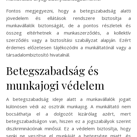
Fontos megjegyezni, hogy a betegszabadság alatti
jövedelem és ellátások rendszere biztosítja a
munkavállalók biztonságát, de a pontos részletek és
összeg eltérhetnek a munkaszerződés, a kollektív
szerződés vagy a biztosítási szabályzat alapján. Ezért
érdemes előzetesen tájékozódni a munkáltatónál vagy a
társadalombiztosító hivatalnál.
Betegszabadság és
munkajogi védelem
A betegszabadság ideje alatt a munkavállalók jogait
különösen védi az osztrák munkajog. A munkáltató nem
bocsáthatja el a dolgozót kizárólag azért, mert
betegszabadságon van, hiszen ez a jogszabályok szerint
diszkriminációnak minősül. Ez a védelem biztosítja, hogy
senki ne veszítse el munkáját a betegsége miatt, és