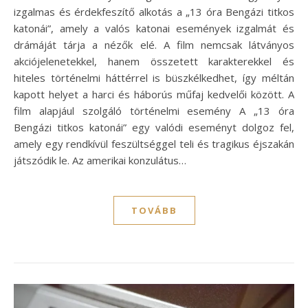
izgalmas és érdekfeszítő alkotás a „13 óra Bengázi titkos
katonái”, amely a valós katonai események izgalmát és
drámáját tárja a nézők elé. A film nemcsak látványos
akciójelenetekkel, hanem összetett karakterekkel és
hiteles történelmi háttérrel is büszkélkedhet, így méltán
kapott helyet a harci és háborús műfaj kedvelői között. A
film alapjául szolgáló történelmi esemény A „13 óra
Bengázi titkos katonái” egy valódi eseményt dolgoz fel,
amely egy rendkívül feszültséggel teli és tragikus éjszakán
játszódik le. Az amerikai konzulátus…
TOVÁBB