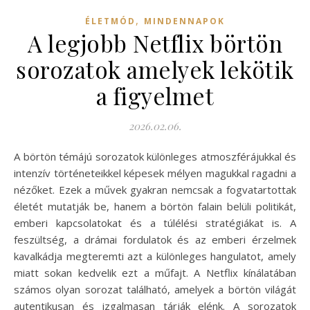
,
ÉLETMÓD
MINDENNAPOK
A legjobb Netflix börtön
sorozatok amelyek lekötik
a figyelmet
2026.02.06.
A börtön témájú sorozatok különleges atmoszférájukkal és
intenzív történeteikkel képesek mélyen magukkal ragadni a
nézőket. Ezek a művek gyakran nemcsak a fogvatartottak
életét mutatják be, hanem a börtön falain belüli politikát,
emberi kapcsolatokat és a túlélési stratégiákat is. A
feszültség, a drámai fordulatok és az emberi érzelmek
kavalkádja megteremti azt a különleges hangulatot, amely
miatt sokan kedvelik ezt a műfajt. A Netflix kínálatában
számos olyan sorozat található, amelyek a börtön világát
autentikusan és izgalmasan tárják elénk. A sorozatok