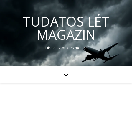
TUDATOS LÉT
MAGAZIN
Hírek, sztorik és mesék