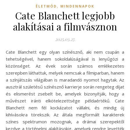
,
ÉLETMÓD
MINDENNAPOK
Cate Blanchett legjobb
alakításai a filmvásznon
2025.03.27.
Cate Blanchett egy olyan színésznő, aki nem csupán a
tehetségével, hanem sokoldalúságával is lenyűgözi a
közönséget. Az évek során számos emlékezetes
szerepben láthattuk, melyek nemcsak a filmiparban, hanem
a színjátszás világában is maradandó nyomot hagytak. Az
ausztrál születésű színésznő karrierje során rengeteg díjat
és elismerést zsebelt be, amelyek bizonyítják, hogy a
művészet iránti elkötelezettsége példaértékű. Cate
Blanchett nem fél kockázatot vállalni, és mindig új
kihívásokra törekszik. Az általa megformált karakterek
színes spektrumon mozognak, a drámai szerepektől
kezdve a történelmi alakításokig, amelyek rendre levették