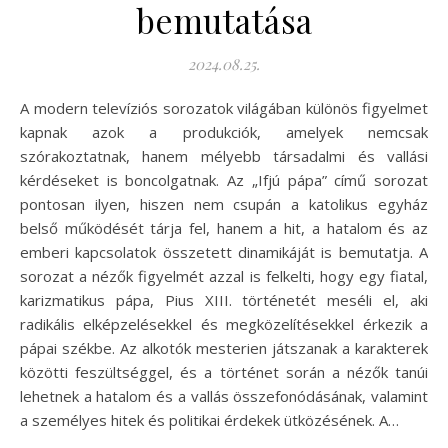
bemutatása
2024.08.25.
A modern televíziós sorozatok világában különös figyelmet
kapnak azok a produkciók, amelyek nemcsak
szórakoztatnak, hanem mélyebb társadalmi és vallási
kérdéseket is boncolgatnak. Az „Ifjú pápa” című sorozat
pontosan ilyen, hiszen nem csupán a katolikus egyház
belső működését tárja fel, hanem a hit, a hatalom és az
emberi kapcsolatok összetett dinamikáját is bemutatja. A
sorozat a nézők figyelmét azzal is felkelti, hogy egy fiatal,
karizmatikus pápa, Pius XIII. történetét meséli el, aki
radikális elképzelésekkel és megközelítésekkel érkezik a
pápai székbe. Az alkotók mesterien játszanak a karakterek
közötti feszültséggel, és a történet során a nézők tanúi
lehetnek a hatalom és a vallás összefonódásának, valamint
a személyes hitek és politikai érdekek ütközésének. A…