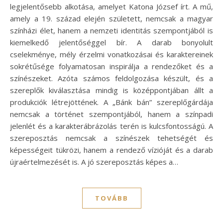
legjelentősebb alkotása, amelyet Katona József írt. A mű,
amely a 19. század elején született, nemcsak a magyar
színházi élet, hanem a nemzeti identitás szempontjából is
kiemelkedő jelentőséggel bír. A darab bonyolult
cselekménye, mély érzelmi vonatkozásai és karaktereinek
sokrétűsége folyamatosan inspirálja a rendezőket és a
színészeket. Azóta számos feldolgozása készült, és a
szereplők kiválasztása mindig is középpontjában állt a
produkciók létrejöttének. A „Bánk bán” szereplőgárdája
nemcsak a történet szempontjából, hanem a színpadi
jelenlét és a karakterábrázolás terén is kulcsfontosságú. A
szereposztás nemcsak a színészek tehetségét és
képességeit tükrözi, hanem a rendező vízióját és a darab
újraértelmezését is. A jó szereposztás képes a…
TOVÁBB