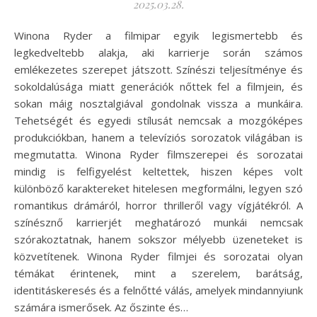
2025.03.28.
Winona Ryder a filmipar egyik legismertebb és
legkedveltebb alakja, aki karrierje során számos
emlékezetes szerepet játszott. Színészi teljesítménye és
sokoldalúsága miatt generációk nőttek fel a filmjein, és
sokan máig nosztalgiával gondolnak vissza a munkáira.
Tehetségét és egyedi stílusát nemcsak a mozgóképes
produkciókban, hanem a televíziós sorozatok világában is
megmutatta. Winona Ryder filmszerepei és sorozatai
mindig is felfigyelést keltettek, hiszen képes volt
különböző karaktereket hitelesen megformálni, legyen szó
romantikus drámáról, horror thrilleről vagy vígjátékról. A
színésznő karrierjét meghatározó munkái nemcsak
szórakoztatnak, hanem sokszor mélyebb üzeneteket is
közvetítenek. Winona Ryder filmjei és sorozatai olyan
témákat érintenek, mint a szerelem, barátság,
identitáskeresés és a felnőtté válás, amelyek mindannyiunk
számára ismerősek. Az őszinte és…