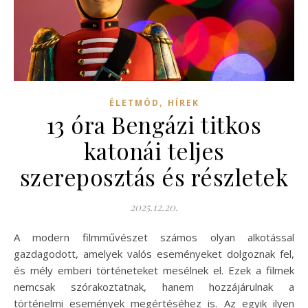
,
ÉLETMÓD
HÍREK
13 óra Bengázi titkos
katonái teljes
szereposztás és részletek
2025.12.20.
A modern filmművészet számos olyan alkotással
gazdagodott, amelyek valós eseményeket dolgoznak fel,
és mély emberi történeteket mesélnek el. Ezek a filmek
nemcsak szórakoztatnak, hanem hozzájárulnak a
történelmi események megértéséhez is. Az egyik ilyen