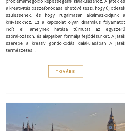
problémamegoldó képességeink kialakulásához. A játék és
a kreativitás összefonódása lehetővé teszi, hogy új ötletek
szülessenek, és hogy rugalmasan alkalmazkodjunk a
kihívásokhoz. Ez a kapcsolat olyan dinamikus folyamatot
indít el, amelynek hatása túlmutat az egyszerű
szórakozáson, és alapjaiban formálja fejlődésünket. A játék
szerepe a kreatív gondolkodás kialakulásában A játék
természetes…
TOVÁBB