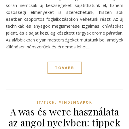
során nemcsak új készségeket sajátíthatunk el, hanem
közösségi élményeket is szerezhetünk, hiszen sok
esetben csoportos foglalkozásokon vehetünk részt. Az új
technikák és anyagok megismerése izgalmas kihívásokat
jelent, és a saját kezűleg készített tárgyak öröme páratlan.
Az alábbiakban olyan mesterségeket mutatunk be, amelyek
különösen népszerűek és érdemes lehet…
TOVÁBB
,
IT/TECH
MINDENNAPOK
A was és were használata
az angol nyelvben: tippek