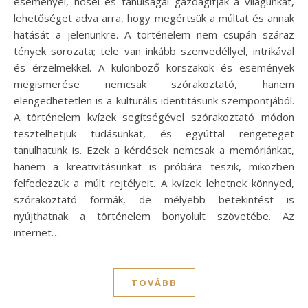
eseményei, hősei és tanulságai gazdagítják a világunkat,
lehetőséget adva arra, hogy megértsük a múltat és annak
hatását a jelenünkre. A történelem nem csupán száraz
tények sorozata; tele van inkább szenvedéllyel, intrikával
és érzelmekkel. A különböző korszakok és események
megismerése nemcsak szórakoztató, hanem
elengedhetetlen is a kulturális identitásunk szempontjából.
A történelem kvízek segítségével szórakoztató módon
tesztelhetjük tudásunkat, és egyúttal rengeteget
tanulhatunk is. Ezek a kérdések nemcsak a memóriánkat,
hanem a kreativitásunkat is próbára teszik, miközben
felfedezzük a múlt rejtélyeit. A kvízek lehetnek könnyed,
szórakoztató formák, de mélyebb betekintést is
nyújthatnak a történelem bonyolult szövetébe. Az
internet…
TOVÁBB