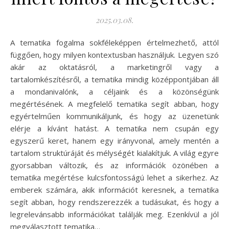
2025.03.08.
A tematika fogalma sokféleképpen értelmezhető, attól
függően, hogy milyen kontextusban használjuk. Legyen szó
akár az oktatásról, a marketingről vagy a
tartalomkészítésről, a tematika mindig középpontjában áll
a mondanivalónk, a céljaink és a közönségünk
megértésének. A megfelelő tematika segít abban, hogy
egyértelműen kommunikáljunk, és hogy az üzenetünk
elérje a kívánt hatást. A tematika nem csupán egy
egyszerű keret, hanem egy irányvonal, amely mentén a
tartalom struktúráját és mélységét kialakítjuk. A világ egyre
gyorsabban változik, és az információk özönében a
tematika megértése kulcsfontosságú lehet a sikerhez. Az
emberek számára, akik információt keresnek, a tematika
segít abban, hogy rendszerezzék a tudásukat, és hogy a
legrelevánsabb információkat találják meg. Ezenkívül a jól
megválasztott tematika…