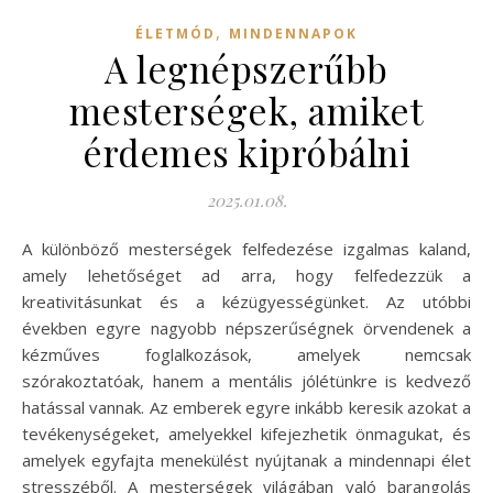
,
ÉLETMÓD
MINDENNAPOK
A legnépszerűbb
mesterségek, amiket
érdemes kipróbálni
2025.01.08.
A különböző mesterségek felfedezése izgalmas kaland,
amely lehetőséget ad arra, hogy felfedezzük a
kreativitásunkat és a kézügyességünket. Az utóbbi
években egyre nagyobb népszerűségnek örvendenek a
kézműves foglalkozások, amelyek nemcsak
szórakoztatóak, hanem a mentális jólétünkre is kedvező
hatással vannak. Az emberek egyre inkább keresik azokat a
tevékenységeket, amelyekkel kifejezhetik önmagukat, és
amelyek egyfajta menekülést nyújtanak a mindennapi élet
stresszéből. A mesterségek világában való barangolás