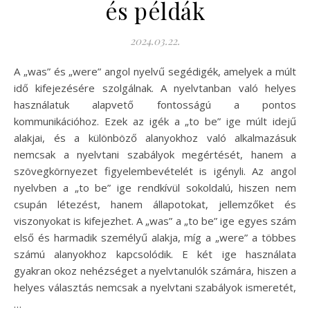
és példák
2024.03.22.
A „was” és „were” angol nyelvű segédigék, amelyek a múlt
idő kifejezésére szolgálnak. A nyelvtanban való helyes
használatuk alapvető fontosságú a pontos
kommunikációhoz. Ezek az igék a „to be” ige múlt idejű
alakjai, és a különböző alanyokhoz való alkalmazásuk
nemcsak a nyelvtani szabályok megértését, hanem a
szövegkörnyezet figyelembevételét is igényli. Az angol
nyelvben a „to be” ige rendkívül sokoldalú, hiszen nem
csupán létezést, hanem állapotokat, jellemzőket és
viszonyokat is kifejezhet. A „was” a „to be” ige egyes szám
első és harmadik személyű alakja, míg a „were” a többes
számú alanyokhoz kapcsolódik. E két ige használata
gyakran okoz nehézséget a nyelvtanulók számára, hiszen a
helyes választás nemcsak a nyelvtani szabályok ismeretét,
…