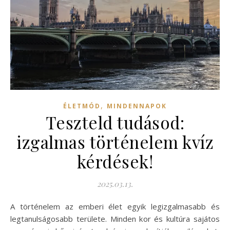
,
ÉLETMÓD
MINDENNAPOK
Teszteld tudásod:
izgalmas történelem kvíz
kérdések!
2025.03.13.
A történelem az emberi élet egyik legizgalmasabb és
legtanulságosabb területe. Minden kor és kultúra sajátos