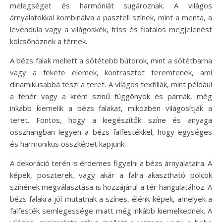
melegséget és harmóniát sugároznak. A világos
árnyalatokkal kombinálva a pasztell színek, mint a menta, a
levendula vagy a világoskék, friss és fiatalos megjelenést
kölcsönöznek a térnek.
A bézs falak mellett a sötétebb bútorok, mint a sötétbarna
vagy a fekete elemek, kontrasztot teremtenek, ami
dinamikusabbá teszi a teret. A világos textíliák, mint például
a fehér vagy a krém színű függönyök és párnák, még
inkább kiemelik a bézs falakat, miközben világosítják a
teret. Fontos, hogy a kiegészítők színe és anyaga
összhangban legyen a bézs falfestékkel, hogy egységes
és harmonikus összképet kapjunk.
A dekoráció terén is érdemes figyelni a bézs árnyalataira. A
képek, poszterek, vagy akár a falra akasztható polcok
színének megválasztása is hozzájárul a tér hangulatához. A
bézs falakra jól mutatnak a színes, élénk képek, amelyek a
falfesték semlegessége miatt még inkább kiemelkednek. A