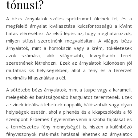
tónust?
A bézs árnyalatok széles spektrumot ölelnek fel, és a
megfelelő árnyalat kiválasztása kulcsfontosságú a kívánt
hatás eléréséhez. Az első lépés az, hogy meghatározzuk,
milyen stílust szeretnénk megvalósítani. A világos bézs
árnyalatok, mint a homokszín vagy a krém, tökéletesek
azok számára, akik világosabb, levegősebb teret
szeretnének létrehozni. Ezek az árnyalatok különösen jól
mutatnak kis helyiségekben, ahol a fény és a térérzet
maximális kihasználása a cél.
A sötétebb bézs árnyalatok, mint a taupe vagy a karamell,
melegebb és barátságosabb hangulatot teremtenek. Ezek
a színek ideálisak lehetnek nappalik, hálószobák vagy olyan
helyiségek esetén, ahol a pihenés és a kikapcsolódás a fő
szempont. Érdemes figyelembe venni a szoba tájolását és
a természetes fény mennyiségét is, hiszen a különböző
fényviszonyok más-más hatással lehetnek az árnyalatok