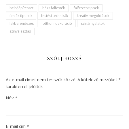
belsőépítészet
bézs falfesték
falfestés tippek
festék típusok
festési technikák
kreatív megoldások
lakberendezés
otthoni dekoráció
színárnyalatok
színválasztás
SZÓLJ HOZZÁ
Az e-mail címet nem tesszük közzé.
A kötelező mezőket
*
karakterrel jelöltük
Név
*
E-mail cím
*