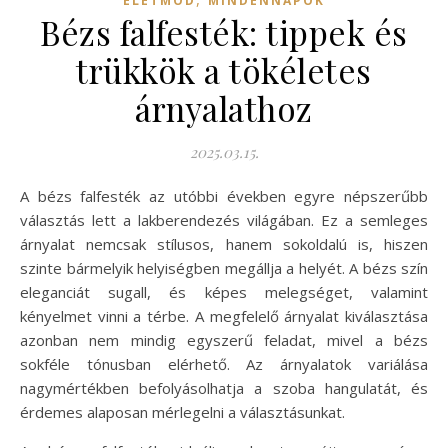
ÉLETMÓD
MINDENNAPOK
Bézs falfesték: tippek és
trükkök a tökéletes
árnyalathoz
2025.03.15.
A bézs falfesték az utóbbi években egyre népszerűbb
választás lett a lakberendezés világában. Ez a semleges
árnyalat nemcsak stílusos, hanem sokoldalú is, hiszen
szinte bármelyik helyiségben megállja a helyét. A bézs szín
eleganciát sugall, és képes melegséget, valamint
kényelmet vinni a térbe. A megfelelő árnyalat kiválasztása
azonban nem mindig egyszerű feladat, mivel a bézs
sokféle tónusban elérhető. Az árnyalatok variálása
nagymértékben befolyásolhatja a szoba hangulatát, és
érdemes alaposan mérlegelni a választásunkat.