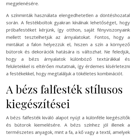
megjelenésére.
A színminták használata elengedhetetlen a döntéshozatal
során. A festékboltok gyakran kínálnak lehetőséget, hogy
próbafestéket kérjünk, így otthon, saját fényviszonyaink
mellett tesztelhetjük az árnyalatokat. Fontos, hogy a
mintákat a falon helyezzük el, hiszen a szín a környező
bútorok és dekorációk hatására is változhat. Ne feledjük,
hogy a bézs árnyalatok különböző textúrákkal és
felületekkel is eltérően mutatnak, így érdemes kísérletezni
a festékekkel, hogy megtaláljuk a tökéletes kombinációt.
A bézs falfesték stílusos
kiegészítései
A bézs falfesték kiváló alapot nyújt a különféle kiegészítők
és bútorok kiemelésére. A bézs színhez jól illenek a
természetes anyagok, mint a fa, a kő vagy a textil, amelyek