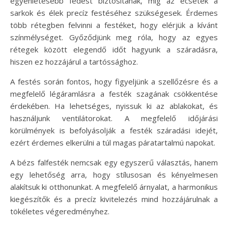
egyenletesebb fedést biztosítanak, míg az ecsetek a
sarkok és élek precíz festéséhez szükségesek. Érdemes
több rétegben felvinni a festéket, hogy elérjük a kívánt
színmélységet. Győződjünk meg róla, hogy az egyes
rétegek között elegendő időt hagyunk a száradásra,
hiszen ez hozzájárul a tartóssághoz.
A festés során fontos, hogy figyeljünk a szellőzésre és a
megfelelő légáramlásra a festék szagának csökkentése
érdekében. Ha lehetséges, nyissuk ki az ablakokat, és
használjunk ventilátorokat. A megfelelő időjárási
körülmények is befolyásolják a festék száradási idejét,
ezért érdemes elkerülni a túl magas páratartalmú napokat.
A bézs falfesték nemcsak egy egyszerű választás, hanem
egy lehetőség arra, hogy stílusosan és kényelmesen
alakítsuk ki otthonunkat. A megfelelő árnyalat, a harmonikus
kiegészítők és a precíz kivitelezés mind hozzájárulnak a
tökéletes végeredményhez.