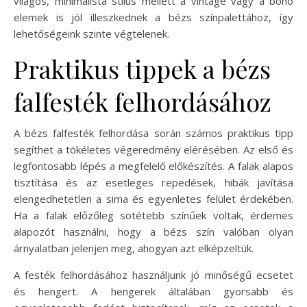
világos, minimalista stílus mellett a vintage vagy a boho
elemek is jól illeszkednek a bézs színpalettához, így
lehetőségeink szinte végtelenek.
Praktikus tippek a bézs
falfesték felhordásához
A bézs falfesték felhordása során számos praktikus tipp
segíthet a tökéletes végeredmény elérésében. Az első és
legfontosabb lépés a megfelelő előkészítés. A falak alapos
tisztítása és az esetleges repedések, hibák javítása
elengedhetetlen a sima és egyenletes felület érdekében.
Ha a falak előzőleg sötétebb színűek voltak, érdemes
alapozót használni, hogy a bézs szín valóban olyan
árnyalatban jelenjen meg, ahogyan azt elképzeltük.
A festék felhordásához használjunk jó minőségű ecsetet
és hengert. A hengerek általában gyorsabb és