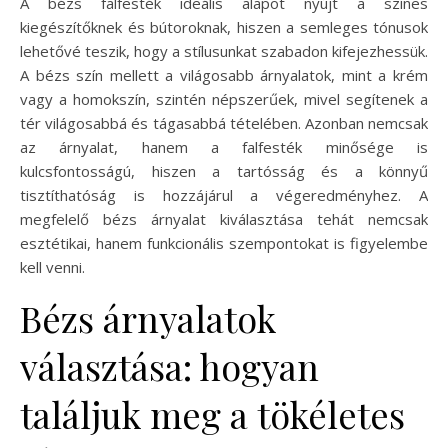
A bézs falfesték ideális alapot nyújt a színes
kiegészítőknek és bútoroknak, hiszen a semleges tónusok
lehetővé teszik, hogy a stílusunkat szabadon kifejezhessük.
A bézs szín mellett a világosabb árnyalatok, mint a krém
vagy a homokszín, szintén népszerűek, mivel segítenek a
tér világosabbá és tágasabbá tételében. Azonban nemcsak
az árnyalat, hanem a falfesték minősége is
kulcsfontosságú, hiszen a tartósság és a könnyű
tisztíthatóság is hozzájárul a végeredményhez. A
megfelelő bézs árnyalat kiválasztása tehát nemcsak
esztétikai, hanem funkcionális szempontokat is figyelembe
kell venni.
Bézs árnyalatok
választása: hogyan
találjuk meg a tökéletes