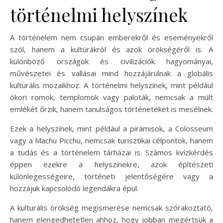
történelmi helyszínek
A történelem nem csupán emberekről és eseményekről
szól, hanem a kultúrákról és azok örökségéről is. A
különböző országok és civilizációk hagyományai,
művészetei és vallásai mind hozzájárulnak a globális
kulturális mozaikhoz. A történelmi helyszínek, mint például
ókori romok, templomok vagy paloták, nemcsak a múlt
emlékét őrzik, hanem tanulságos történeteket is mesélnek.
Ezek a helyszínek, mint például a piramisok, a Colosseum
vagy a Machu Picchu, nemcsak turisztikai célpontok, hanem
a tudás és a történelem tárházai is. Számos kvízkérdés
éppen ezekre a helyszínekre, azok építészeti
különlegességeire, történeti jelentőségére vagy a
hozzájuk kapcsolódó legendákra épül.
A kulturális örökség megismerése nemcsak szórakoztató,
hanem elengedhetetlen ahhoz, hogy jobban megértsük a