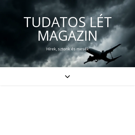
TUDATOS LÉT
MAGAZIN
Hírek, sztorik és mesék