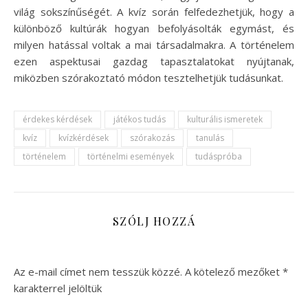
világ sokszínűségét. A kvíz során felfedezhetjük, hogy a
különböző kultúrák hogyan befolyásolták egymást, és
milyen hatással voltak a mai társadalmakra. A történelem
ezen aspektusai gazdag tapasztalatokat nyújtanak,
miközben szórakoztató módon tesztelhetjük tudásunkat.
érdekes kérdések
játékos tudás
kulturális ismeretek
kvíz
kvízkérdések
szórakozás
tanulás
történelem
történelmi események
tudáspróba
SZÓLJ HOZZÁ
Az e-mail címet nem tesszük közzé.
A kötelező mezőket
*
karakterrel jelöltük