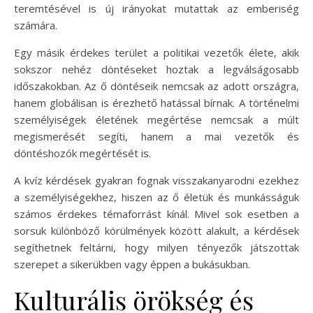
teremtésével is új irányokat mutattak az emberiség
számára.
Egy másik érdekes terület a politikai vezetők élete, akik
sokszor nehéz döntéseket hoztak a legválságosabb
időszakokban. Az ő döntéseik nemcsak az adott országra,
hanem globálisan is érezhető hatással bírnak. A történelmi
személyiségek életének megértése nemcsak a múlt
megismerését segíti, hanem a mai vezetők és
döntéshozók megértését is.
A kvíz kérdések gyakran fognak visszakanyarodni ezekhez
a személyiségekhez, hiszen az ő életük és munkásságuk
számos érdekes témaforrást kínál. Mivel sok esetben a
sorsuk különböző körülmények között alakult, a kérdések
segíthetnek feltárni, hogy milyen tényezők játszottak
szerepet a sikerükben vagy éppen a bukásukban.
Kulturális örökség és