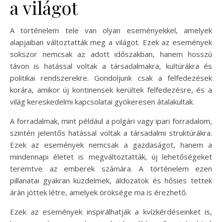
a világot
A történelem tele van olyan eseményekkel, amelyek
alapjaiban változtatták meg a világot. Ezek az események
sokszor nemcsak az adott időszakban, hanem hosszú
távon is hatással voltak a társadalmakra, kultúrákra és
politikai rendszerekre. Gondoljunk csak a felfedezések
korára, amikor új kontinensek kerültek felfedezésre, és a
világ kereskedelmi kapcsolatai gyökeresen átalakultak.
A forradalmak, mint például a polgári vagy ipari forradalom,
szintén jelentős hatással voltak a társadalmi struktúrákra.
Ezek az események nemcsak a gazdaságot, hanem a
mindennapi életet is megváltoztatták, új lehetőségeket
teremtve az emberek számára. A történelem ezen
pillanatai gyakran küzdelmek, áldozatok és hősies tettek
árán jöttek létre, amelyek öröksége ma is érezhető.
Ezek az események inspirálhatják a kvízkérdéseinket is,