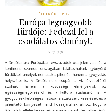
,
ÉLETMÓD
SPORT
Európa legnagyobb
fürdője: Fedezd fel a
csodálatos élményt!
2025.05.31.
A fürdőkultúra Európában évszázadok óta jelen van, és a
kontinens számos országában találkozhatunk gyönyörű
fürdőkkel, amelyek nemcsak a pihenés, hanem a gyógyulás
helyszínei is. A fürdők nem csupán a víz élvezetéről
szólnak, hanem a közösségi élményekről, az
egészségmegőrzésről és a kultúra átadásáról is. A
gyógyvizek különleges hatásai, a szakszerű kezelések és a
pihentető környezet mind hozzájárulnak ahhoz, hogy a
látogatók elfeledkezzenek a mindennapok feszültségéről.