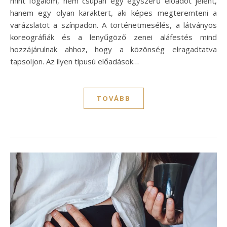
mint fogalom, nem csupán egy egyszerű előadót jelent,
hanem egy olyan karaktert, aki képes megteremteni a
varázslatot a színpadon. A történetmesélés, a látványos
koreográfiák és a lenyűgöző zenei aláfestés mind
hozzájárulnak ahhoz, hogy a közönség elragadtatva
tapsoljon. Az ilyen típusú előadások…
TOVÁBB