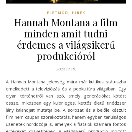
,
ÉLETMÓD
HÍREK
Hannah Montana a film
minden amit tudni
érdemes a világsikerű
produkcióról
2025.12.16.
A Hannah Montana jelenség mára már kultikus státuszba
emelkedett a televíziózás és a popkultúra világában. Egy
olyan történetről van szó, amely generációkat kötött
össze, miközben egy különleges, kettős életű tinédzser
lány kalandjait mutatja be. A sorozat és a belőle készült
film nem csupán szórakoztatás, hanem egyben tanulságos
üzenetek hordozója is, amelyek a fiatalok számára fontos
értékeket közvetítenek. A világsikerű produkció mögött