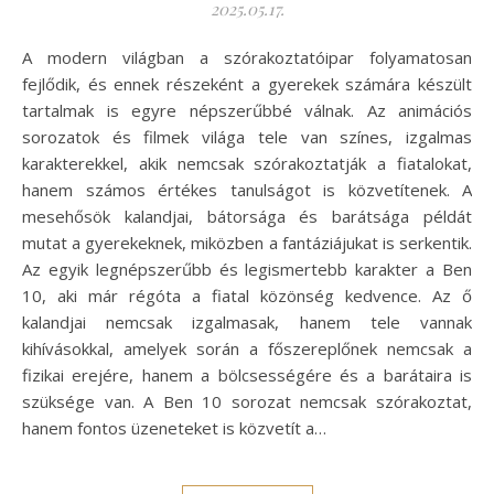
2025.05.17.
A modern világban a szórakoztatóipar folyamatosan
fejlődik, és ennek részeként a gyerekek számára készült
tartalmak is egyre népszerűbbé válnak. Az animációs
sorozatok és filmek világa tele van színes, izgalmas
karakterekkel, akik nemcsak szórakoztatják a fiatalokat,
hanem számos értékes tanulságot is közvetítenek. A
mesehősök kalandjai, bátorsága és barátsága példát
mutat a gyerekeknek, miközben a fantáziájukat is serkentik.
Az egyik legnépszerűbb és legismertebb karakter a Ben
10, aki már régóta a fiatal közönség kedvence. Az ő
kalandjai nemcsak izgalmasak, hanem tele vannak
kihívásokkal, amelyek során a főszereplőnek nemcsak a
fizikai erejére, hanem a bölcsességére és a barátaira is
szüksége van. A Ben 10 sorozat nemcsak szórakoztat,
hanem fontos üzeneteket is közvetít a…