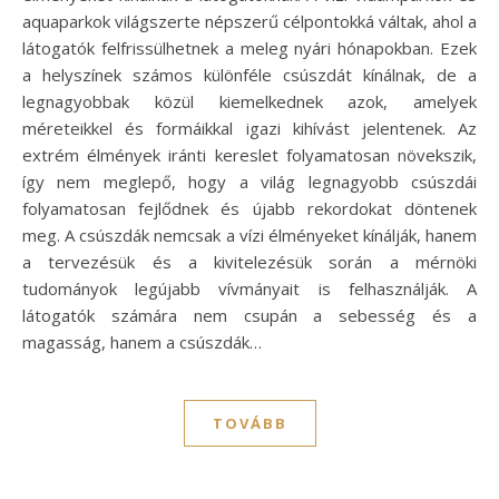
aquaparkok világszerte népszerű célpontokká váltak, ahol a
látogatók felfrissülhetnek a meleg nyári hónapokban. Ezek
a helyszínek számos különféle csúszdát kínálnak, de a
legnagyobbak közül kiemelkednek azok, amelyek
méreteikkel és formáikkal igazi kihívást jelentenek. Az
extrém élmények iránti kereslet folyamatosan növekszik,
így nem meglepő, hogy a világ legnagyobb csúszdái
folyamatosan fejlődnek és újabb rekordokat döntenek
meg. A csúszdák nemcsak a vízi élményeket kínálják, hanem
a tervezésük és a kivitelezésük során a mérnöki
tudományok legújabb vívmányait is felhasználják. A
látogatók számára nem csupán a sebesség és a
magasság, hanem a csúszdák…
TOVÁBB