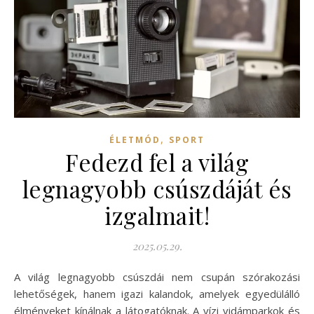
,
ÉLETMÓD
SPORT
Fedezd fel a világ
legnagyobb csúszdáját és
izgalmait!
2025.05.29.
A világ legnagyobb csúszdái nem csupán szórakozási
lehetőségek, hanem igazi kalandok, amelyek egyedülálló
élményeket kínálnak a látogatóknak. A vízi vidámparkok és