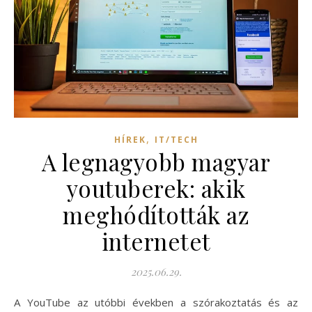
,
HÍREK
IT/TECH
A legnagyobb magyar
youtuberek: akik
meghódították az
internetet
2025.06.29.
A YouTube az utóbbi években a szórakoztatás és az