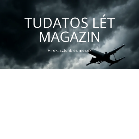
TUDATOS LÉT
MAGAZIN
Hírek, sztorik és mesék