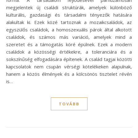
forma. A társadalom fejlődésével párhuzamosan
megjelentek új családi struktúrák, amelyek különböző
kulturális, gazdasági és társadalmi tényezők hatására
alakultak ki. Ezek közé tartoznak a mozaikcsaládok, az
egyszülős családok, a homoszexuális párok által alkotott
családok, és számos más variáció, amelyek mind a
szeretet és a támogatás köré épülnek. Ezek a modern
családok a közösségi értékekre, a toleranciára és a
sokszínűség elfogadására építenek. A család tagjai közötti
kapcsolatok nem csupán vérségi kötelékeken alapulnak,
hanem a közös élmények és a kölcsönös tisztelet révén
is…
TOVÁBB