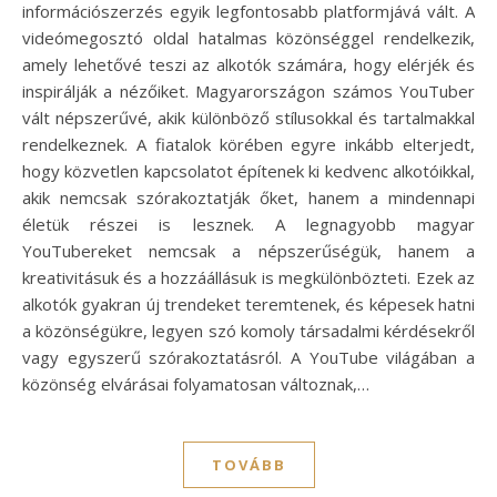
információszerzés egyik legfontosabb platformjává vált. A
videómegosztó oldal hatalmas közönséggel rendelkezik,
amely lehetővé teszi az alkotók számára, hogy elérjék és
inspirálják a nézőiket. Magyarországon számos YouTuber
vált népszerűvé, akik különböző stílusokkal és tartalmakkal
rendelkeznek. A fiatalok körében egyre inkább elterjedt,
hogy közvetlen kapcsolatot építenek ki kedvenc alkotóikkal,
akik nemcsak szórakoztatják őket, hanem a mindennapi
életük részei is lesznek. A legnagyobb magyar
YouTubereket nemcsak a népszerűségük, hanem a
kreativitásuk és a hozzáállásuk is megkülönbözteti. Ezek az
alkotók gyakran új trendeket teremtenek, és képesek hatni
a közönségükre, legyen szó komoly társadalmi kérdésekről
vagy egyszerű szórakoztatásról. A YouTube világában a
közönség elvárásai folyamatosan változnak,…
TOVÁBB