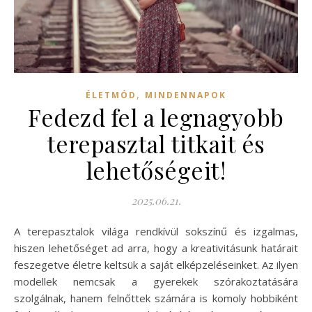
,
ÉLETMÓD
MINDENNAPOK
Fedezd fel a legnagyobb
terepasztal titkait és
lehetőségeit!
2025.06.21.
A terepasztalok világa rendkívül sokszínű és izgalmas,
hiszen lehetőséget ad arra, hogy a kreativitásunk határait
feszegetve életre keltsük a saját elképzeléseinket. Az ilyen
modellek nemcsak a gyerekek szórakoztatására
szolgálnak, hanem felnőttek számára is komoly hobbiként