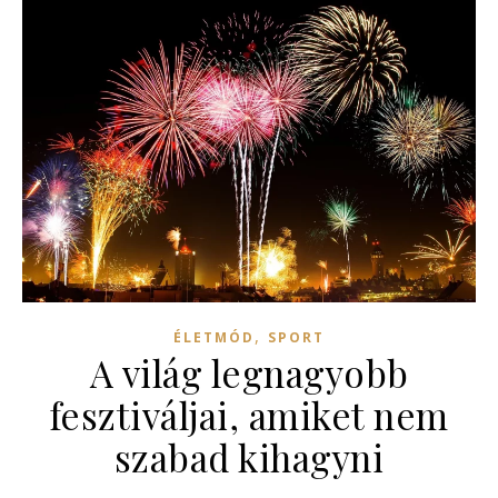
,
ÉLETMÓD
SPORT
A világ legnagyobb
fesztiváljai, amiket nem
szabad kihagyni