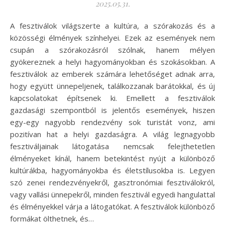
2025.05.31.
A fesztiválok világszerte a kultúra, a szórakozás és a
közösségi élmények színhelyei. Ezek az események nem
csupán a szórakozásról szólnak, hanem mélyen
gyökereznek a helyi hagyományokban és szokásokban. A
fesztiválok az emberek számára lehetőséget adnak arra,
hogy együtt ünnepeljenek, találkozzanak barátokkal, és új
kapcsolatokat építsenek ki. Emellett a fesztiválok
gazdasági szempontból is jelentős események, hiszen
egy-egy nagyobb rendezvény sok turistát vonz, ami
pozitívan hat a helyi gazdaságra. A világ legnagyobb
fesztiváljainak látogatása nemcsak felejthetetlen
élményeket kínál, hanem betekintést nyújt a különböző
kultúrákba, hagyományokba és életstílusokba is. Legyen
szó zenei rendezvényekről, gasztronómiai fesztiválokról,
vagy vallási ünnepekről, minden fesztivál egyedi hangulattal
és élményekkel várja a látogatókat. A fesztiválok különböző
formákat ölthetnek, és…