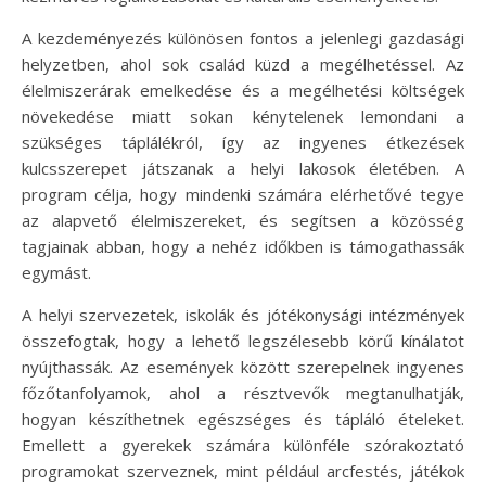
A kezdeményezés különösen fontos a jelenlegi gazdasági
helyzetben, ahol sok család küzd a megélhetéssel. Az
élelmiszerárak emelkedése és a megélhetési költségek
növekedése miatt sokan kénytelenek lemondani a
szükséges táplálékról, így az ingyenes étkezések
kulcsszerepet játszanak a helyi lakosok életében. A
program célja, hogy mindenki számára elérhetővé tegye
az alapvető élelmiszereket, és segítsen a közösség
tagjainak abban, hogy a nehéz időkben is támogathassák
egymást.
A helyi szervezetek, iskolák és jótékonysági intézmények
összefogtak, hogy a lehető legszélesebb körű kínálatot
nyújthassák. Az események között szerepelnek ingyenes
főzőtanfolyamok, ahol a résztvevők megtanulhatják,
hogyan készíthetnek egészséges és tápláló ételeket.
Emellett a gyerekek számára különféle szórakoztató
programokat szerveznek, mint például arcfestés, játékok