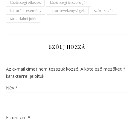
közösségi étkezés
közösségi összefogás
kulturális esemény
sporttevékenységek
szórakozás
társadalmi jólét
SZÓLJ HOZZÁ
Az e-mail címet nem tesszük közzé.
A kötelező mezőket
*
karakterrel jelöltük
Név
*
E-mail cím
*