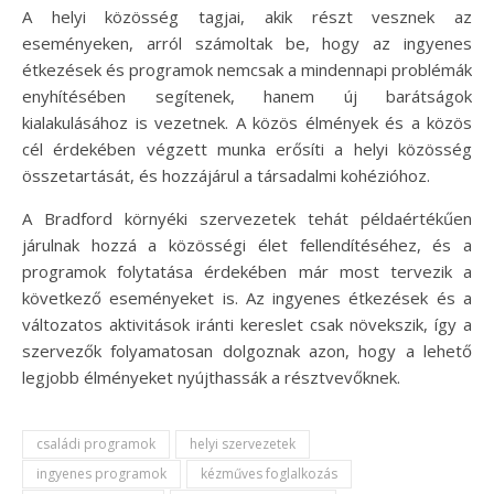
A helyi közösség tagjai, akik részt vesznek az
eseményeken, arról számoltak be, hogy az ingyenes
étkezések és programok nemcsak a mindennapi problémák
enyhítésében segítenek, hanem új barátságok
kialakulásához is vezetnek. A közös élmények és a közös
cél érdekében végzett munka erősíti a helyi közösség
összetartását, és hozzájárul a társadalmi kohézióhoz.
A Bradford környéki szervezetek tehát példaértékűen
járulnak hozzá a közösségi élet fellendítéséhez, és a
programok folytatása érdekében már most tervezik a
következő eseményeket is. Az ingyenes étkezések és a
változatos aktivitások iránti kereslet csak növekszik, így a
szervezők folyamatosan dolgoznak azon, hogy a lehető
legjobb élményeket nyújthassák a résztvevőknek.
családi programok
helyi szervezetek
ingyenes programok
kézműves foglalkozás