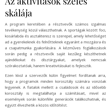
Az aktivitások széles
skálája
A program keretében a résztvevők számos izgalmas
tevékenység közül választhatnak. A sportágak között foci,
kosárlabda és asztalitenisz is szerepel, amely lehetőséget
ad a gyerekeknek és felnőtteknek egyaránt a mozgásra és
a csapatmunka gyakorlására. A kézműves foglalkozások
során pedig a résztvevők saját kezűleg készíthetnek
ajándékokat és dísztárgyakat, amelyek nemcsak
szórakoztatóak, hanem kreativitásukat is fejlesztik.
Ezen kívül a szervezők külön figyelmet fordítanak arra,
hogy a programok minden korosztály számára vonzóak
legyenek. A fiatalok mellett a családosok és az idősebb
korosztály is megtalálhatja a számításait, mivel az
események során különféle generációk találkozhatnak, és
együtt élvezhetik a közös időtöltést.