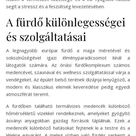
segít a stressz és a feszültség levezetésében.
A fürdő különlegességei
és szolgáltatásai
A legnagyobb európai fürdő a maga méretével és
sokszínűségével igazi élményparadicsomot kínál a
látogatók számára. Az óriási fürdőkomplexum számos
medencével, szaunával és wellness szolgáltatással várja a
vendégeket. Az épület belső terének dizájnja lenyűgöző, a
modern és klasszikus elemek keveredése pedig egyedi
atmoszférát teremt.
A fürdőben található termálvizes medencék különböző
hőmérsékletű vizekkel rendelkeznek, amelyeket gyógyító
ásványi anyagokban gazdag források táplálnak. Ezek a
medencék különböző hatásokat fejtenek ki a testre és a
lélekre egyaránt. A meleg vízben való fürdés serkenti a