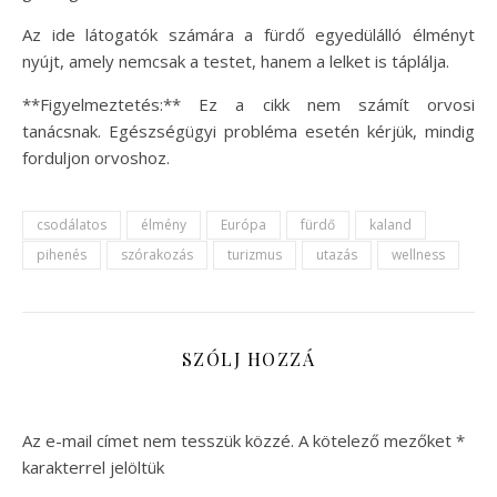
Az ide látogatók számára a fürdő egyedülálló élményt
nyújt, amely nemcsak a testet, hanem a lelket is táplálja.
**Figyelmeztetés:** Ez a cikk nem számít orvosi
tanácsnak. Egészségügyi probléma esetén kérjük, mindig
forduljon orvoshoz.
csodálatos
élmény
Európa
fürdő
kaland
pihenés
szórakozás
turizmus
utazás
wellness
SZÓLJ HOZZÁ
Az e-mail címet nem tesszük közzé.
A kötelező mezőket
*
karakterrel jelöltük