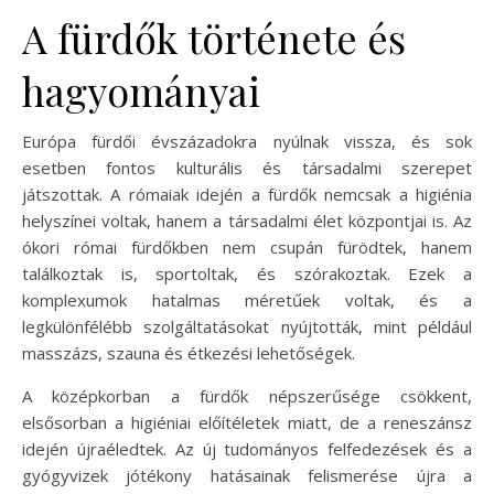
A fürdők története és
hagyományai
Európa fürdői évszázadokra nyúlnak vissza, és sok
esetben fontos kulturális és társadalmi szerepet
játszottak. A rómaiak idején a fürdők nemcsak a higiénia
helyszínei voltak, hanem a társadalmi élet központjai is. Az
ókori római fürdőkben nem csupán fürödtek, hanem
találkoztak is, sportoltak, és szórakoztak. Ezek a
komplexumok hatalmas méretűek voltak, és a
legkülönfélébb szolgáltatásokat nyújtották, mint például
masszázs, szauna és étkezési lehetőségek.
A középkorban a fürdők népszerűsége csökkent,
elsősorban a higiéniai előítéletek miatt, de a reneszánsz
idején újraéledtek. Az új tudományos felfedezések és a
gyógyvizek jótékony hatásainak felismerése újra a