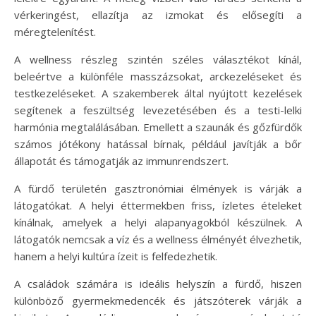
vérkeringést, ellazítja az izmokat és elősegíti a
méregtelenítést.
A wellness részleg szintén széles választékot kínál,
beleértve a különféle masszázsokat, arckezeléseket és
testkezeléseket. A szakemberek által nyújtott kezelések
segítenek a feszültség levezetésében és a testi-lelki
harmónia megtalálásában. Emellett a szaunák és gőzfürdők
számos jótékony hatással bírnak, például javítják a bőr
állapotát és támogatják az immunrendszert.
A fürdő területén gasztronómiai élmények is várják a
látogatókat. A helyi éttermekben friss, ízletes ételeket
kínálnak, amelyek a helyi alapanyagokból készülnek. A
látogatók nemcsak a víz és a wellness élményét élvezhetik,
hanem a helyi kultúra ízeit is felfedezhetik.
A családok számára is ideális helyszín a fürdő, hiszen
különböző gyermekmedencék és játszóterek várják a