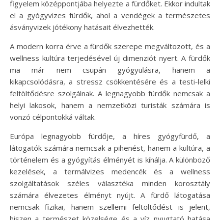
figyelem középpontjába helyezte a fürdőket. Ekkor indultak
el a gyógyvizes fürdők, ahol a vendégek a természetes
ásványvizek jótékony hatásait élvezhették.
A modern korra érve a fürdők szerepe megváltozott, és a
wellness kultúra terjedésével új dimenziót nyert. A fürdők
ma már nem csupán gyógyulásra, hanem a
kikapcsolódásra, a stressz csökkentésére és a testi-lelki
feltöltődésre szolgálnak. A legnagyobb fürdők nemcsak a
helyi lakosok, hanem a nemzetközi turisták számára is
vonzó célpontokká váltak.
Európa legnagyobb fürdője, a híres gyógyfürdő, a
látogatók számára nemcsak a pihenést, hanem a kultúra, a
történelem és a gyógyítás élményét is kínálja. A különböző
kezelések, a termálvizes medencék és a wellness
szolgáltatások széles választéka minden korosztály
számára élvezetes élményt nyújt. A fürdő látogatása
nemcsak fizikai, hanem szellemi feltöltődést is jelent,
hiszen a természet közelsége és a víz nyugtató hatása