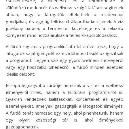
csökkentésére, a pihenésre és a feltöltődésre. A
különböző medencék és wellness szolgáltatások segítenek
abban, hogy a látogatók elfelejtsék a mindennapi
gondjaikat, és egy új, felfrissült állapotba kerüljenek. A víz
jótékony hatása, a természet közelsége és a relaxáló
környezet mind hozzájárulnak a teljes kikapcsolódáshoz.
A fürdő rugalmas programkínálata lehetővé teszi, hogy a
látogatók saját igényeikhez és időbeosztásukhoz igazítsák
a programot. Legyen szó egy gyors wellness hétvégéről
vagy egy hosszabb pihenésről, a fürdő minden esetben
ideális célpont.
Európa legnagyobb fürdője nemcsak a víz és a wellness
élményéről híres, hanem a kulturális programjairól is.
Gyakran rendeznek kiállításokat, koncerteket és egyéb
eseményeket, amelyek gazdagítják a látogatók élményét.
A fürdő tehát nemcsak egy hely, ahol pihenhetünk, hanem
egy olyan közösségi tér is, ahol élményekkel
gazdagodhatunk.