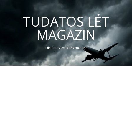
TUDATOS LÉT
MAGAZIN
Hírek, sztorik és mesék