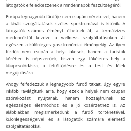
látogatók elfeledkezzenek a mindennapok feszültségéről.
Európa legnagyobb fürdője nem csupán méreteivel, hanem
a kínált szolgáltatások széles spektrumával is kitűnik. A
látogatók számos élményt élhetnek át, a termálvizes
medencéktől kezdve a wellness szolgáltatásokon át
egészen a különleges gasztronómiai élményekig. Az ilyen
fürdők nem csupán a helyi lakosok, hanem a turisták
körében is népszerűek, hiszen egy tökéletes hely a
kikapcsolódásra, a feltöltődésre és a test és lélek
megújulására.
Ahogy felfedezzük a legnagyobb fürdő titkait, úgy egyre
inkább rávilágítunk arra, hogy ezek a helyek nem csupán
szórakozást nyújtanak, hanem hozzájárulnak az
egészséges életmódhoz és a jó közérzethez is. Az
alábbiakban megismerkedünk a fürdő történetével,
különlegességeivel és a látogatók számára elérhető
szolgáltatásokkal.