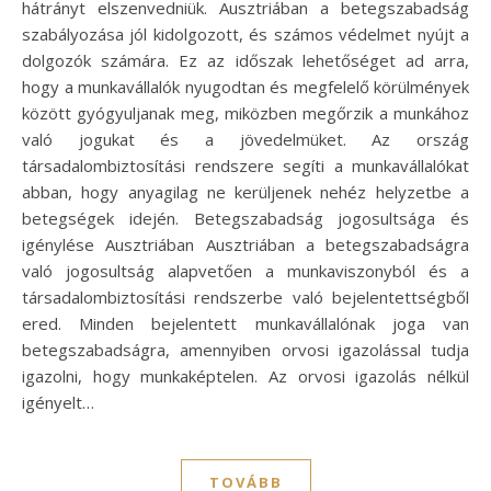
hátrányt elszenvedniük. Ausztriában a betegszabadság
szabályozása jól kidolgozott, és számos védelmet nyújt a
dolgozók számára. Ez az időszak lehetőséget ad arra,
hogy a munkavállalók nyugodtan és megfelelő körülmények
között gyógyuljanak meg, miközben megőrzik a munkához
való jogukat és a jövedelmüket. Az ország
társadalombiztosítási rendszere segíti a munkavállalókat
abban, hogy anyagilag ne kerüljenek nehéz helyzetbe a
betegségek idején. Betegszabadság jogosultsága és
igénylése Ausztriában Ausztriában a betegszabadságra
való jogosultság alapvetően a munkaviszonyból és a
társadalombiztosítási rendszerbe való bejelentettségből
ered. Minden bejelentett munkavállalónak joga van
betegszabadságra, amennyiben orvosi igazolással tudja
igazolni, hogy munkaképtelen. Az orvosi igazolás nélkül
igényelt…
TOVÁBB