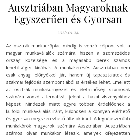
Ausztriában Magyaroknak
Egyszerűen és Gyorsan
2026.01.24.
Az osztrák munkaerőpiac mindig is vonzó célpont volt a
magyar munkavállalók számára, hiszen a szomszédos
ország közelsége és a magasabb bérek számos
lehetőséget kínálnak. A munkakeresés Ausztriában nem
csak anyagi előnyökkel jár, hanem új tapasztalatok és
szakmai fejlődés szempontjából is értékes lehet. Emellett
az osztrák munkakörnyezet és életminőség számosak
számára vonzó alternatívát jelent a hazai viszonyokhoz
képest. Mindezek miatt egyre többen érdeklődnek a
külföldi munkavállalás iránt, különösen a könnyen elérhető
és gyorsan megszerezhető állások iránt. A legnépszerűbb
munkakörök magyarok számára Ausztriában Ausztriában
számos olyan munkakör létezik, amelyek kifejezetten