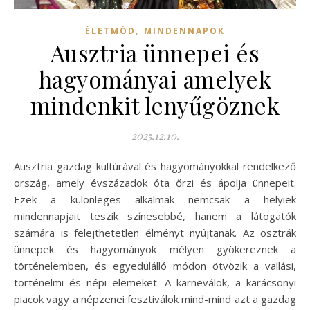
,
ÉLETMÓD
MINDENNAPOK
Ausztria ünnepei és
hagyományai amelyek
mindenkit lenyűgöznek
2025.12.10.
Ausztria gazdag kultúrával és hagyományokkal rendelkező
ország, amely évszázadok óta őrzi és ápolja ünnepeit.
Ezek a különleges alkalmak nemcsak a helyiek
mindennapjait teszik színesebbé, hanem a látogatók
számára is felejthetetlen élményt nyújtanak. Az osztrák
ünnepek és hagyományok mélyen gyökereznek a
történelemben, és egyedülálló módon ötvözik a vallási,
történelmi és népi elemeket. A karneválok, a karácsonyi
piacok vagy a népzenei fesztiválok mind-mind azt a gazdag