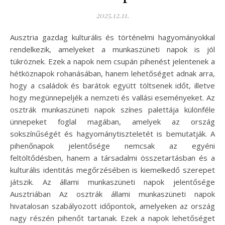
2025.12.11.
Ausztria gazdag kulturális és történelmi hagyományokkal
rendelkezik, amelyeket a munkaszüneti napok is jól
tükröznek. Ezek a napok nem csupán pihenést jelentenek a
hétköznapok rohanásában, hanem lehetőséget adnak arra,
hogy a családok és barátok együtt töltsenek időt, illetve
hogy megünnepeljék a nemzeti és vallási eseményeket. Az
osztrák munkaszüneti napok színes palettája különféle
ünnepeket foglal magában, amelyek az ország
sokszínűségét és hagyománytiszteletét is bemutatják. A
pihenőnapok jelentősége nemcsak az egyéni
feltöltődésben, hanem a társadalmi összetartásban és a
kulturális identitás megőrzésében is kiemelkedő szerepet
játszik. Az állami munkaszüneti napok jelentősége
Ausztriában Az osztrák állami munkaszüneti napok
hivatalosan szabályozott időpontok, amelyeken az ország
nagy részén pihenőt tartanak. Ezek a napok lehetőséget