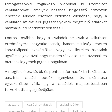
támogatásokkal foglalkozó weboldal is üzemeltet
kalkulátorokat, amelyek hasznos kiegészítő eszközök
lehetnek. Minden esetben érdemes ellenőrizni, hogy a
kalkulátor az aktuális jogszabályoknak megfelelő adatokat
használja, és rendszeresen frissül.
Fontos továbbá, hogy a családok ne csak a kalkulátor
eredményére hagyatkozzanak, hanem szükség esetén
konzultáljanak szakértőkkel vagy az illetékes hivatalok
ügyfélszolgálatával, hogy minden részletet tisztázzanak és
biztosak legyenek jogosultságukban.
A megfelelő eszközök és pontos információk birtokában az
ausztriai családi pótlék igénylése és számítása
egyszerűbbé válik, így a családok magabiztosabban
tervezhetik anyagi jövőjüket.
ausztria
családi juttatások
családi pótlék
gyermek támogatás
gyors számítás
kalkulátor