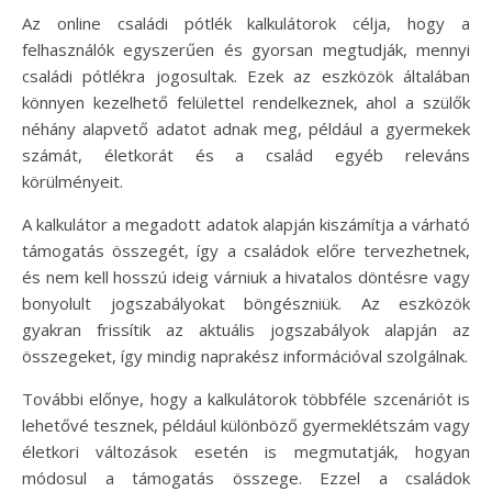
Az online családi pótlék kalkulátorok célja, hogy a
felhasználók egyszerűen és gyorsan megtudják, mennyi
családi pótlékra jogosultak. Ezek az eszközök általában
könnyen kezelhető felülettel rendelkeznek, ahol a szülők
néhány alapvető adatot adnak meg, például a gyermekek
számát, életkorát és a család egyéb releváns
körülményeit.
A kalkulátor a megadott adatok alapján kiszámítja a várható
támogatás összegét, így a családok előre tervezhetnek,
és nem kell hosszú ideig várniuk a hivatalos döntésre vagy
bonyolult jogszabályokat böngészniük. Az eszközök
gyakran frissítik az aktuális jogszabályok alapján az
összegeket, így mindig naprakész információval szolgálnak.
További előnye, hogy a kalkulátorok többféle szcenáriót is
lehetővé tesznek, például különböző gyermeklétszám vagy
életkori változások esetén is megmutatják, hogyan
módosul a támogatás összege. Ezzel a családok