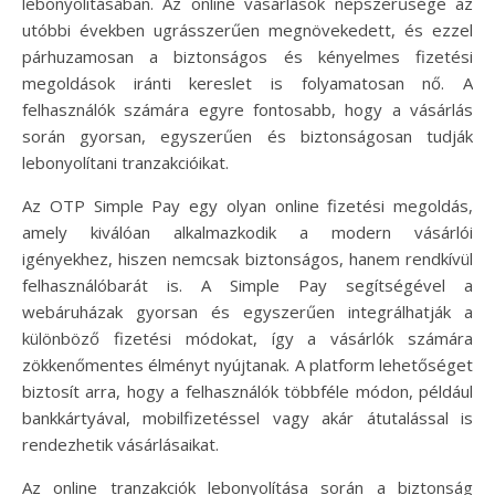
lebonyolításában. Az online vásárlások népszerűsége az
utóbbi években ugrásszerűen megnövekedett, és ezzel
párhuzamosan a biztonságos és kényelmes fizetési
megoldások iránti kereslet is folyamatosan nő. A
felhasználók számára egyre fontosabb, hogy a vásárlás
során gyorsan, egyszerűen és biztonságosan tudják
lebonyolítani tranzakcióikat.
Az OTP Simple Pay egy olyan online fizetési megoldás,
amely kiválóan alkalmazkodik a modern vásárlói
igényekhez, hiszen nemcsak biztonságos, hanem rendkívül
felhasználóbarát is. A Simple Pay segítségével a
webáruházak gyorsan és egyszerűen integrálhatják a
különböző fizetési módokat, így a vásárlók számára
zökkenőmentes élményt nyújtanak. A platform lehetőséget
biztosít arra, hogy a felhasználók többféle módon, például
bankkártyával, mobilfizetéssel vagy akár átutalással is
rendezhetik vásárlásaikat.
Az online tranzakciók lebonyolítása során a biztonság