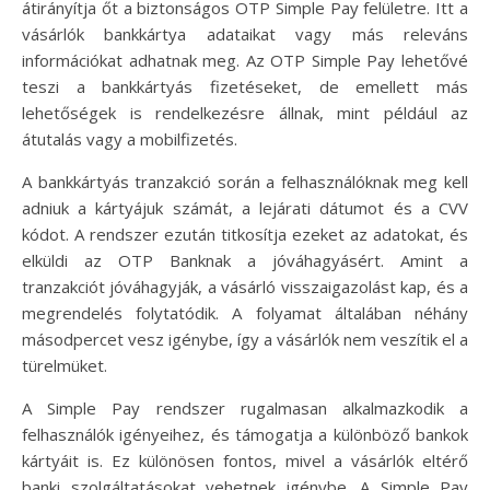
átirányítja őt a biztonságos OTP Simple Pay felületre. Itt a
vásárlók bankkártya adataikat vagy más releváns
információkat adhatnak meg. Az OTP Simple Pay lehetővé
teszi a bankkártyás fizetéseket, de emellett más
lehetőségek is rendelkezésre állnak, mint például az
átutalás vagy a mobilfizetés.
A bankkártyás tranzakció során a felhasználóknak meg kell
adniuk a kártyájuk számát, a lejárati dátumot és a CVV
kódot. A rendszer ezután titkosítja ezeket az adatokat, és
elküldi az OTP Banknak a jóváhagyásért. Amint a
tranzakciót jóváhagyják, a vásárló visszaigazolást kap, és a
megrendelés folytatódik. A folyamat általában néhány
másodpercet vesz igénybe, így a vásárlók nem veszítik el a
türelmüket.
A Simple Pay rendszer rugalmasan alkalmazkodik a
felhasználók igényeihez, és támogatja a különböző bankok
kártyáit is. Ez különösen fontos, mivel a vásárlók eltérő
banki szolgáltatásokat vehetnek igénybe. A Simple Pay