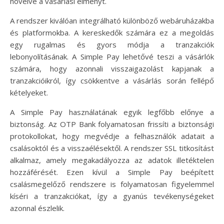
növelve a vásárlási élményt.
A rendszer kiválóan integrálható különböző webáruházakba
és platformokba. A kereskedők számára ez a megoldás
egy rugalmas és gyors módja a tranzakciók
lebonyolításának. A Simple Pay lehetővé teszi a vásárlók
számára, hogy azonnali visszaigazolást kapjanak a
tranzakcióikról, így csökkentve a vásárlás során fellépő
kételyeket.
A Simple Pay használatának egyik legfőbb előnye a
biztonság. Az OTP Bank folyamatosan frissíti a biztonsági
protokollokat, hogy megvédje a felhasználók adatait a
csalásoktól és a visszaélésektől. A rendszer SSL titkosítást
alkalmaz, amely megakadályozza az adatok illetéktelen
hozzáférését. Ezen kívül a Simple Pay beépített
csalásmegelőző rendszere is folyamatosan figyelemmel
kíséri a tranzakciókat, így a gyanús tevékenységeket
azonnal észlelik.