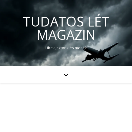
TUDATOS LÉT
MAGAZIN
Hírek, sztorik és mesék