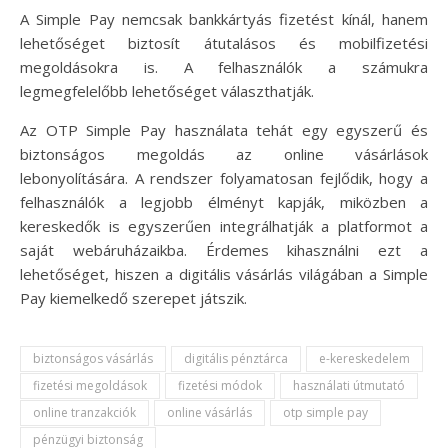
A Simple Pay nemcsak bankkártyás fizetést kínál, hanem
lehetőséget biztosít átutalásos és mobilfizetési
megoldásokra is. A felhasználók a számukra
legmegfelelőbb lehetőséget választhatják.
Az OTP Simple Pay használata tehát egy egyszerű és
biztonságos megoldás az online vásárlások
lebonyolítására. A rendszer folyamatosan fejlődik, hogy a
felhasználók a legjobb élményt kapják, miközben a
kereskedők is egyszerűen integrálhatják a platformot a
saját webáruházaikba. Érdemes kihasználni ezt a
lehetőséget, hiszen a digitális vásárlás világában a Simple
Pay kiemelkedő szerepet játszik.
biztonságos vásárlás
digitális pénztárca
e-kereskedelem
fizetési megoldások
fizetési módok
használati útmutató
online tranzakciók
online vásárlás
otp simple pay
pénzügyi biztonság