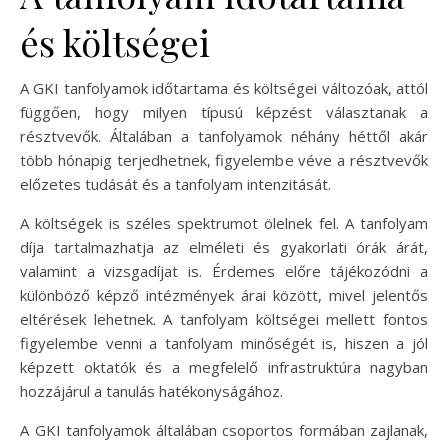
és költségei
A GKI tanfolyamok időtartama és költségei változóak, attól
függően, hogy milyen típusú képzést választanak a
résztvevők. Általában a tanfolyamok néhány héttől akár
több hónapig terjedhetnek, figyelembe véve a résztvevők
előzetes tudását és a tanfolyam intenzitását.
A költségek is széles spektrumot ölelnek fel. A tanfolyam
díja tartalmazhatja az elméleti és gyakorlati órák árát,
valamint a vizsgadíjat is. Érdemes előre tájékozódni a
különböző képző intézmények árai között, mivel jelentős
eltérések lehetnek. A tanfolyam költségei mellett fontos
figyelembe venni a tanfolyam minőségét is, hiszen a jól
képzett oktatók és a megfelelő infrastruktúra nagyban
hozzájárul a tanulás hatékonyságához.
A GKI tanfolyamok általában csoportos formában zajlanak,