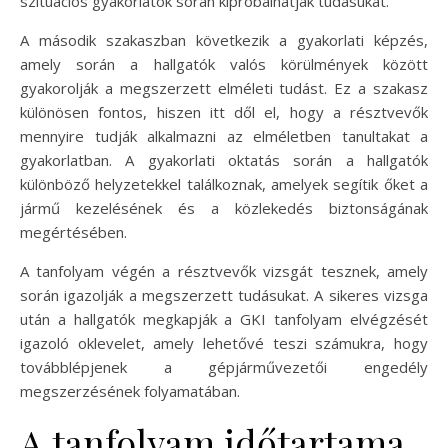
szituációs gyakorlatok során kipróbálhatják tudásukat.
A második szakaszban következik a gyakorlati képzés,
amely során a hallgatók valós körülmények között
gyakorolják a megszerzett elméleti tudást. Ez a szakasz
különösen fontos, hiszen itt dől el, hogy a résztvevők
mennyire tudják alkalmazni az elméletben tanultakat a
gyakorlatban. A gyakorlati oktatás során a hallgatók
különböző helyzetekkel találkoznak, amelyek segítik őket a
jármű kezelésének és a közlekedés biztonságának
megértésében.
A tanfolyam végén a résztvevők vizsgát tesznek, amely
során igazolják a megszerzett tudásukat. A sikeres vizsga
után a hallgatók megkapják a GKI tanfolyam elvégzését
igazoló oklevelet, amely lehetővé teszi számukra, hogy
továbblépjenek a gépjárművezetői engedély
megszerzésének folyamatában.
A tanfolyam időtartama