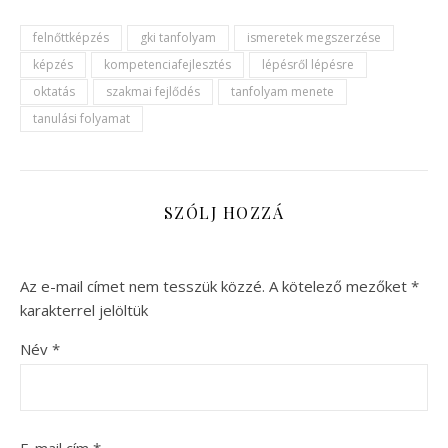
felnőttképzés
gki tanfolyam
ismeretek megszerzése
képzés
kompetenciafejlesztés
lépésről lépésre
oktatás
szakmai fejlődés
tanfolyam menete
tanulási folyamat
SZÓLJ HOZZÁ
Az e-mail címet nem tesszük közzé.
A kötelező mezőket
*
karakterrel jelöltük
Név
*
E-mail cím
*