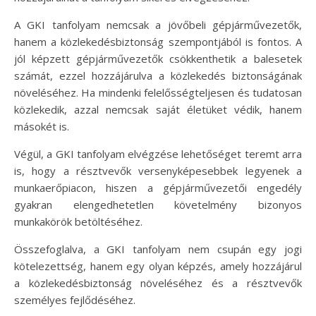
A GKI tanfolyam nemcsak a jövőbeli gépjárművezetők,
hanem a közlekedésbiztonság szempontjából is fontos. A
jól képzett gépjárművezetők csökkenthetik a balesetek
számát, ezzel hozzájárulva a közlekedés biztonságának
növeléséhez. Ha mindenki felelősségteljesen és tudatosan
közlekedik, azzal nemcsak saját életüket védik, hanem
másokét is.
Végül, a GKI tanfolyam elvégzése lehetőséget teremt arra
is, hogy a résztvevők versenyképesebbek legyenek a
munkaerőpiacon, hiszen a gépjárművezetői engedély
gyakran elengedhetetlen követelmény bizonyos
munkakörök betöltéséhez.
Összefoglalva, a GKI tanfolyam nem csupán egy jogi
kötelezettség, hanem egy olyan képzés, amely hozzájárul
a közlekedésbiztonság növeléséhez és a résztvevők
személyes fejlődéséhez.