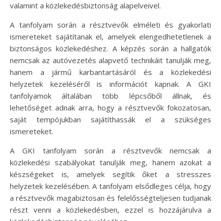
valamint a közlekedésbiztonság alapelveivel.
A tanfolyam során a résztvevők elméleti és gyakorlati
ismereteket sajátítanak el, amelyek elengedhetetlenek a
biztonságos közlekedéshez. A képzés során a hallgatók
nemcsak az autóvezetés alapvető technikáit tanulják meg,
hanem a jármű karbantartásáról és a közlekedési
helyzetek kezeléséről is információt kapnak. A GKI
tanfolyamok általában több lépcsőből állnak, és
lehetőséget adnak arra, hogy a résztvevők fokozatosan,
saját tempójukban sajátíthassák el a szükséges
ismereteket.
A GKI tanfolyam során a résztvevők nemcsak a
közlekedési szabályokat tanulják meg, hanem azokat a
készségeket is, amelyek segítik őket a stresszes
helyzetek kezelésében. A tanfolyam elsődleges célja, hogy
a résztvevők magabiztosan és felelősségteljesen tudjanak
részt venni a közlekedésben, ezzel is hozzájárulva a