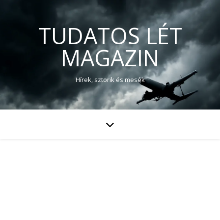
TUDATOS LÉT
MAGAZIN
Hírek, sztorik és mesék