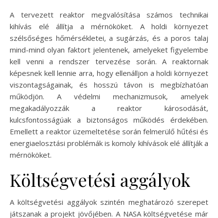
A tervezett reaktor megvalósítása számos technikai
kihívás elé állítja a mérnököket. A holdi környezet
szélsőséges hőmérsékletei, a sugárzás, és a poros talaj
mind-mind olyan faktort jelentenek, amelyeket figyelembe
kell venni a rendszer tervezése során. A reaktornak
képesnek kell lennie arra, hogy ellenálljon a holdi környezet
viszontagságainak, és hosszú távon is megbízhatóan
működjön. A védelmi mechanizmusok, amelyek
megakadályozzák a reaktor károsodását,
kulcsfontosságúak a biztonságos működés érdekében.
Emellett a reaktor üzemeltetése során felmerülő hűtési és
energiaelosztási problémák is komoly kihívások elé állítják a
mérnököket.
Költségvetési aggályok
A költségvetési aggályok szintén meghatározó szerepet
játszanak a projekt jövőjében. A NASA költségvetése már