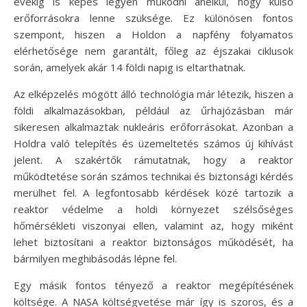
évekig is képes legyen működni anélkül, hogy külső
erőforrásokra lenne szüksége. Ez különösen fontos
szempont, hiszen a Holdon a napfény folyamatos
elérhetősége nem garantált, főleg az éjszakai ciklusok
során, amelyek akár 14 földi napig is eltarthatnak.
Az elképzelés mögött álló technológia már létezik, hiszen a
földi alkalmazásokban, például az űrhajózásban már
sikeresen alkalmaztak nukleáris erőforrásokat. Azonban a
Holdra való telepítés és üzemeltetés számos új kihívást
jelent. A szakértők rámutatnak, hogy a reaktor
működtetése során számos technikai és biztonsági kérdés
merülhet fel. A legfontosabb kérdések közé tartozik a
reaktor védelme a holdi környezet szélsőséges
hőmérsékleti viszonyai ellen, valamint az, hogy miként
lehet biztosítani a reaktor biztonságos működését, ha
bármilyen meghibásodás lépne fel.
Egy másik fontos tényező a reaktor megépítésének
költsége. A NASA költségvetése már így is szoros, és a