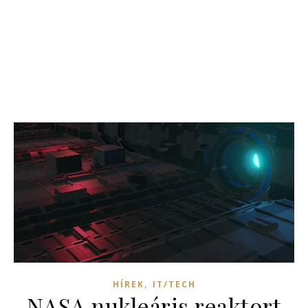
,
HÍREK
IT/TECH
NASA nukleáris reaktort