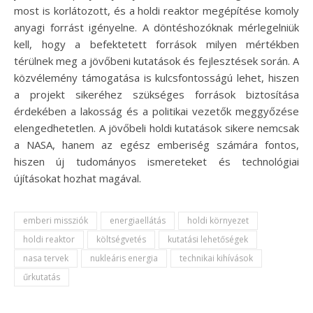
most is korlátozott, és a holdi reaktor megépítése komoly
anyagi forrást igényelne. A döntéshozóknak mérlegelniük
kell, hogy a befektetett források milyen mértékben
térülnek meg a jövőbeni kutatások és fejlesztések során. A
közvélemény támogatása is kulcsfontosságú lehet, hiszen
a projekt sikeréhez szükséges források biztosítása
érdekében a lakosság és a politikai vezetők meggyőzése
elengedhetetlen. A jövőbeli holdi kutatások sikere nemcsak
a NASA, hanem az egész emberiség számára fontos,
hiszen új tudományos ismereteket és technológiai
újításokat hozhat magával.
emberi missziók
energiaellátás
holdi környezet
holdi reaktor
költségvetés
kutatási lehetőségek
nasa tervek
nukleáris energia
technikai kihívások
űrkutatás