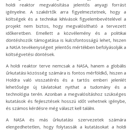
holdi reaktor megvalósítása jelentős anyagi forrást
igényelne. A szakértők arra figyelmeztetnek, hogy a
költségek és a technikai kihívások figyelembevételével a
projekt nem biztos, hogy megvalósítható a tervezett
időkeretben. Emellett a közvélemény és a politikai
döntéshozók támogatása is kulcsfontosságú lehet, hiszen
a NASA tevékenységeit jelentős mértékben befolyásolják a
költségvetési döntések.
A holdi reaktor terve nemcsak a NASA, hanem a globális
űrkutatási közösség számára is fontos mérföldkő, hiszen a
Holdra való visszatérés és a tartós emberi jelenlét
lehetősége új távlatokat nyithat a tudomány és a
technológia terén. Azonban a megvalósításhoz szükséges
kutatások és fejlesztések hosszú időt vehetnek igénybe,
és számos kérdésre még választ kell találni.
A NASA és más űrkutatási szervezetek számára
elengedhetetlen, hogy folytassák a kutatásokat a holdi