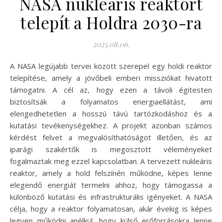
NASA nukleáris reaktort
telepít a Holdra 2030-ra
2025.08.06.
A NASA legújabb tervei között szerepel egy holdi reaktor
telepítése, amely a jövőbeli emberi missziókat hivatott
támogatni. A cél az, hogy ezen a távoli égitesten
biztosítsák a folyamatos energiaellátást, ami
elengedhetetlen a hosszú távú tartózkodáshoz és a
kutatási tevékenységekhez. A projekt azonban számos
kérdést felvet a megvalósíthatóságot illetően, és az
iparági szakértők is megosztott véleményeket
fogalmaztak meg ezzel kapcsolatban. A tervezett nukleáris
reaktor, amely a hold felszínén működne, képes lenne
elegendő energiát termelni ahhoz, hogy támogassa a
különböző kutatási és infrastrukturális igényeket. A NASA
célja, hogy a reaktor folyamatosan, akár évekig is képes
legyen működni anélkül, hogy külső erőforrásokra lenne