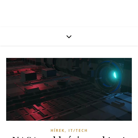
,
HÍREK
IT/TECH