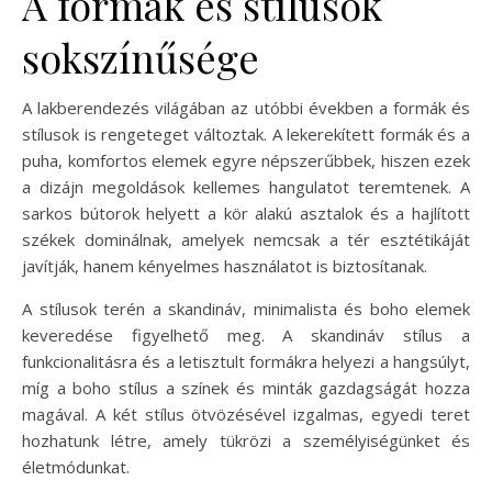
A formák és stílusok
sokszínűsége
A lakberendezés világában az utóbbi években a formák és
stílusok is rengeteget változtak. A lekerekített formák és a
puha, komfortos elemek egyre népszerűbbek, hiszen ezek
a dizájn megoldások kellemes hangulatot teremtenek. A
sarkos bútorok helyett a kör alakú asztalok és a hajlított
székek dominálnak, amelyek nemcsak a tér esztétikáját
javítják, hanem kényelmes használatot is biztosítanak.
A stílusok terén a skandináv, minimalista és boho elemek
keveredése figyelhető meg. A skandináv stílus a
funkcionalitásra és a letisztult formákra helyezi a hangsúlyt,
míg a boho stílus a színek és minták gazdagságát hozza
magával. A két stílus ötvözésével izgalmas, egyedi teret
hozhatunk létre, amely tükrözi a személyiségünket és
életmódunkat.