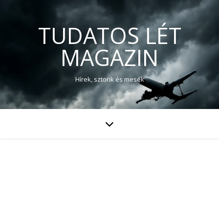
TUDATOS LÉT
MAGAZIN
Hírek, sztorik és mesék