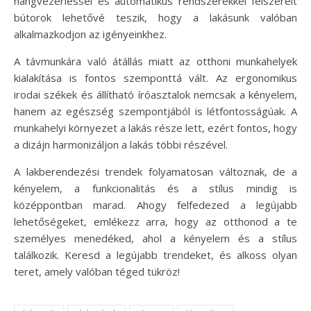
hangvezérléssel és automatikus rendszerekkel felszerelt
bútorok lehetővé teszik, hogy a lakásunk valóban
alkalmazkodjon az igényeinkhez.
A távmunkára való átállás miatt az otthoni munkahelyek
kialakítása is fontos szemponttá vált. Az ergonomikus
irodai székek és állítható íróasztalok nemcsak a kényelem,
hanem az egészség szempontjából is létfontosságúak. A
munkahelyi környezet a lakás része lett, ezért fontos, hogy
a dizájn harmonizáljon a lakás többi részével.
A lakberendezési trendek folyamatosan változnak, de a
kényelem, a funkcionalitás és a stílus mindig is
középpontban marad. Ahogy felfedezed a legújabb
lehetőségeket, emlékezz arra, hogy az otthonod a te
személyes menedéked, ahol a kényelem és a stílus
találkozik. Keresd a legújabb trendeket, és alkoss olyan
teret, amely valóban téged tükröz!