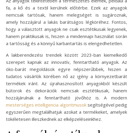
Az anyagok tekintetében a természetes elemek, például a
fa, a kő és a textil kerülnek előtérbe. Ezek az anyagok
nemcsak tartósak, hanem melegséget is sugároznak,
amely hozzájárul a lakás barátságos légköréhez. Fontos,
hogy a választott anyagok ne csak esztétikusak legyenek,
hanem praktikusak is, hiszen a mindennapi használat során
a tartósság és a könnyű karbantartás is elengedhetetlen.
A lakberendezési trendek között 2023-ban kiemelkedő
szerepet kapnak az innovatív, fenntartható anyagok. Az
öko-barát megoldások egyre népszerűbbek, hiszen a
tudatos vásárlók körében nő az igény a környezetbarát
termékek iránt. Az újrahasznosított anyagokból készült
bútorok és dekorációk nemcsak esztétikusak, hanem
hozzájárulnak a fenntartható jövőhöz is. A modern
mesterséges intelligencia algoritmusok
segítségével pedig
egyszerűen megtalálhatjuk azokat a termékeket, amelyek
tökéletesen illeszkednek az elképzeléseinkhez.