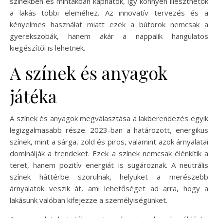
színekben és mintákban kaphatók, így könnyen illeszthetők
a lakás többi eleméhez. Az innovatív tervezés és a
kényelmes használat miatt ezek a bútorok nemcsak a
gyerekszobák, hanem akár a nappalik hangulatos
kiegészítői is lehetnek.
A színek és anyagok
játéka
A színek és anyagok megválasztása a lakberendezés egyik
legizgalmasabb része. 2023-ban a határozott, energikus
színek, mint a sárga, zöld és piros, valamint azok árnyalatai
dominálják a trendeket. Ezek a színek nemcsak élénkítik a
teret, hanem pozitív energiát is sugároznak. A neutrális
színek háttérbe szorulnak, helyüket a merészebb
árnyalatok veszik át, ami lehetőséget ad arra, hogy a
lakásunk valóban kifejezze a személyiségünket.