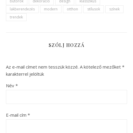
bútorok
dekoráció
design
klasszikus
lakberendezés
modern
otthon
stílusok
színek
trendek
SZÓLJ HOZZÁ
Az e-mail címet nem tesszük közzé.
A kötelező mezőket
*
karakterrel jelöltük
Név
*
E-mail cím
*