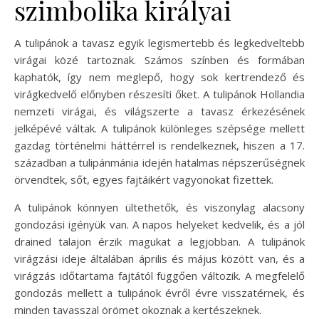
szimbolika királyai
A tulipánok a tavasz egyik legismertebb és legkedveltebb
virágai közé tartoznak. Számos színben és formában
kaphatók, így nem meglepő, hogy sok kertrendező és
virágkedvelő előnyben részesíti őket. A tulipánok Hollandia
nemzeti virágai, és világszerte a tavasz érkezésének
jelképévé váltak. A tulipánok különleges szépsége mellett
gazdag történelmi háttérrel is rendelkeznek, hiszen a 17.
században a tulipánmánia idején hatalmas népszerűségnek
örvendtek, sőt, egyes fajtáikért vagyonokat fizettek.
A tulipánok könnyen ültethetők, és viszonylag alacsony
gondozási igényük van. A napos helyeket kedvelik, és a jól
drained talajon érzik magukat a legjobban. A tulipánok
virágzási ideje általában április és május között van, és a
virágzás időtartama fajtától függően változik. A megfelelő
gondozás mellett a tulipánok évről évre visszatérnek, és
minden tavasszal örömet okoznak a kertészeknek.