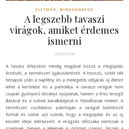
,
ÉLETMÓD
MINDENNAPOK
A legszebb tavaszi
virágok, amiket érdemes
ismerni
2025.03.09.
A tavasz érkezése mindig magával hozza a megújulás
érzését, a természet újjászületését. A hosszú, sötét téli
hónapok után a napfény és a melegebb időjárás új életet
lehel a kertekbe és a parkokba. A tavaszi virágok nem
csupán gyönyörű látványt nyújtanak, hanem a friss levegő
illatával és a színek kavalkádjával is felvidítanak minket. A
természet csodálatos palettáján a virágok különböző
formái és színei azt üzenik, hogy a megújulás és az új
kezdet ideje elérkezett. A virágzás időszaka nemcsak a
szemnek, hanem a léleknek is örömet szerez, hiszen a