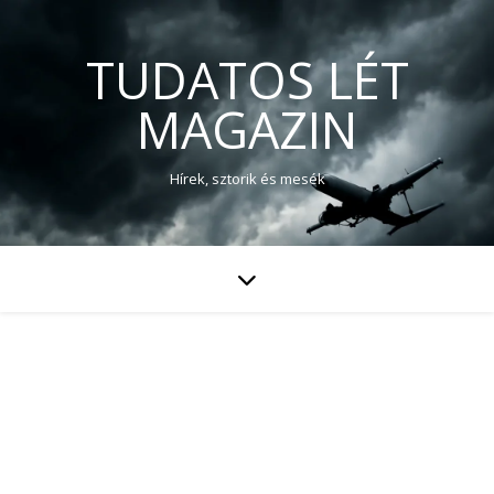
TUDATOS LÉT
MAGAZIN
Hírek, sztorik és mesék