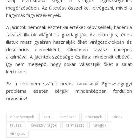
talaj biztosítása segít a virágok egészségének
megőrzésében. Az ültetést ősszel kell elvégezni, mivel a
hagymák fagyérzékenyek.
A jácintok nemcsak esztétikai értéket képviselnek, hanem a
tavaszi illatok világát is gazdagítják. Az erőteljes, édes
illatuk miatt gyakran használják őket virágcsokrokban és
dekorációs elemekként, különösen tavaszi ünnepek
alkalmával. A jácintok szépsége és illata mindenkit elbűvöl,
így nem meglepő, hogy sokan választják őket a saját
kertekbe.
Ez a cikk nem számít orvosi tanácsnak. Egészségügyi
probléma esetén kérjük, mindenképpen forduljon
orvoshoz!
dísznövények
kert
kertészet
növények
színek
tavasz
tavaszi virágok
természet
virágok
virágzás