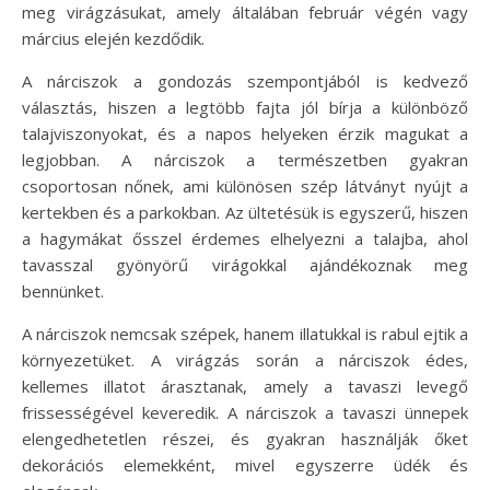
meg virágzásukat, amely általában február végén vagy
március elején kezdődik.
A nárciszok a gondozás szempontjából is kedvező
választás, hiszen a legtöbb fajta jól bírja a különböző
talajviszonyokat, és a napos helyeken érzik magukat a
legjobban. A nárciszok a természetben gyakran
csoportosan nőnek, ami különösen szép látványt nyújt a
kertekben és a parkokban. Az ültetésük is egyszerű, hiszen
a hagymákat ősszel érdemes elhelyezni a talajba, ahol
tavasszal gyönyörű virágokkal ajándékoznak meg
bennünket.
A nárciszok nemcsak szépek, hanem illatukkal is rabul ejtik a
környezetüket. A virágzás során a nárciszok édes,
kellemes illatot árasztanak, amely a tavaszi levegő
frissességével keveredik. A nárciszok a tavaszi ünnepek
elengedhetetlen részei, és gyakran használják őket
dekorációs elemekként, mivel egyszerre üdék és