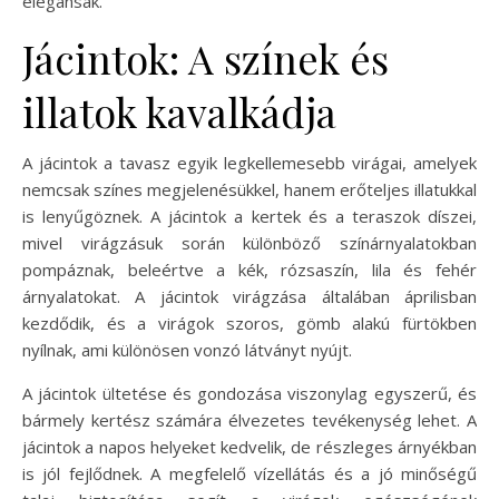
elegánsak.
Jácintok: A színek és
illatok kavalkádja
A jácintok a tavasz egyik legkellemesebb virágai, amelyek
nemcsak színes megjelenésükkel, hanem erőteljes illatukkal
is lenyűgöznek. A jácintok a kertek és a teraszok díszei,
mivel virágzásuk során különböző színárnyalatokban
pompáznak, beleértve a kék, rózsaszín, lila és fehér
árnyalatokat. A jácintok virágzása általában áprilisban
kezdődik, és a virágok szoros, gömb alakú fürtökben
nyílnak, ami különösen vonzó látványt nyújt.
A jácintok ültetése és gondozása viszonylag egyszerű, és
bármely kertész számára élvezetes tevékenység lehet. A
jácintok a napos helyeket kedvelik, de részleges árnyékban
is jól fejlődnek. A megfelelő vízellátás és a jó minőségű