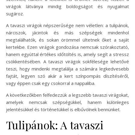
virágok látványa mindig boldogságot és nyugalmat
sugároz.
A tavaszi virágok népszerűsége nem véletlen: a tulipánok,
nárciszok, jácintok és más szépségek mindenhol
megtalálhatók, és sokan örömmel ültetnek őket a saját
kertekbe. Ezen virágok gondozása nemcsak szórakoztató,
hanem egyúttal értékes időtöltés is, amely segít a stressz
csökkentésében. A tavaszi virágok sokfélesége lehetővé
teszi, hogy mindenki megtalálja a számára legkedvesebb
fajtát, legyen szó akár a kert színpompás díszítéséről,
vagy éppen csak egy csokorral a nappaliba.
A következőkben felfedezzük a legszebb tavaszi virágokat,
amelyek nemcsak szépségükkel, hanem különleges
jelentésükkel és történetükkel is elbűvölnek bennünket.
Tulipánok: A tavaszi