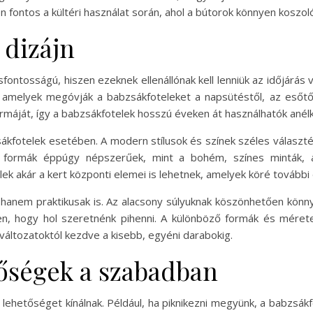
n fontos a kültéri használat során, ahol a bútorok könnyen koszol
 dizájn
sfontosságú, hiszen ezeknek ellenállónak kell lenniük az időjárá
, amelyek megóvják a babzsákfoteleket a napsütéstől, az esőtő
rmáját, így a babzsákfotelek hosszú éveken át használhatók anélk
ákfotelek esetében. A modern stílusok és színek széles választé
tult formák éppúgy népszerűek, mint a bohém, színes minták,
ek akár a kert központi elemei is lehetnek, amelyek köré további
 hanem praktikusak is. Az alacsony súlyuknak köszönhetően könn
en, hogy hol szeretnénk pihenni. A különböző formák és méret
változatoktól kezdve a kisebb, egyéni darabokig.
tőségek a szabadban
 lehetőséget kínálnak. Például, ha piknikezni megyünk, a babzsákf