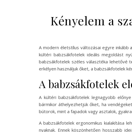
Kényelem a sza
A modern életstílus változásai egyre inkább 
kültéri babzsákfotelek ideális megoldást ny
babzsákfotelek széles választéka lehetővé t
erkélyen használjuk őket, a babzsákfotelek k
A babzsákfotelek el
A kültéri babzsákfotelek legnagyobb előny
bármikor áthelyezhetjük őket, ha vendégeket
bútorok, mint a fapadok vagy asztalok, gyak
A babzsákfotelek ergonomikus kialakítása le
nyaknak. Ennek köszönhetően hosszabb idei