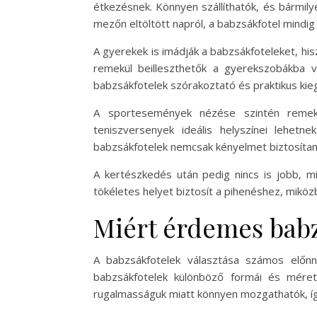
étkezésnek. Könnyen szállíthatók, és bármilye
mezőn eltöltött napról, a babzsákfotel mindig
A gyerekek is imádják a babzsákfoteleket, his
remekül beilleszthetők a gyerekszobákba va
babzsákfotelek szórakoztató és praktikus kieg
A sportesemények nézése szintén remek 
teniszversenyek ideális helyszínei lehet
babzsákfotelek nemcsak kényelmet biztosítana
A kertészkedés után pedig nincs is jobb, m
tökéletes helyet biztosít a pihenéshez, miköz
Miért érdemes babz
A babzsákfotelek választása számos előnn
babzsákfotelek különböző formái és mérete
rugalmasságuk miatt könnyen mozgathatók, íg