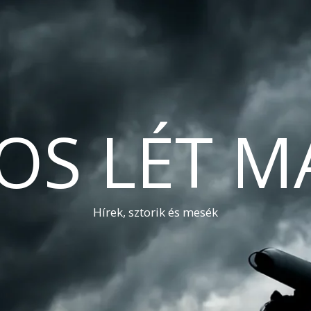
OS LÉT M
Hírek, sztorik és mesék