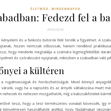
,
ÉLETMÓD
MINDENNAPOK
badban: Fedezd fel a ba
2025.07.01.
a kényelem és a funkciós bútorok felé terelik a figyelmet. A sz
újtanak, hiszen nemcsak stílusosak, hanem rendkívül praktiku
eszi, hogy mindenki megtalálja a számára legmegfelelőbb darab
ényelmet és szórakozást nyújtanak, miközben a szabadban való p
őnyei a kültéren
e a rugalmasságuk és hordozhatóságuk. Mivel könnyű anyagok
 várunk, vagy ha a napsütés és az árnyék váltakozása miatt m
ran nehezek és nehezen mozgathatók, míg a babzsákfotelek bármi
hetővé teszi, hogy a test természetes vonalait kövessék, így 
g kényelmesen használhatók anélkül, hogy fájdalmakat okoznán