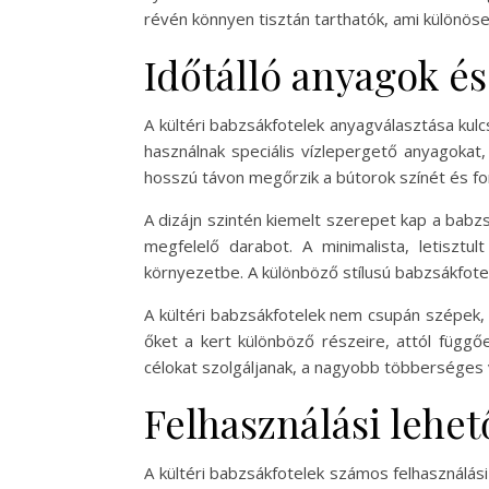
révén könnyen tisztán tarthatók, ami különöse
Időtálló anyagok és
A kültéri babzsákfotelek anyagválasztása kulc
használnak speciális vízlepergető anyagokat
hosszú távon megőrzik a bútorok színét és fo
A dizájn szintén kiemelt szerepet kap a babzs
megfelelő darabot. A minimalista, letisz
környezetbe. A különböző stílusú babzsákfotel
A kültéri babzsákfotelek nem csupán szépek,
őket a kert különböző részeire, attól függő
célokat szolgáljanak, a nagyobb többerséges 
Felhasználási lehe
A kültéri babzsákfotelek számos felhasználási