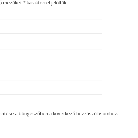
ző mezőket
*
karakterrel jelöltük
entése a böngészőben a következő hozzászólásomhoz.