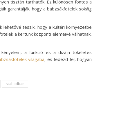
yen tisztán tarthatók. Ez különösen fontos a
iák garantálják, hogy a babzsákfotelek sokáig
ek lehetővé teszik, hogy a kültéri környezetbe
fotelek a kertünk központi elemeivé válhatnak,
kényelem, a funkció és a dizájn tökéletes
abzsákfotelek világába
, és fedezd fel, hogyan
szabadban