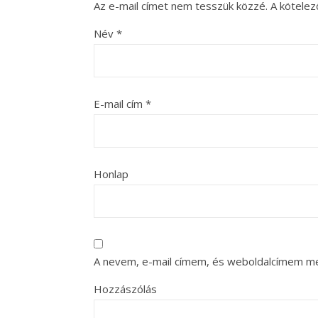
Az e-mail címet nem tesszük közzé.
A kötele
Név
*
E-mail cím
*
Honlap
A nevem, e-mail címem, és weboldalcímem m
Hozzászólás