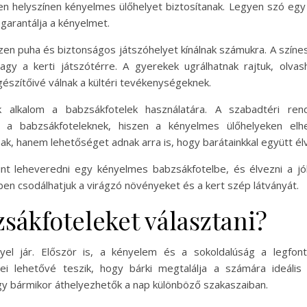
n helyszínen kényelmes ülőhelyet biztosítanak. Legyen szó egy t
 garantálja a kényelmet.
zen puha és biztonságos játszóhelyet kínálnak számukra. A színe
gy a kerti játszótérre. A gyerekek ugrálhatnak rajtuk, olvash
észítőivé válnak a kültéri tevékenységeknek.
alkalom a babzsákfotelek használatára. A szabadtéri rend
nek a babzsákfoteleknek, hiszen a kényelmes ülőhelyeken el
k, hanem lehetőséget adnak arra is, hogy barátainkkal együtt élv
int leheveredni egy kényelmes babzsákfotelbe, és élvezni a j
ben csodálhatjuk a virágzó növényeket és a kert szép látványát.
sákfoteleket választani?
yel jár. Először is, a kényelem és a sokoldalúság a legfont
i lehetővé teszik, hogy bárki megtalálja a számára ideális
y bármikor áthelyezhetők a nap különböző szakaszaiban.