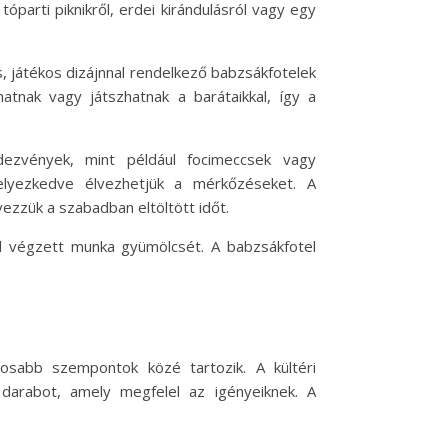
óparti piknikről, erdei kirándulásról vagy egy
s, játékos dizájnnal rendelkező babzsákfotelek
atnak vagy játszhatnak a barátaikkal, így a
ezvények, mint például focimeccsek vagy
helyezkedve élvezhetjük a mérkőzéseket. A
ezzük a szabadban eltöltött időt.
ól végzett munka gyümölcsét. A babzsákfotel
osabb szempontok közé tartozik. A kültéri
 darabot, amely megfelel az igényeiknek. A