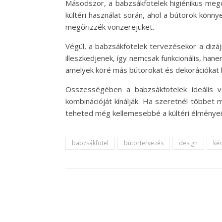
Másodszor, a babzsákfotelek higiénikus mego
kültéri használat során, ahol a bútorok könn
megőrizzék vonzerejüket.
Végül, a babzsákfotelek tervezésekor a dizájn
illeszkedjenek, így nemcsak funkcionális, han
amelyek köré más bútorokat és dekorációkat 
Összességében a babzsákfotelek ideális v
kombinációját kínálják. Ha szeretnél többet 
teheted még kellemesebbé a kültéri élményei
babzsákfotel
bútortervezés
design
ké