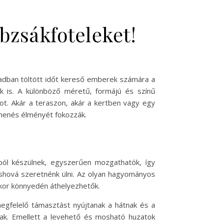
bzsákfoteleket!
abadban töltött időt kereső emberek számára a
sak is. A különböző méretű, formájú és színű
ot. Akár a teraszon, akár a kertben vagy egy
ihenés élményét fokozzák.
ból készülnek, egyszerűen mozgathatók, így
áshová szeretnénk ülni. Az olyan hagyományos
kor könnyedén áthelyezhetők.
megfelelő támasztást nyújtanak a hátnak és a
ak. Emellett a levehető és mosható huzatok