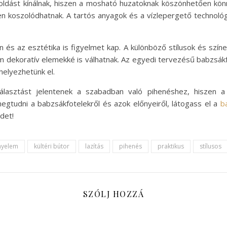
ldást kínálnak, hiszen a mosható huzatoknak köszönhetően könn
yen koszolódhatnak. A tartós anyagok és a vízlepergető technológ
 és az esztétika is figyelmet kap. A különböző stílusok és szín
em dekoratív elemekké is válhatnak. Az egyedi tervezésű babzsák
helyezhetünk el.
álasztást jelentenek a szabadban való pihenéshez, hiszen a 
megtudni a babzsákfotelekről és azok előnyeiről, látogass el a
b
det!
nyelem
kültéri bútor
lazítás
pihenés
praktikus
stílusos
SZÓLJ HOZZÁ