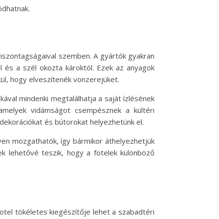
ódhatnak.
s viszontagságaival szemben. A gyártók gyakran
l és a szél okozta károktól. Ezek az anyagok
ül, hogy elveszítenék vonzerejüket.
kával mindenki megtalálhatja a saját ízlésének
 amelyek vidámságot csempésznek a kültéri
 dekorációkat és bútorokat helyezhetünk el.
yen mozgathatók, így bármikor áthelyezhetjük
ek lehetővé teszik, hogy a fotelek különböző
otel tökéletes kiegészítője lehet a szabadtéri