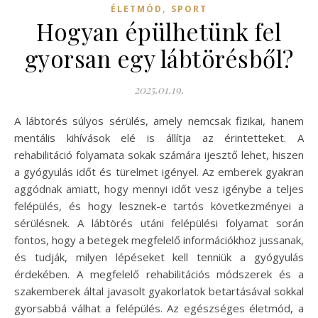
,
ÉLETMÓD
SPORT
Hogyan épülhetünk fel
gyorsan egy lábtörésből?
2025.01.19.
A lábtörés súlyos sérülés, amely nemcsak fizikai, hanem
mentális kihívások elé is állítja az érintetteket. A
rehabilitáció folyamata sokak számára ijesztő lehet, hiszen
a gyógyulás időt és türelmet igényel. Az emberek gyakran
aggódnak amiatt, hogy mennyi időt vesz igénybe a teljes
felépülés, és hogy lesznek-e tartós következményei a
sérülésnek. A lábtörés utáni felépülési folyamat során
fontos, hogy a betegek megfelelő információkhoz jussanak,
és tudják, milyen lépéseket kell tenniük a gyógyulás
érdekében. A megfelelő rehabilitációs módszerek és a
szakemberek által javasolt gyakorlatok betartásával sokkal
gyorsabbá válhat a felépülés. Az egészséges életmód, a