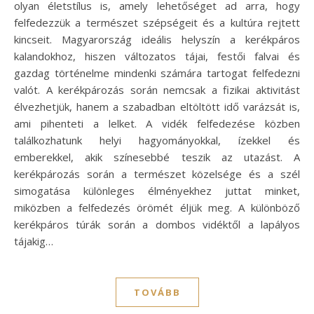
olyan életstílus is, amely lehetőséget ad arra, hogy
felfedezzük a természet szépségeit és a kultúra rejtett
kincseit. Magyarország ideális helyszín a kerékpáros
kalandokhoz, hiszen változatos tájai, festői falvai és
gazdag történelme mindenki számára tartogat felfedezni
valót. A kerékpározás során nemcsak a fizikai aktivitást
élvezhetjük, hanem a szabadban eltöltött idő varázsát is,
ami pihenteti a lelket. A vidék felfedezése közben
találkozhatunk helyi hagyományokkal, ízekkel és
emberekkel, akik színesebbé teszik az utazást. A
kerékpározás során a természet közelsége és a szél
simogatása különleges élményekhez juttat minket,
miközben a felfedezés örömét éljük meg. A különböző
kerékpáros túrák során a dombos vidéktől a lapályos
tájakig…
TOVÁBB