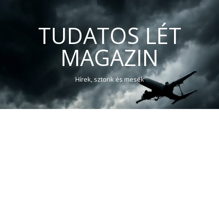
TUDATOS LÉT
MAGAZIN
Hírek, sztorik és mesék