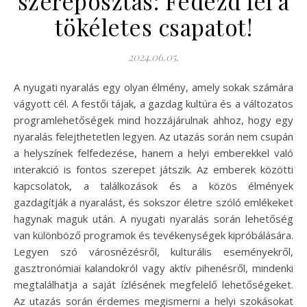
szereposztás: Fedezd fel a
tökéletes csapatot!
2024.06.05.
A nyugati nyaralás egy olyan élmény, amely sokak számára
vágyott cél. A festői tájak, a gazdag kultúra és a változatos
programlehetőségek mind hozzájárulnak ahhoz, hogy egy
nyaralás felejthetetlen legyen. Az utazás során nem csupán
a helyszínek felfedezése, hanem a helyi emberekkel való
interakció is fontos szerepet játszik. Az emberek közötti
kapcsolatok, a találkozások és a közös élmények
gazdagítják a nyaralást, és sokszor életre szóló emlékeket
hagynak maguk után. A nyugati nyaralás során lehetőség
van különböző programok és tevékenységek kipróbálására.
Legyen szó városnézésről, kulturális eseményekről,
gasztronómiai kalandokról vagy aktív pihenésről, mindenki
megtalálhatja a saját ízlésének megfelelő lehetőségeket.
Az utazás során érdemes megismerni a helyi szokásokat