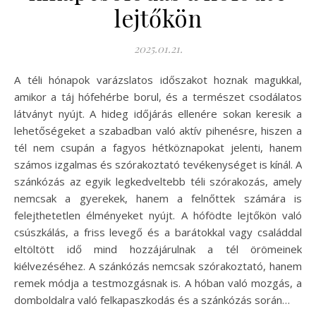
lejtőkön
2025.01.21.
A téli hónapok varázslatos időszakot hoznak magukkal,
amikor a táj hófehérbe borul, és a természet csodálatos
látványt nyújt. A hideg időjárás ellenére sokan keresik a
lehetőségeket a szabadban való aktív pihenésre, hiszen a
tél nem csupán a fagyos hétköznapokat jelenti, hanem
számos izgalmas és szórakoztató tevékenységet is kínál. A
szánkózás az egyik legkedveltebb téli szórakozás, amely
nemcsak a gyerekek, hanem a felnőttek számára is
felejthetetlen élményeket nyújt. A hófödte lejtőkön való
csúszkálás, a friss levegő és a barátokkal vagy családdal
eltöltött idő mind hozzájárulnak a tél örömeinek
kiélvezéséhez. A szánkózás nemcsak szórakoztató, hanem
remek módja a testmozgásnak is. A hóban való mozgás, a
domboldalra való felkapaszkodás és a szánkózás során…