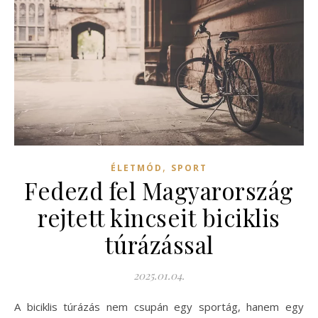
,
ÉLETMÓD
SPORT
Fedezd fel Magyarország
rejtett kincseit biciklis
túrázással
2025.01.04.
A biciklis túrázás nem csupán egy sportág, hanem egy