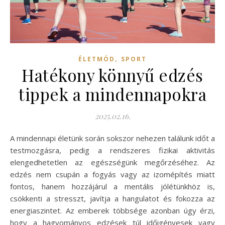
,
ÉLETMÓD
SPORT
Hatékony könnyű edzés
tippek a mindennapokra
2025.02.16.
A mindennapi életünk során sokszor nehezen találunk időt a
testmozgásra, pedig a rendszeres fizikai aktivitás
elengedhetetlen az egészségünk megőrzéséhez. Az
edzés nem csupán a fogyás vagy az izomépítés miatt
fontos, hanem hozzájárul a mentális jólétünkhöz is,
csökkenti a stresszt, javítja a hangulatot és fokozza az
energiaszintet. Az emberek többsége azonban úgy érzi,
hogy a hagyományos edzések túl időigényesek vagy