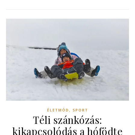
,
ÉLETMÓD
SPORT
Téli szánkózás:
kikapcsolódás a hófödte