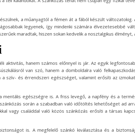
k a téli kalandokat. A szánkózás tehát nem csupán egy fizikai t
szülnek, a műanyagtól a fémen át a fából készült változatokig. A
gosabbak legyenek, így mindenki számára élvezetesebbé vált 
szerűek maradtak, hiszen sokan kedvelik a nosztalgikus élményt, 
i
i aktivitás, hanem számos előnnyel is jár. Az egyik legfontosa
úszkálásról van szó, hanem a domboldalra való felkapaszkodás is
ja a szív- és érrendszeri egészséget, valamint erősíti az izmok
a mentális egészségre is. A friss levegő, a napfény és a term
 szánkózás során a szabadban való időtöltés lehetőséget ad arra
kal vagy családdal való közös szánkózás erősíti a társas kapcso
iztonságot is. A megfelelő szánkó kiválasztása és a biztonság