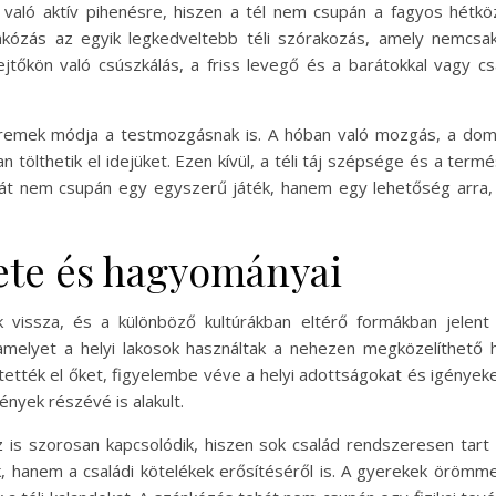
való aktív pihenésre, hiszen a tél nem csupán a fagyos hétk
ánkózás az egyik legkedveltebb téli szórakozás, amely nemcsa
ejtőkön való csúszkálás, a friss levegő és a barátokkal vagy csa
emek módja a testmozgásnak is. A hóban való mozgás, a domb
n tölthetik el idejüket. Ezen kívül, a téli táj szépsége és a ter
tehát nem csupán egy egyszerű játék, hanem egy lehetőség arra,
ete és hagyományai
 vissza, és a különböző kultúrákban eltérő formákban jelent
amelyet a helyi lakosok használtak a nehezen megközelíthető 
tették el őket, figyelembe véve a helyi adottságokat és igények
nyek részévé is alakult.
s szorosan kapcsolódik, hiszen sok család rendszeresen tart 
hanem a családi kötelékek erősítéséről is. A gyerekek örömme