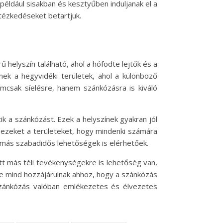
például sisakban és kesztyűben induljanak el a
tézkedéseket betartjuk.
elyszín található, ahol a hófödte lejtők és a
nek a hegyvidéki területek, ahol a különböző
mcsak síelésre, hanem szánkózásra is kiváló
ik a szánkózást. Ezek a helyszínek gyakran jól
 ezeket a területeket, hogy mindenki számára
s más szabadidős lehetőségek is elérhetőek.
tt más téli tevékenységekre is lehetőség van,
ége mind hozzájárulnak ahhoz, hogy a szánkózás
i szánkózás valóban emlékezetes és élvezetes