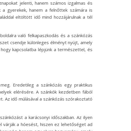
öznapokat jelenti, hanem számos izgalmas és
k a gyerekek, hanem a felnőttek számára is
láddal eltöltött idő mind hozzájárulnak a tél
oldalra való felkapaszkodás és a szánkózás
mészet csendje különleges élményt nyújt, amely
 hogy kapcsolatba lépjünk a természettel, és
 meg. Eredetileg a szánkózás egy praktikus
helyek elérésére. A szánkók kezdetben fából
et. Az idő múlásával a szánkózás szórakoztató
szánkózást a karácsonyi időszakban. Az ilyen
l várják a hóesést, hiszen ez lehetőséget ad