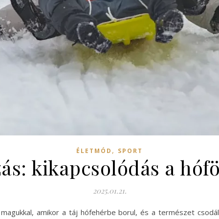
,
ÉLETMÓD
SPORT
zás: kikapcsolódás a hófö
2025.01.21.
magukkal, amikor a táj hófehérbe borul, és a természet csodála