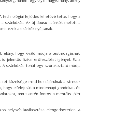
evékenység, hanem egy olyan hagyomány, amely
 technológiai fejlődés lehetővé tette, hogy a
a szánkózás. Az új típusú szánkók mellett a
amit ezek a szánkók nyújtanak.
bb előny, hogy kiváló módja a testmozgásnak.
 jelentős fizikai erőfeszítést igényel. Ez a
at. A szánkózás tehát egy szórakoztató módja
észet közelsége mind hozzájárulnak a stressz
, hogy elfelejtsük a mindennapi gondokat, és
latokot, ami szintén fontos a mentális jólét
os helyszín kiválasztása elengedhetetlen. A