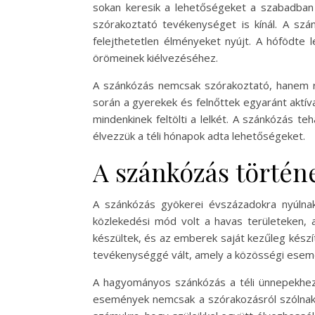
sokan keresik a lehetőségeket a szabadban 
szórakoztató tevékenységet is kínál. A sz
felejthetetlen élményeket nyújt. A hófödte l
örömeinek kiélvezéséhez.
A szánkózás nemcsak szórakoztató, hanem r
során a gyerekek és felnőttek egyaránt aktíva
mindenkinek feltölti a lelkét. A szánkózás 
élvezzük a téli hónapok adta lehetőségeket.
A szánkózás történ
A szánkózás gyökerei évszázadokra nyúlnak
közlekedési mód volt a havas területeken, 
készültek, és az emberek saját kezűleg készí
tevékenységgé vált, amely a közösségi esemé
A hagyományos szánkózás a téli ünnepekhez i
események nemcsak a szórakozásról szólnak, 