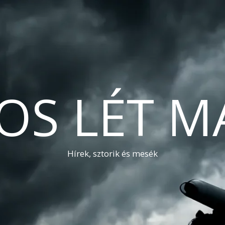
OS LÉT M
Hírek, sztorik és mesék