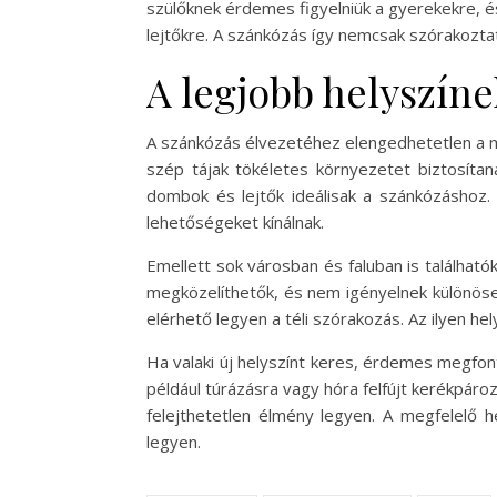
szülőknek érdemes figyelniük a gyerekekre, és
lejtőkre. A szánkózás így nemcsak szórakozta
A legjobb helyszín
A szánkózás élvezetéhez elengedhetetlen a me
szép tájak tökéletes környezetet biztosítan
dombok és lejtők ideálisak a szánkózáshoz.
lehetőségeket kínálnak.
Emellett sok városban és faluban is található
megközelíthetők, és nem igényelnek különöse
elérhető legyen a téli szórakozás. Az ilyen h
Ha valaki új helyszínt keres, érdemes megfon
például túrázásra vagy hóra felfújt kerékpáro
felejthetetlen élmény legyen. A megfelelő h
legyen.