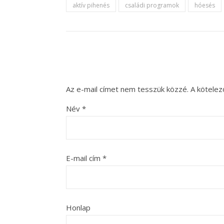
aktív pihenés
családi programok
hóesés
Az e-mail címet nem tesszük közzé.
A kötele
Név
*
E-mail cím
*
Honlap