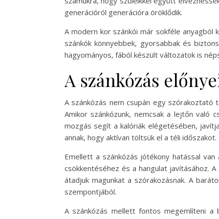
számukra, hogy szüleikkel együtt élvezhessé
generációról generációra öröklődik.
A modern kor szánkói már sokféle anyagból ké
szánkók könnyebbek, gyorsabbak és biztonsá
hagyományos, fából készült változatok is nép
A szánkózás előnye
A szánkózás nem csupán egy szórakoztató tél
Amikor szánkózunk, nemcsak a lejtőn való cs
mozgás segít a kalóriák elégetésében, javít
annak, hogy aktívan töltsük el a téli időszakot.
Emellett a szánkózás jótékony hatással van 
csökkentéséhez és a hangulat javításához. A
átadjuk magunkat a szórakozásnak. A barátok
szempontjából.
A szánkózás mellett fontos megemlíteni a b