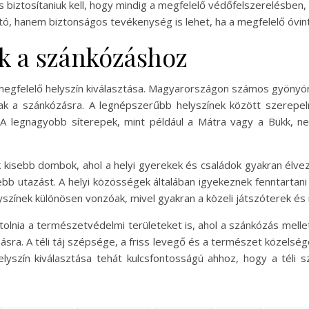
 biztosítaniuk kell, hogy mindig a megfelelő védőfelszerelésben, 
tó, hanem biztonságos tevékenység is lehet, ha a megfelelő óvin
ek a szánkózáshoz
gfelelő helyszín kiválasztása. Magyarországon számos gyönyörű h
ak a szánkózásra. A legnépszerűbb helyszínek között szerepel
 A legnagyobb síterepek, mint például a Mátra vagy a Bükk, ne
k kisebb dombok, ahol a helyi gyerekek és családok gyakran élvez
bb utazást. A helyi közösségek általában igyekeznek fenntartani
elyszínek különösen vonzóak, mivel gyakran a közeli játszóterek é
tolnia a természetvédelmi területeket is, ahol a szánkózás melle
zásra. A téli táj szépsége, a friss levegő és a természet közels
elyszín kiválasztása tehát kulcsfontosságú ahhoz, hogy a tél