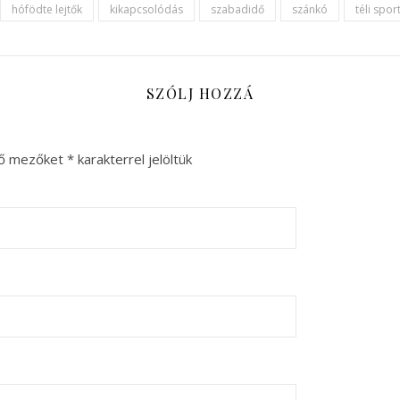
hófödte lejtők
kikapcsolódás
szabadidő
szánkó
téli spor
SZÓLJ HOZZÁ
ző mezőket
*
karakterrel jelöltük