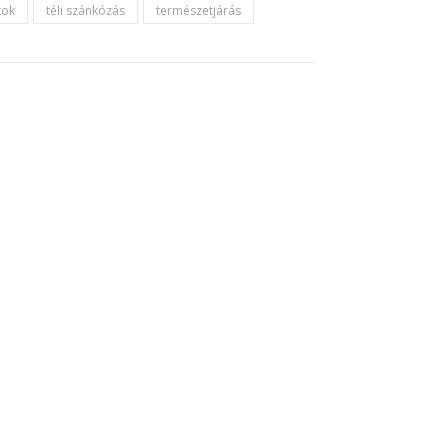
tok
téli szánkózás
természetjárás