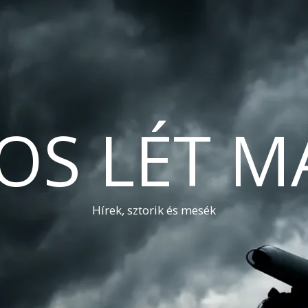
OS LÉT M
Hírek, sztorik és mesék