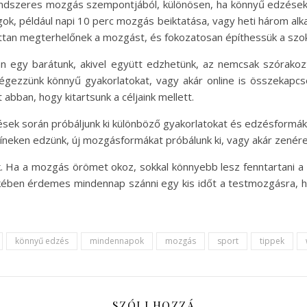
endszeres mozgás szempontjából, különösen, ha könnyű edzésekrő
gok, például napi 10 perc mozgás beiktatása, vagy heti három al
ottan megterhelőnek a mozgást, és fokozatosan építhessük a szok
n egy barátunk, akivel együtt edzhetünk, az nemcsak szórakoz
égezzünk könnyű gyakorlatokat, vagy akár online is összekap
 abban, hogy kitartsunk a céljaink mellett.
ések során próbáljunk ki különböző gyakorlatokat és edzésformáka
íneken edzünk, új mozgásformákat próbálunk ki, vagy akár zenére
nk. Ha a mozgás örömet okoz, sokkal könnyebb lesz fenntartani a
ben érdemes mindennap szánni egy kis időt a testmozgásra, hi
könnyű edzés
mindennapok
mozgás
sport
tippek
SZÓLJ HOZZÁ