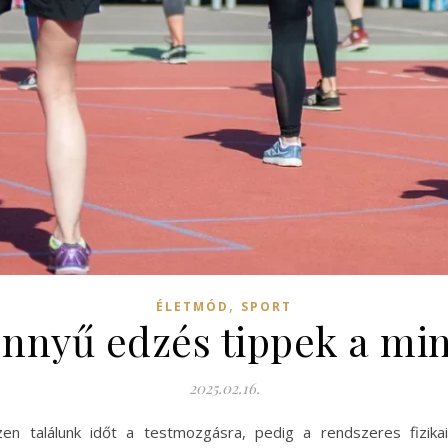
,
ÉLETMÓD
SPORT
nnyű edzés tippek a m
2025.02.16.
en találunk időt a testmozgásra, pedig a rendszeres fizikai