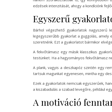
edzések intenzitását, ahogy a kondíciónk fejlőd
Egyszerű gyakorlat
Bárhol végezhető gyakorlatok nagyszerű le
legegyszerűbb gyakorlat a guggolás, amely erő
szeretnénk. Ezt a gyakorlatot bármikor elvége
A fekvőtámasz egy másik klasszikus gyakorla
testünket. Ha a hagyományos fekvőtámasz nehé
A plank, vagyis a deszkapóz szintén egy rem
tartsuk magunkat egyenesen, mintha egy deszká
Ezek a gyakorlatok nemcsak egyszerűek, hane
a kiszabadulás a szabad levegőre, például egy
A motiváció fennta