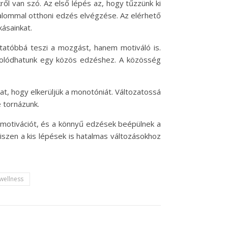
l van szó. Az első lépés az, hogy tűzzünk ki
kalommal otthoni edzés elvégzése. Az elérhető
ásainkat.
tatóbbá teszi a mozgást, hanem motiváló is.
csolódhatunk egy közös edzéshez. A közösség
t, hogy elkerüljük a monotóniát. Változatossá
 tornázunk.
 motivációt, és a könnyű edzések beépülnek a
szen a kis lépések is hatalmas változásokhoz
wellness