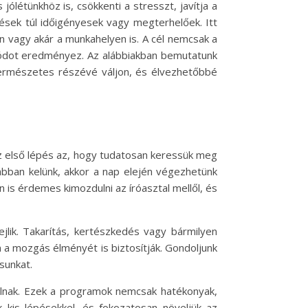
létünkhöz is, csökkenti a stresszt, javítja a
sek túl időigényesek vagy megterhelőek. Itt
 vagy akár a munkahelyen is. A cél nemcsak a
módot eredményez. Az alábbiakban bemutatunk
ermészetes részévé váljon, és élvezhetőbbé
Az első lépés az, hogy tudatosan keressük meg
ábban kelünk, akkor a nap elején végezhetünk
 is érdemes kimozdulni az íróasztal mellől, és
lik. Takarítás, kertészkedés vagy bármilyen
 a mozgás élményét is biztosítják. Gondoljunk
ásunkat.
álnak. Ezek a programok nemcsak hatékonyak,
 kis lépésekkel, és fokozatosan növeljük az