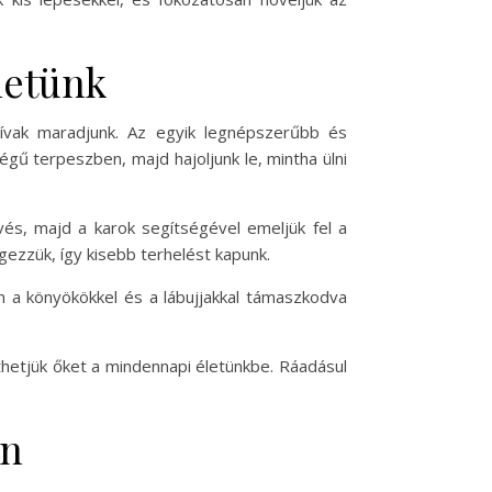
hetünk
tívak maradjunk. Az egyik legnépszerűbb és
égű terpeszben, majd hajoljunk le, mintha ülni
vés, majd a karok segítségével emeljük fel a
ezzük, így kisebb terhelést kapunk.
n a könyökökkel és a lábujjakkal támaszkodva
hetjük őket a mindennapi életünkbe. Ráadásul
án