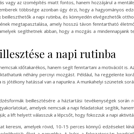
agy az izomépítés miatt fontos, hanem hozzájárul a mentális jó
z emberek többsége azonban úgy érzi, hogy a hagyományos edzé
beilleszthetők a napi rutinba, és könnyedén elvégezhetők otthon
römének megtapasztalása, amely hosszú távon fenntartható élet
amelyek segíthetnek abban, hogy a mozgás a mindennapjaink t
llesztése a napi rutinba
 nemcsak időtakarékos, hanem segít fenntartani a motivációt is. 
eiktathatunk néhány percnyi mozgást. Például, ha reggelente kor
 is jótékony hatással van a napunkra. A munkahelyi szünetek során
ésformák beillesztésére a háztartási tevékenységek során rej
gyakorlatokat, amelyek nemcsak a napi feladatokat segítik, hanem
k; a lift helyett válasszuk a lépcsőt, hogy fokozzuk a napi aktivit
at keresni, amelyek rövid, 10-15 perces könnyű edzéseket kín
építhetjük őket a napunkba. A kulcs a fokozatosság: kezdjünk