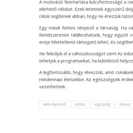
A motiváció fenntartása kulcsfontosságú a r
elérhető célokat. Ezek lehetnek egyszerű dol
célok segítenek abban, hogy ne érezzük túlz
Egy másik fontos tényező a társaság. Ha va
Rendszeresen találkozhatunk, hogy együtt v
ereje hihetetlenül támogató lehet, és segíthet
Ne feledjük el a változatosságot sem! Az edz
tehetjük a programunkat, ha különböző helysz
A legfontosabb, hogy élvezzük, amit csinálu
mindennapi életünkbe. Az egészségünk érdeké
vezethetnek.
aktív életmód
edzés
egészség
fitnesz