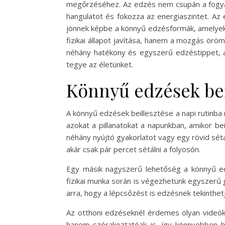
megőrzéséhez. Az edzés nem csupán a fogyás v
hangulatot és fokozza az energiaszintet. A
jönnek képbe a könnyű edzésformák, amelyek 
fizikai állapot javítása, hanem a mozgás ö
néhány hatékony és egyszerű edzéstippet, 
tegye az életünket.
Könnyű edzések bei
A könnyű edzések beillesztése a napi rutinba
azokat a pillanatokat a napunkban, amikor b
néhány nyújtó gyakorlatot vagy egy rövid séta
akár csak pár percet sétálni a folyosón.
Egy másik nagyszerű lehetőség a könnyű edz
fizikai munka során is végezhetünk egyszerű 
arra, hogy a lépcsőzést is edzésnek tekinthetjü
Az otthoni edzéseknél érdemes olyan videók
hanem szórakoztatóak is, így könnyebben be