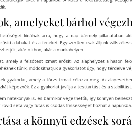
ik.
ok, amelyeket bárhol végez
hetőséget kínálnak arra, hogy a nap bármely pillanatában ak
síti a lábakat és a feneket. Egyszerűen csak álljunk vállszéless
zhetjük, akár otthon, akár a munkahelyen.
t, amely a felsőtest izmait erősíti. Az alaphelyzet a hason fek
znek tűnik, módosíthatjuk a gyakorlatot úgy, hogy térdelve vég
ek gyakorlat, amely a törzs izmait célozza meg. Az alapesetbe
t képeznék. Ez a gyakorlat javítja a testtartást és a stabilitást.
m hatékonyak is, és bármikor végezhetők, így könnyen beilleszt
 rövid séta vagy futás is csodás frissességet hozhat a napunkba.
rtása a könnyű edzések sor