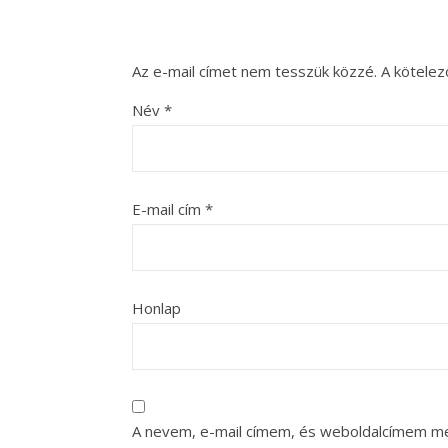
Az e-mail címet nem tesszük közzé.
A kötele
Név
*
E-mail cím
*
Honlap
A nevem, e-mail címem, és weboldalcímem m