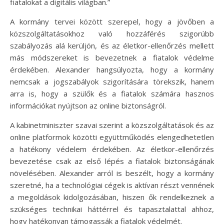
fiatalokat a digitális világban.”
A kormány tervei között szerepel, hogy a jövőben a
közszolgáltatásokhoz való hozzáférés szigorúbb
szabályozás alá kerüljön, és az életkor-ellenőrzés mellett
más módszereket is bevezetnek a fiatalok védelme
érdekében. Alexander hangsúlyozta, hogy a kormány
nemcsak a jogszabályok szigorítására törekszik, hanem
arra is, hogy a szülők és a fiatalok számára hasznos
információkat nyújtson az online biztonságról.
A kabinetminiszter szavai szerint a közszolgáltatások és az
online platformok közötti együttműködés elengedhetetlen
a hatékony védelem érdekében. Az életkor-ellenőrzés
bevezetése csak az első lépés a fiatalok biztonságának
növelésében. Alexander arról is beszélt, hogy a kormány
szeretné, ha a technológiai cégek is aktívan részt vennének
a megoldások kidolgozásában, hiszen ők rendelkeznek a
szükséges technikai háttérrel és tapasztalattal ahhoz,
hogy hatékonyan támogassák a fiatalok védelmét.