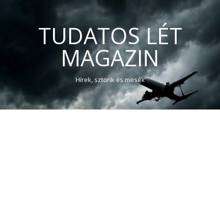
TUDATOS LÉT
MAGAZIN
Hírek, sztorik és mesék