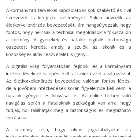
A kormányzati tervekkel kapcsolatban sok szakértő és civil
szervezet is kifejezte véleményét. Sokan üdvözlik az
életkor-ellenőrzés bevezetését, ám hangsúlyozzák, hogy
fontos, hogy ne csak a technikai megoldásokra fókuszáljon
a kormány. A gyerekek és fiatalok digitális biztonsága
összetett kérdés, amely a szülők, az iskolák és a
közösségek aktív részvételét is igényli.
A digitális világ folyamatosan fejlődik, és a kormányzati
intézkedéseknek is lépést kell tartaniuk ezzel a változással.
Az életkor-ellenőrzés bevezetése valóban fontos lépés,
de a jövőbeni intézkedések során figyelembe kell venni a
fiatalok igényeit és kihívásait is. Az online térben való
navigálás során a fiataloknak szükségük van arra, hogy
tudják, hol találhatják meg a biztonságos és megbízható
forrásokat.
A kormány célja, hogy olyan jogszabályokat és
intézkedéseket dolgozzon ki, amelyek nemcsak a technikai