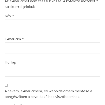
Az e-mail címet nem tesszük közzé.
A kötelező mezőket
*
karakterrel jelöltük
Név
*
E-mail cím
*
Honlap
A nevem, e-mail címem, és weboldalcímem mentése a
böngészőben a következő hozzászólásomhoz.