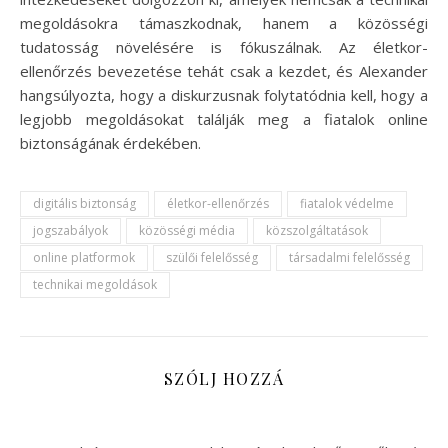
megoldásokra támaszkodnak, hanem a közösségi
tudatosság növelésére is fókuszálnak. Az életkor-
ellenőrzés bevezetése tehát csak a kezdet, és Alexander
hangsúlyozta, hogy a diskurzusnak folytatódnia kell, hogy a
legjobb megoldásokat találják meg a fiatalok online
biztonságának érdekében.
digitális biztonság
életkor-ellenőrzés
fiatalok védelme
jogszabályok
közösségi média
közszolgáltatások
online platformok
szülői felelősség
társadalmi felelősség
technikai megoldások
SZÓLJ HOZZÁ