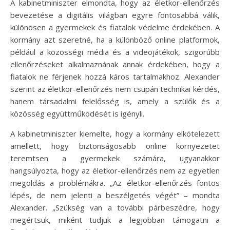
A kabinetminiszter elmondta, hogy az életkor-ellenőrzés
bevezetése a digitális világban egyre fontosabbá válik,
különösen a gyermekek és fiatalok védelme érdekében. A
kormány azt szeretné, ha a különböző online platformok,
például a közösségi média és a videojátékok, szigorúbb
ellenőrzéseket alkalmaznának annak érdekében, hogy a
fiatalok ne férjenek hozzá káros tartalmakhoz. Alexander
szerint az életkor-ellenőrzés nem csupán technikai kérdés,
hanem társadalmi felelősség is, amely a szülők és a
közösség együttműködését is igényli.
A kabinetminiszter kiemelte, hogy a kormány elkötelezett
amellett, hogy biztonságosabb online környezetet
teremtsen a gyermekek számára, ugyanakkor
hangsúlyozta, hogy az életkor-ellenőrzés nem az egyetlen
megoldás a problémákra. „Az életkor-ellenőrzés fontos
lépés, de nem jelenti a beszélgetés végét” – mondta
Alexander. „Szükség van a további párbeszédre, hogy
megértsük, miként tudjuk a legjobban támogatni a