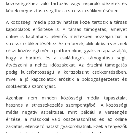
közösségekhez való tartozás vagy inspiráló idézetek és
képek megosztása segíthet a stressz csökkentésében.
A közösségi média pozitív hatásai közé tartozik a társas
kapcsolatok erősítése is. A társas támogatás, amelyet
online is kaphatunk, jelentős mértékben hozzájárulhat a
stressz csökkentéséhez. Az emberek, akik aktívan vesznek
részt közösségi média platformokon, gyakran tapasztalják,
hogy a barátok és a családtagok támogatása segít
átvészelni a nehéz időszakokat. Az érzelmi támogatás
pedig kulcsfontosságú a kortizolszint csökkentésében,
mivel a jó kapcsolatok erősítik a boldogságérzetet és
csökkentik a szorongást.
Azonban nem minden közösségi média tapasztalat
hasznos a stresszkezelés szempontjából. A közösségi
média negatív aspektusai, mint például a versengés
érzése, a másokkal való összehasonlítás és az online
zaklatás, ellenkező hatást gyakorolhatnak. Ezek a tényezők