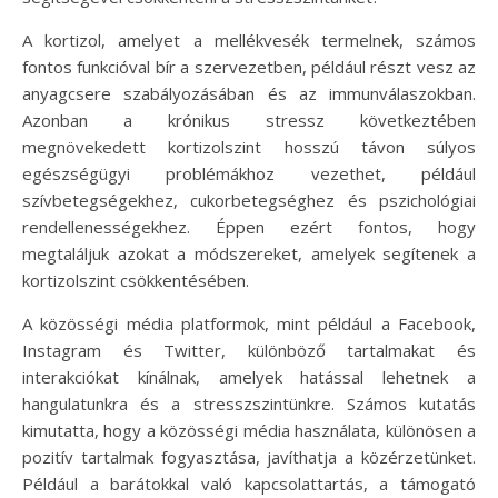
A kortizol, amelyet a mellékvesék termelnek, számos
fontos funkcióval bír a szervezetben, például részt vesz az
anyagcsere szabályozásában és az immunválaszokban.
Azonban a krónikus stressz következtében
megnövekedett kortizolszint hosszú távon súlyos
egészségügyi problémákhoz vezethet, például
szívbetegségekhez, cukorbetegséghez és pszichológiai
rendellenességekhez. Éppen ezért fontos, hogy
megtaláljuk azokat a módszereket, amelyek segítenek a
kortizolszint csökkentésében.
A közösségi média platformok, mint például a Facebook,
Instagram és Twitter, különböző tartalmakat és
interakciókat kínálnak, amelyek hatással lehetnek a
hangulatunkra és a stresszszintünkre. Számos kutatás
kimutatta, hogy a közösségi média használata, különösen a
pozitív tartalmak fogyasztása, javíthatja a közérzetünket.
Például a barátokkal való kapcsolattartás, a támogató