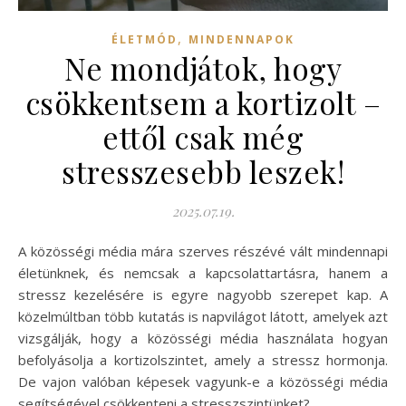
,
ÉLETMÓD
MINDENNAPOK
Ne mondjátok, hogy
csökkentsem a kortizolt –
ettől csak még
stresszesebb leszek!
2025.07.19.
A közösségi média mára szerves részévé vált mindennapi
életünknek, és nemcsak a kapcsolattartásra, hanem a
stressz kezelésére is egyre nagyobb szerepet kap. A
közelmúltban több kutatás is napvilágot látott, amelyek azt
vizsgálják, hogy a közösségi média használata hogyan
befolyásolja a kortizolszintet, amely a stressz hormonja.
De vajon valóban képesek vagyunk-e a közösségi média
segítségével csökkenteni a stresszszintünket?