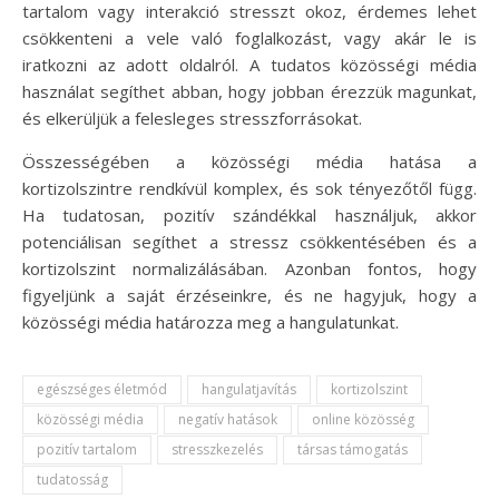
tartalom vagy interakció stresszt okoz, érdemes lehet
csökkenteni a vele való foglalkozást, vagy akár le is
iratkozni az adott oldalról. A tudatos közösségi média
használat segíthet abban, hogy jobban érezzük magunkat,
és elkerüljük a felesleges stresszforrásokat.
Összességében a közösségi média hatása a
kortizolszintre rendkívül komplex, és sok tényezőtől függ.
Ha tudatosan, pozitív szándékkal használjuk, akkor
potenciálisan segíthet a stressz csökkentésében és a
kortizolszint normalizálásában. Azonban fontos, hogy
figyeljünk a saját érzéseinkre, és ne hagyjuk, hogy a
közösségi média határozza meg a hangulatunkat.
egészséges életmód
hangulatjavítás
kortizolszint
közösségi média
negatív hatások
online közösség
pozitív tartalom
stresszkezelés
társas támogatás
tudatosság