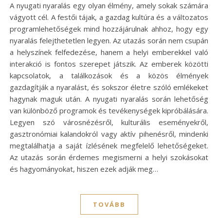
A nyugati nyaralás egy olyan élmény, amely sokak számára
vágyott cél. A festői tájak, a gazdag kultúra és a változatos
programlehetőségek mind hozzájárulnak ahhoz, hogy egy
nyaralás felejthetetlen legyen. Az utazás során nem csupán
a helyszínek felfedezése, hanem a helyi emberekkel való
interakció is fontos szerepet játszik. Az emberek közötti
kapcsolatok, a találkozások és a közös élmények
gazdagítják a nyaralást, és sokszor életre szóló emlékeket
hagynak maguk után. A nyugati nyaralás során lehetőség
van különböző programok és tevékenységek kipróbálására.
Legyen szó városnézésről, kulturális eseményekről,
gasztronómiai kalandokról vagy aktív pihenésről, mindenki
megtalálhatja a saját ízlésének megfelelő lehetőségeket.
Az utazás során érdemes megismerni a helyi szokásokat
és hagyományokat, hiszen ezek adják meg…
TOVÁBB