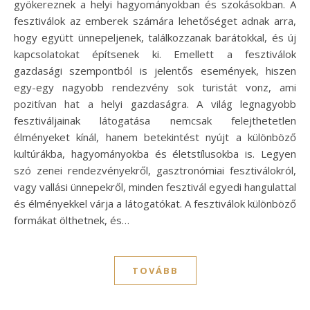
gyökereznek a helyi hagyományokban és szokásokban. A
fesztiválok az emberek számára lehetőséget adnak arra,
hogy együtt ünnepeljenek, találkozzanak barátokkal, és új
kapcsolatokat építsenek ki. Emellett a fesztiválok
gazdasági szempontból is jelentős események, hiszen
egy-egy nagyobb rendezvény sok turistát vonz, ami
pozitívan hat a helyi gazdaságra. A világ legnagyobb
fesztiváljainak látogatása nemcsak felejthetetlen
élményeket kínál, hanem betekintést nyújt a különböző
kultúrákba, hagyományokba és életstílusokba is. Legyen
szó zenei rendezvényekről, gasztronómiai fesztiválokról,
vagy vallási ünnepekről, minden fesztivál egyedi hangulattal
és élményekkel várja a látogatókat. A fesztiválok különböző
formákat ölthetnek, és…
TOVÁBB