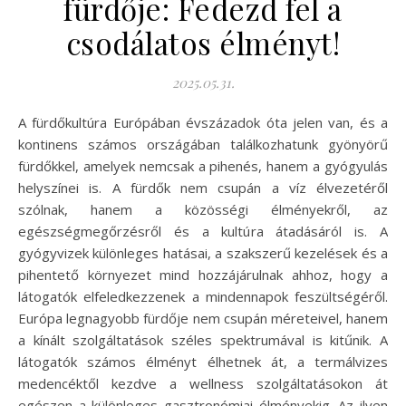
fürdője: Fedezd fel a
csodálatos élményt!
2025.05.31.
A fürdőkultúra Európában évszázadok óta jelen van, és a
kontinens számos országában találkozhatunk gyönyörű
fürdőkkel, amelyek nemcsak a pihenés, hanem a gyógyulás
helyszínei is. A fürdők nem csupán a víz élvezetéről
szólnak, hanem a közösségi élményekről, az
egészségmegőrzésről és a kultúra átadásáról is. A
gyógyvizek különleges hatásai, a szakszerű kezelések és a
pihentető környezet mind hozzájárulnak ahhoz, hogy a
látogatók elfeledkezzenek a mindennapok feszültségéről.
Európa legnagyobb fürdője nem csupán méreteivel, hanem
a kínált szolgáltatások széles spektrumával is kitűnik. A
látogatók számos élményt élhetnek át, a termálvizes
medencéktől kezdve a wellness szolgáltatásokon át
egészen a különleges gasztronómiai élményekig. Az ilyen