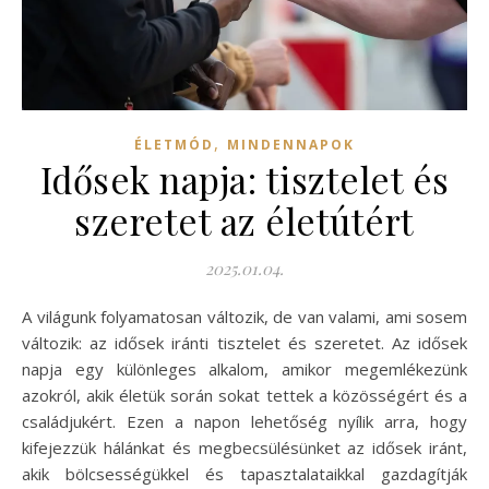
,
ÉLETMÓD
MINDENNAPOK
Idősek napja: tisztelet és
szeretet az életútért
2025.01.04.
A világunk folyamatosan változik, de van valami, ami sosem
változik: az idősek iránti tisztelet és szeretet. Az idősek
napja egy különleges alkalom, amikor megemlékezünk
azokról, akik életük során sokat tettek a közösségért és a
családjukért. Ezen a napon lehetőség nyílik arra, hogy
kifejezzük hálánkat és megbecsülésünket az idősek iránt,
akik bölcsességükkel és tapasztalataikkal gazdagítják