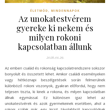
,
ÉLETMÓD
MINDENNAPOK
Az unokatestvérem
gyereke ki nekem és
milyen rokoni
kapcsolatban állunk
2026.01.29.
Az emberi család és rokonság kapcsolatrendszere sokszor
bonyolult és összetett lehet. Amikor családi eseményeken
vagy hétköznapi beszélgetések során felmerülnek
különböző rokoni viszonyok, gyakran előfordul, hogy nem
teljesen tiszta, ki kinek a rokona, és milyen kapcsolatban
állnak egymással. Ez különösen igaz lehet az
unokatestvérek és azok gyermekeinek esetében, ahol a
rokoni szálak már egy kicsit távolabbról kapcsolódnak