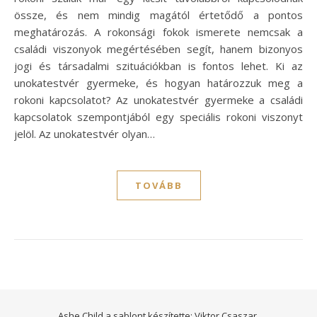
össze, és nem mindig magától értetődő a pontos
meghatározás. A rokonsági fokok ismerete nemcsak a
családi viszonyok megértésében segít, hanem bizonyos
jogi és társadalmi szituációkban is fontos lehet. Ki az
unokatestvér gyermeke, és hogyan határozzuk meg a
rokoni kapcsolatot? Az unokatestvér gyermeke a családi
kapcsolatok szempontjából egy speciális rokoni viszonyt
jelöl. Az unokatestvér olyan…
TOVÁBB
Ashe Child a sablont készítette:
Viktor Csaszar.