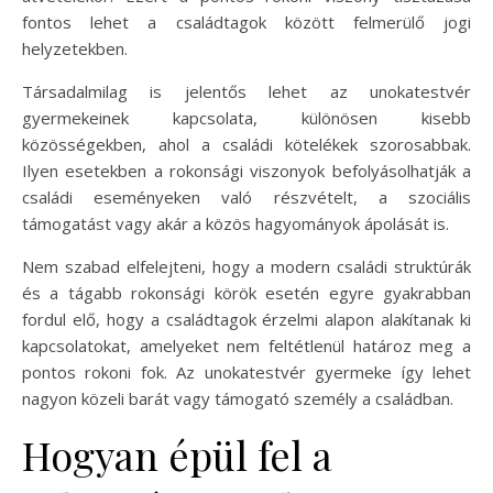
fontos lehet a családtagok között felmerülő jogi
helyzetekben.
Társadalmilag is jelentős lehet az unokatestvér
gyermekeinek kapcsolata, különösen kisebb
közösségekben, ahol a családi kötelékek szorosabbak.
Ilyen esetekben a rokonsági viszonyok befolyásolhatják a
családi eseményeken való részvételt, a szociális
támogatást vagy akár a közös hagyományok ápolását is.
Nem szabad elfelejteni, hogy a modern családi struktúrák
és a tágabb rokonsági körök esetén egyre gyakrabban
fordul elő, hogy a családtagok érzelmi alapon alakítanak ki
kapcsolatokat, amelyeket nem feltétlenül határoz meg a
pontos rokoni fok. Az unokatestvér gyermeke így lehet
nagyon közeli barát vagy támogató személy a családban.
Hogyan épül fel a