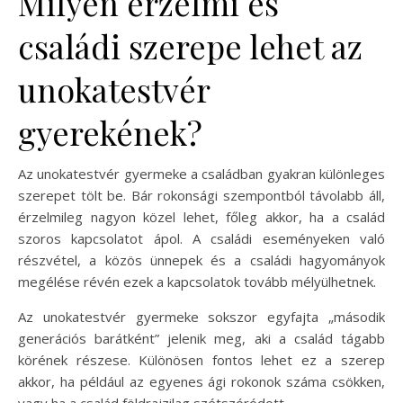
Milyen érzelmi és
családi szerepe lehet az
unokatestvér
gyerekének?
Az unokatestvér gyermeke a családban gyakran különleges
szerepet tölt be. Bár rokonsági szempontból távolabb áll,
érzelmileg nagyon közel lehet, főleg akkor, ha a család
szoros kapcsolatot ápol. A családi eseményeken való
részvétel, a közös ünnepek és a családi hagyományok
megélése révén ezek a kapcsolatok tovább mélyülhetnek.
Az unokatestvér gyermeke sokszor egyfajta „második
generációs barátként” jelenik meg, aki a család tágabb
körének részese. Különösen fontos lehet ez a szerep
akkor, ha például az egyenes ági rokonok száma csökken,
vagy ha a család földrajzilag szétszóródott.