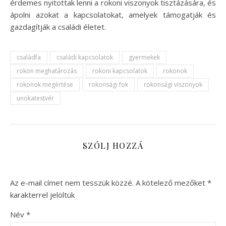
érdemes nyitottak lenni a rokoni viszonyok tisztázására, és
ápolni azokat a kapcsolatokat, amelyek támogatják és
gazdagítják a családi életet.
családfa
családi kapcsolatok
gyermekek
rokon meghatározás
rokoni kapcsolatok
rokonok
rokonok megértése
rokonsági fok
rokonsági viszonyok
unokatestvér
SZÓLJ HOZZÁ
Az e-mail címet nem tesszük közzé.
A kötelező mezőket
*
karakterrel jelöltük
Név
*