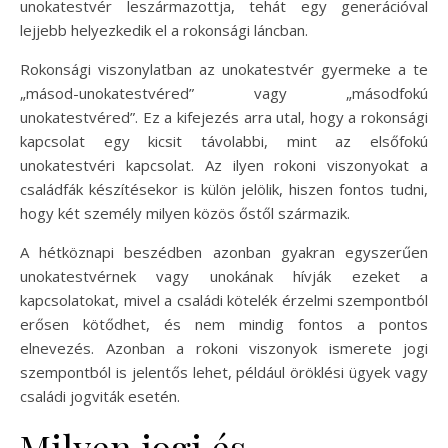
unokatestvér leszármazottja, tehát egy generációval
lejjebb helyezkedik el a rokonsági láncban.
Rokonsági viszonylatban az unokatestvér gyermeke a te
„másod-unokatestvéred” vagy „másodfokú
unokatestvéred”. Ez a kifejezés arra utal, hogy a rokonsági
kapcsolat egy kicsit távolabbi, mint az elsőfokú
unokatestvéri kapcsolat. Az ilyen rokoni viszonyokat a
családfák készítésekor is külön jelölik, hiszen fontos tudni,
hogy két személy milyen közös őstől származik.
A hétköznapi beszédben azonban gyakran egyszerűen
unokatestvérnek vagy unokának hívják ezeket a
kapcsolatokat, mivel a családi kötelék érzelmi szempontból
erősen kötődhet, és nem mindig fontos a pontos
elnevezés. Azonban a rokoni viszonyok ismerete jogi
szempontból is jelentős lehet, például öröklési ügyek vagy
családi jogviták esetén.
Milyen jogi és