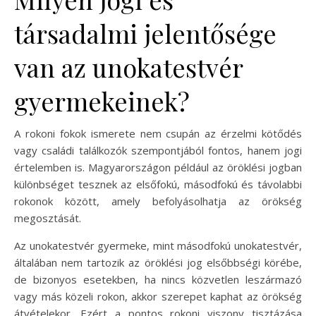
társadalmi jelentősége
van az unokatestvér
gyermekeinek?
A rokoni fokok ismerete nem csupán az érzelmi kötődés
vagy családi találkozók szempontjából fontos, hanem jogi
értelemben is. Magyarországon például az öröklési jogban
különbséget tesznek az elsőfokú, másodfokú és távolabbi
rokonok között, amely befolyásolhatja az örökség
megosztását.
Az unokatestvér gyermeke, mint másodfokú unokatestvér,
általában nem tartozik az öröklési jog elsőbbségi körébe,
de bizonyos esetekben, ha nincs közvetlen leszármazó
vagy más közeli rokon, akkor szerepet kaphat az örökség
átvételekor. Ezért a pontos rokoni viszony tisztázása