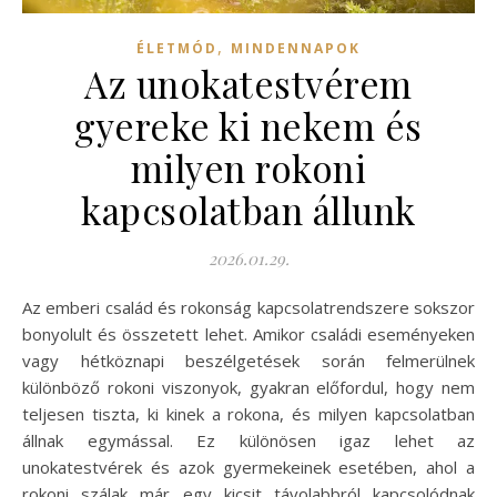
,
ÉLETMÓD
MINDENNAPOK
Az unokatestvérem
gyereke ki nekem és
milyen rokoni
kapcsolatban állunk
2026.01.29.
Az emberi család és rokonság kapcsolatrendszere sokszor
bonyolult és összetett lehet. Amikor családi eseményeken
vagy hétköznapi beszélgetések során felmerülnek
különböző rokoni viszonyok, gyakran előfordul, hogy nem
teljesen tiszta, ki kinek a rokona, és milyen kapcsolatban
állnak egymással. Ez különösen igaz lehet az
unokatestvérek és azok gyermekeinek esetében, ahol a
rokoni szálak már egy kicsit távolabbról kapcsolódnak