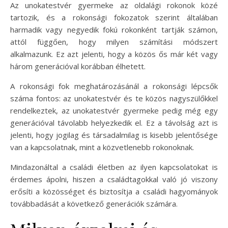
Az unokatestvér gyermeke az oldalági rokonok közé
tartozik, és a rokonsági fokozatok szerint általában
harmadik vagy negyedik fokú rokonként tartják számon,
attól függően, hogy milyen számítási módszert
alkalmazunk. Ez azt jelenti, hogy a közös ős már két vagy
három generációval korábban élhetett.
A rokonsági fok meghatározásánál a rokonsági lépcsők
száma fontos: az unokatestvér és te közös nagyszülőkkel
rendelkeztek, az unokatestvér gyermeke pedig még egy
generációval távolabb helyezkedik el. Ez a távolság azt is
jelenti, hogy jogilag és társadalmilag is kisebb jelentősége
van a kapcsolatnak, mint a közvetlenebb rokonoknak.
Mindazonáltal a családi életben az ilyen kapcsolatokat is
érdemes ápolni, hiszen a családtagokkal való jó viszony
erősíti a közösséget és biztosítja a családi hagyományok
továbbadását a következő generációk számára.