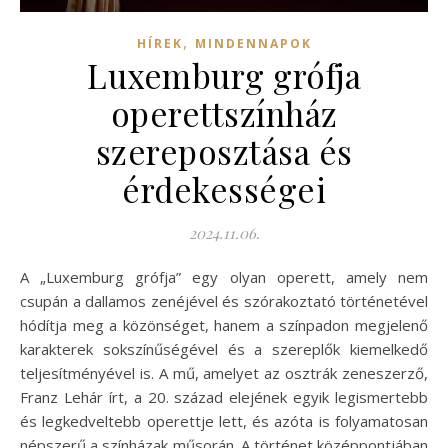
,
HÍREK
MINDENNAPOK
Luxemburg grófja
operettszínház
szereposztása és
érdekességei
2024.11.06.
A „Luxemburg grófja” egy olyan operett, amely nem
csupán a dallamos zenéjével és szórakoztató történetével
hódítja meg a közönséget, hanem a színpadon megjelenő
karakterek sokszínűségével és a szereplők kiemelkedő
teljesítményével is. A mű, amelyet az osztrák zeneszerző,
Franz Lehár írt, a 20. század elejének egyik legismertebb
és legkedveltebb operettje lett, és azóta is folyamatosan
népszerű a színházak műsorán. A történet középpontjában