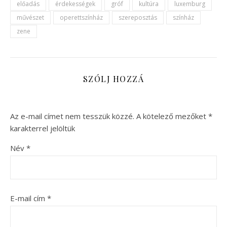
előadás
érdekességek
gróf
kultúra
luxemburg
művészet
operettszínház
szereposztás
színház
zene
SZÓLJ HOZZÁ
Az e-mail címet nem tesszük közzé.
A kötelező mezőket
*
karakterrel jelöltük
Név
*
E-mail cím
*