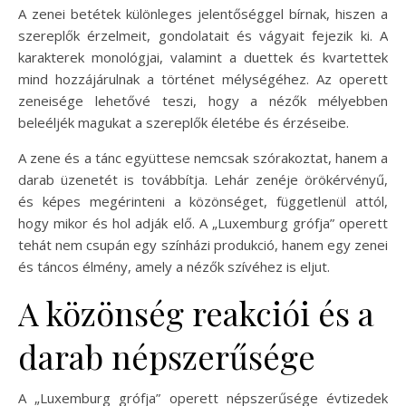
A zenei betétek különleges jelentőséggel bírnak, hiszen a
szereplők érzelmeit, gondolatait és vágyait fejezik ki. A
karakterek monológjai, valamint a duettek és kvartettek
mind hozzájárulnak a történet mélységéhez. Az operett
zeneisége lehetővé teszi, hogy a nézők mélyebben
beleéljék magukat a szereplők életébe és érzéseibe.
A zene és a tánc együttese nemcsak szórakoztat, hanem a
darab üzenetét is továbbítja. Lehár zenéje örökérvényű,
és képes megérinteni a közönséget, függetlenül attól,
hogy mikor és hol adják elő. A „Luxemburg grófja” operett
tehát nem csupán egy színházi produkció, hanem egy zenei
és táncos élmény, amely a nézők szívéhez is eljut.
A közönség reakciói és a
darab népszerűsége
A „Luxemburg grófja” operett népszerűsége évtizedek