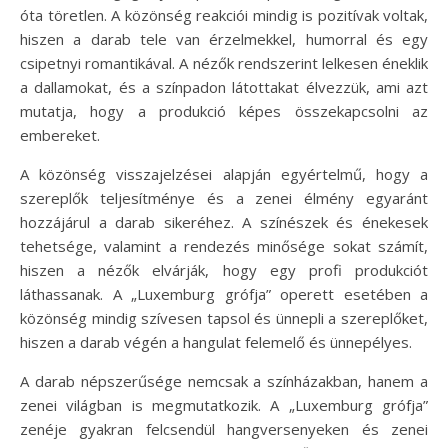
óta töretlen. A közönség reakciói mindig is pozitívak voltak,
hiszen a darab tele van érzelmekkel, humorral és egy
csipetnyi romantikával. A nézők rendszerint lelkesen éneklik
a dallamokat, és a színpadon látottakat élvezzük, ami azt
mutatja, hogy a produkció képes összekapcsolni az
embereket.
A közönség visszajelzései alapján egyértelmű, hogy a
szereplők teljesítménye és a zenei élmény egyaránt
hozzájárul a darab sikeréhez. A színészek és énekesek
tehetsége, valamint a rendezés minősége sokat számít,
hiszen a nézők elvárják, hogy egy profi produkciót
láthassanak. A „Luxemburg grófja” operett esetében a
közönség mindig szívesen tapsol és ünnepli a szereplőket,
hiszen a darab végén a hangulat felemelő és ünnepélyes.
A darab népszerűsége nemcsak a színházakban, hanem a
zenei világban is megmutatkozik. A „Luxemburg grófja”
zenéje gyakran felcsendül hangversenyeken és zenei