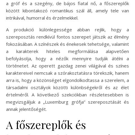
a gróf és a szegény, de bájos fiatal nő, a főszereplők
között kibontakozó romantikus szál áll, amely tele van
intrikával, humorral és érzelmekkel.
A produkció különlegessége abban rejlik, hogy a
szereposztás rendkívül fontos szerepet játszik az élmény
fokozásában. A színészek és énekesek tehetsége, valamint
a karakterek hiteles megformálása alapvetően
befolyásolja, hogy a nézők mennyire tudják átélni a
történetet. Az operett gazdag zenei világával és színes
karaktereivel nemcsak a szórakoztatásra törekszik, hanem
arra is, hogy a közönséget elgondolkodtassa a szerelem, a
társadalmi osztályok közötti különbségekről és az élet
értelméről. A következő szekciókban részletesebben is
megvizsgáljuk a „Luxemburg grófja” szereposztását és
annak jelentőségét.
A főszereplők és