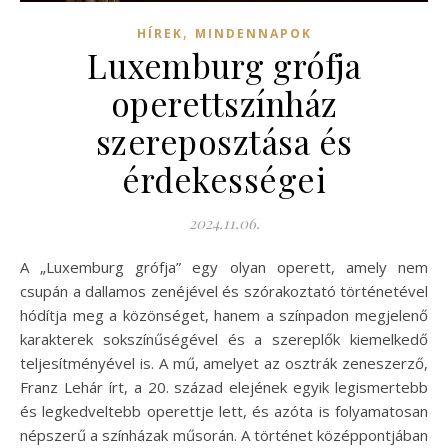
,
HÍREK
MINDENNAPOK
Luxemburg grófja
operettszínház
szereposztása és
érdekességei
2024.11.06.
A „Luxemburg grófja” egy olyan operett, amely nem
csupán a dallamos zenéjével és szórakoztató történetével
hódítja meg a közönséget, hanem a színpadon megjelenő
karakterek sokszínűségével és a szereplők kiemelkedő
teljesítményével is. A mű, amelyet az osztrák zeneszerző,
Franz Lehár írt, a 20. század elejének egyik legismertebb
és legkedveltebb operettje lett, és azóta is folyamatosan
népszerű a színházak műsorán. A történet középpontjában