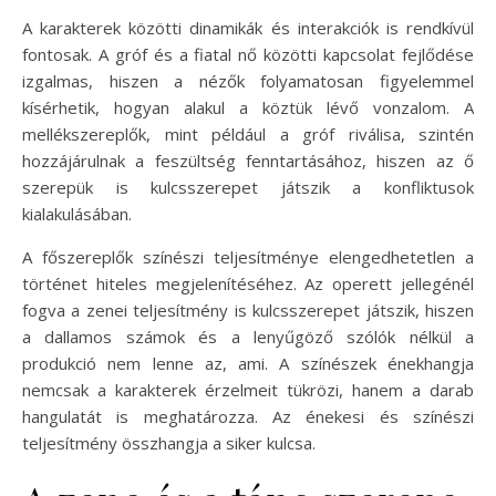
A karakterek közötti dinamikák és interakciók is rendkívül
fontosak. A gróf és a fiatal nő közötti kapcsolat fejlődése
izgalmas, hiszen a nézők folyamatosan figyelemmel
kísérhetik, hogyan alakul a köztük lévő vonzalom. A
mellékszereplők, mint például a gróf riválisa, szintén
hozzájárulnak a feszültség fenntartásához, hiszen az ő
szerepük is kulcsszerepet játszik a konfliktusok
kialakulásában.
A főszereplők színészi teljesítménye elengedhetetlen a
történet hiteles megjelenítéséhez. Az operett jellegénél
fogva a zenei teljesítmény is kulcsszerepet játszik, hiszen
a dallamos számok és a lenyűgöző szólók nélkül a
produkció nem lenne az, ami. A színészek énekhangja
nemcsak a karakterek érzelmeit tükrözi, hanem a darab
hangulatát is meghatározza. Az énekesi és színészi
teljesítmény összhangja a siker kulcsa.