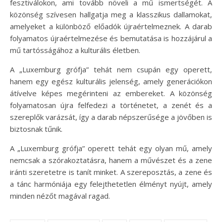
fesztiválokon, ami tovább növeli a mű ismertségét. A
közönség szívesen hallgatja meg a klasszikus dallamokat,
amelyeket a különböző előadók újraértelmeznek. A darab
folyamatos újraértelmezése és bemutatása is hozzájárul a
mű tartósságához a kulturális életben.
A „Luxemburg grófja” tehát nem csupán egy operett,
hanem egy egész kulturális jelenség, amely generációkon
átívelve képes megérinteni az embereket. A közönség
folyamatosan újra felfedezi a történetet, a zenét és a
szereplők varázsát, így a darab népszerűsége a jövőben is
biztosnak tűnik.
A „Luxemburg grófja” operett tehát egy olyan mű, amely
nemcsak a szórakoztatásra, hanem a művészet és a zene
iránti szeretetre is tanít minket. A szereposztás, a zene és
a tánc harmóniája egy felejthetetlen élményt nyújt, amely
minden nézőt magával ragad.