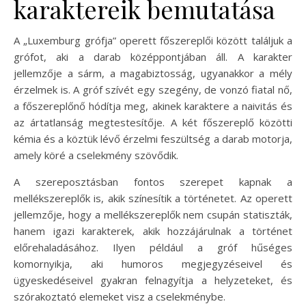
karaktereik bemutatása
A „Luxemburg grófja” operett főszereplői között találjuk a
grófot, aki a darab középpontjában áll. A karakter
jellemzője a sárm, a magabiztosság, ugyanakkor a mély
érzelmek is. A gróf szívét egy szegény, de vonzó fiatal nő,
a főszereplőnő hódítja meg, akinek karaktere a naivitás és
az ártatlanság megtestesítője. A két főszereplő közötti
kémia és a köztük lévő érzelmi feszültség a darab motorja,
amely köré a cselekmény szövődik.
A szereposztásban fontos szerepet kapnak a
mellékszereplők is, akik színesítik a történetet. Az operett
jellemzője, hogy a mellékszereplők nem csupán statiszták,
hanem igazi karakterek, akik hozzájárulnak a történet
előrehaladásához. Ilyen például a gróf hűséges
komornyikja, aki humoros megjegyzéseivel és
ügyeskedéseivel gyakran felnagyítja a helyzeteket, és
szórakoztató elemeket visz a cselekménybe.