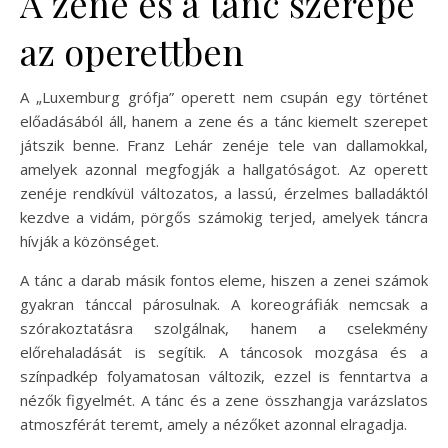
A zene és a tánc szerepe
az operettben
A „Luxemburg grófja” operett nem csupán egy történet
előadásából áll, hanem a zene és a tánc kiemelt szerepet
játszik benne. Franz Lehár zenéje tele van dallamokkal,
amelyek azonnal megfogják a hallgatóságot. Az operett
zenéje rendkívül változatos, a lassú, érzelmes balladáktól
kezdve a vidám, pörgős számokig terjed, amelyek táncra
hívják a közönséget.
A tánc a darab másik fontos eleme, hiszen a zenei számok
gyakran tánccal párosulnak. A koreográfiák nemcsak a
szórakoztatásra szolgálnak, hanem a cselekmény
előrehaladását is segítik. A táncosok mozgása és a
színpadkép folyamatosan változik, ezzel is fenntartva a
nézők figyelmét. A tánc és a zene összhangja varázslatos
atmoszférát teremt, amely a nézőket azonnal elragadja.