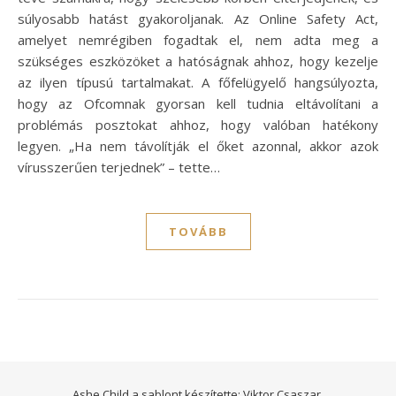
súlyosabb hatást gyakoroljanak. Az Online Safety Act,
amelyet nemrégiben fogadtak el, nem adta meg a
szükséges eszközöket a hatóságnak ahhoz, hogy kezelje
az ilyen típusú tartalmakat. A főfelügyelő hangsúlyozta,
hogy az Ofcomnak gyorsan kell tudnia eltávolítani a
problémás posztokat ahhoz, hogy valóban hatékony
legyen. „Ha nem távolítják el őket azonnal, akkor azok
vírusszerűen terjednek” – tette…
TOVÁBB
Ashe Child a sablont készítette:
Viktor Csaszar.