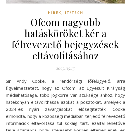
,
HÍREK
IT/TECH
Ofcom nagyobb
hatásköröket kér a
félrevezető bejegyzések
eltávolításához
2025.05.15.
Sir Andy Cooke, a rendőrségi főfelügyelő, arra
figyelmeztetett, hogy az Ofcom, az Egyesült Királyság
médiahatósága, több jogkörre van szüksége ahhoz, hogy
hatékonyan eltávolíthassa azokat a posztokat, amelyek a
2024-es nyári zavargásokat elősegítették. Cooke
elmondta, hogy a közösségi médiában terjedő félrevezető
információk eltávolítása túl sokáig tart, ezáltal lehetővé
téve számukra, hogy szélesebb körben elterjedjenek, és