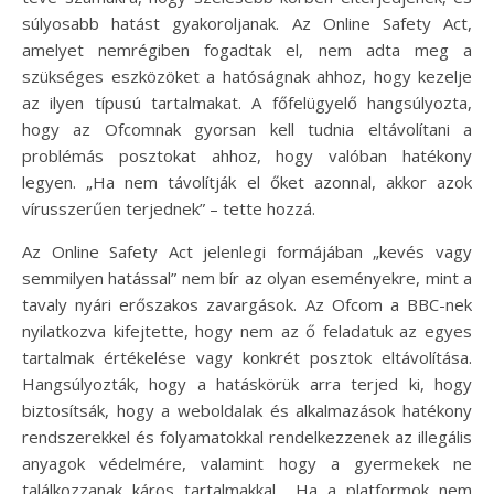
súlyosabb hatást gyakoroljanak. Az Online Safety Act,
amelyet nemrégiben fogadtak el, nem adta meg a
szükséges eszközöket a hatóságnak ahhoz, hogy kezelje
az ilyen típusú tartalmakat. A főfelügyelő hangsúlyozta,
hogy az Ofcomnak gyorsan kell tudnia eltávolítani a
problémás posztokat ahhoz, hogy valóban hatékony
legyen. „Ha nem távolítják el őket azonnal, akkor azok
vírusszerűen terjednek” – tette hozzá.
Az Online Safety Act jelenlegi formájában „kevés vagy
semmilyen hatással” nem bír az olyan eseményekre, mint a
tavaly nyári erőszakos zavargások. Az Ofcom a BBC-nek
nyilatkozva kifejtette, hogy nem az ő feladatuk az egyes
tartalmak értékelése vagy konkrét posztok eltávolítása.
Hangsúlyozták, hogy a hatáskörük arra terjed ki, hogy
biztosítsák, hogy a weboldalak és alkalmazások hatékony
rendszerekkel és folyamatokkal rendelkezzenek az illegális
anyagok védelmére, valamint hogy a gyermekek ne
találkozzanak káros tartalmakkal. „Ha a platformok nem