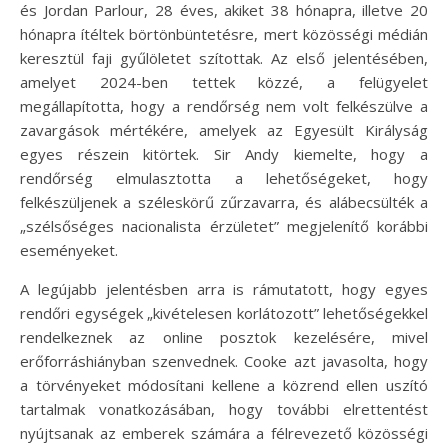
és Jordan Parlour, 28 éves, akiket 38 hónapra, illetve 20
hónapra ítéltek börtönbüntetésre, mert közösségi médián
keresztül faji gyűlöletet szítottak. Az első jelentésében,
amelyet 2024-ben tettek közzé, a felügyelet
megállapította, hogy a rendőrség nem volt felkészülve a
zavargások mértékére, amelyek az Egyesült Királyság
egyes részein kitörtek. Sir Andy kiemelte, hogy a
rendőrség elmulasztotta a lehetőségeket, hogy
felkészüljenek a széleskörű zűrzavarra, és alábecsülték a
„szélsőséges nacionalista érzületet” megjelenítő korábbi
eseményeket.
A legújabb jelentésben arra is rámutatott, hogy egyes
rendőri egységek „kivételesen korlátozott” lehetőségekkel
rendelkeznek az online posztok kezelésére, mivel
erőforráshiányban szenvednek. Cooke azt javasolta, hogy
a törvényeket módosítani kellene a közrend ellen uszító
tartalmak vonatkozásában, hogy további elrettentést
nyújtsanak az emberek számára a félrevezető közösségi