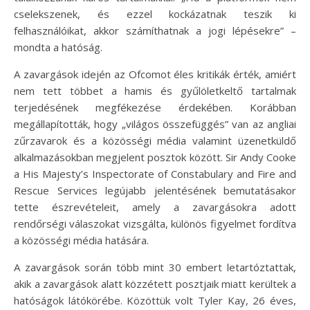
cselekszenek, és ezzel kockázatnak teszik ki
felhasználóikat, akkor számíthatnak a jogi lépésekre” –
mondta a hatóság.
A zavargások idején az Ofcomot éles kritikák érték, amiért
nem tett többet a hamis és gyűlöletkeltő tartalmak
terjedésének megfékezése érdekében. Korábban
megállapították, hogy „világos összefüggés” van az angliai
zűrzavarok és a közösségi média valamint üzenetküldő
alkalmazásokban megjelent posztok között. Sir Andy Cooke
a His Majesty’s Inspectorate of Constabulary and Fire and
Rescue Services legújabb jelentésének bemutatásakor
tette észrevételeit, amely a zavargásokra adott
rendőrségi válaszokat vizsgálta, különös figyelmet fordítva
a közösségi média hatására.
A zavargások során több mint 30 embert letartóztattak,
akik a zavargások alatt közzétett posztjaik miatt kerültek a
hatóságok látókörébe. Közöttük volt Tyler Kay, 26 éves,