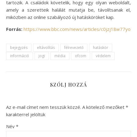
tartozik. A családok követelik, hogy egy olyan weboldalt,
amely a szeretteik halálát mutatja be, távolítsanak el,
miközben az online szabályozó új hatásköröket kap.
Forrás:
https://www.bbc.com/news/articles/c0jzj18w77yo
bejegyzés
eltávolítás
félrevezető
hatáskör
információ
jogi
média
ofcom
védelem
SZÓLJ HOZZÁ
Az e-mail címet nem tesszük közzé.
A kötelező mezőket
*
karakterrel jelöltük
Név
*