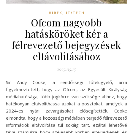
,
HÍREK
IT/TECH
Ofcom nagyobb
hatásköröket kér a
félrevezető bejegyzések
eltávolításához
2025.05.15.
Sir Andy Cooke, a rendőrségi főfelügyelő, arra
figyelmeztetett, hogy az Ofcom, az Egyesült Királyság
médiahatósága, több jogkörre van szüksége ahhoz, hogy
hatékonyan eltávolíthassa azokat a posztokat, amelyek a
2024-es nyári zavargásokat elősegítették. Cooke
elmondta, hogy a közösségi médiában terjedő félrevezető
információk eltávolítása túl sokáig tart, ezáltal lehetővé
téve számukra, hogy szélesebb körben elterjedjenek, és