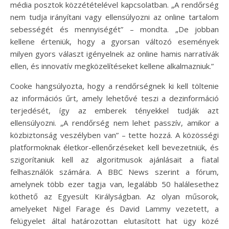
média posztok közzétételével kapcsolatban. „A rendőrség
nem tudja irányítani vagy ellensúlyozni az online tartalom
sebességét és mennyiségét” – mondta. „De jobban
kellene érteniük, hogy a gyorsan változó események
milyen gyors választ igényelnek az online hamis narratívák
ellen, és innovatív megközelítéseket kellene alkalmazniuk.”
Cooke hangsúlyozta, hogy a rendőrségnek ki kell töltenie
az információs űrt, amely lehetővé teszi a dezinformáció
terjedését, így az emberek tényekkel tudják azt
ellensúlyozni. „A rendőrség nem lehet passzív, amikor a
közbiztonság veszélyben van” – tette hozzá. A közösségi
platformoknak életkor-ellenőrzéseket kell bevezetniük, és
szigorítaniuk kell az algoritmusok ajánlásait a fiatal
felhasználók számára. A BBC News szerint a fórum,
amelynek több ezer tagja van, legalább 50 halálesethez
köthető az Egyesült Királyságban. Az olyan műsorok,
amelyeket Nigel Farage és David Lammy vezetett, a
felügyelet által határozottan elutasított hat ügy közé