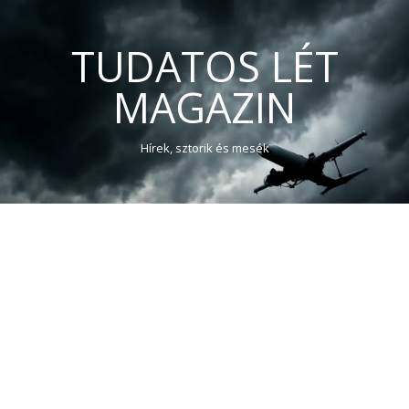
TUDATOS LÉT
MAGAZIN
Hírek, sztorik és mesék