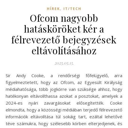
,
HÍREK
IT/TECH
Ofcom nagyobb
hatásköröket kér a
félrevezető bejegyzések
eltávolításához
2025.05.15.
Sir Andy Cooke, a rendőrségi főfelügyelő, arra
figyelmeztetett, hogy az Ofcom, az Egyesült Királyság
médiahatósága, több jogkörre van szüksége ahhoz, hogy
hatékonyan eltávolíthassa azokat a posztokat, amelyek a
2024-es nyári zavargásokat elősegítették. Cooke
elmondta, hogy a közösségi médiában terjedő félrevezető
információk eltávolítása túl sokáig tart, ezáltal lehetővé
téve számukra, hogy szélesebb körben elterjedjenek, és