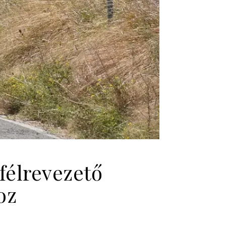
félrevezető
oz