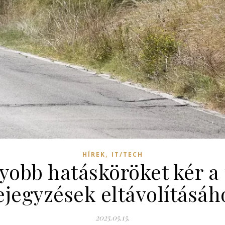
,
HÍREK
IT/TECH
obb hatásköröket kér a 
ejegyzések eltávolításáh
2025.05.15.