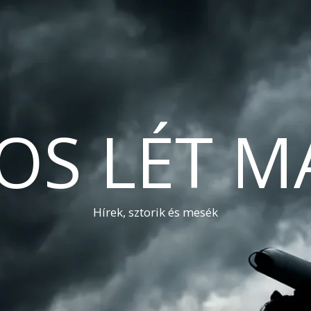
OS LÉT M
Hírek, sztorik és mesék