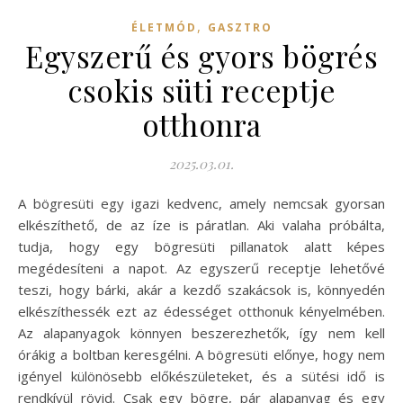
,
ÉLETMÓD
GASZTRO
Egyszerű és gyors bögrés
csokis süti receptje
otthonra
2025.03.01.
A bögresüti egy igazi kedvenc, amely nemcsak gyorsan
elkészíthető, de az íze is páratlan. Aki valaha próbálta,
tudja, hogy egy bögresüti pillanatok alatt képes
megédesíteni a napot. Az egyszerű receptje lehetővé
teszi, hogy bárki, akár a kezdő szakácsok is, könnyedén
elkészíthessék ezt az édességet otthonuk kényelmében.
Az alapanyagok könnyen beszerezhetők, így nem kell
órákig a boltban keresgélni. A bögresüti előnye, hogy nem
igényel különösebb előkészületeket, és a sütési idő is
rendkívül rövid. Csak egy bögre, pár alapanyag és egy