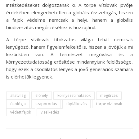
intézkedéseket dolgozzanak ki. A törpe vízilovak jövője
érdekében elengedhetetlen a globális összefogás, hiszen
a fajok védelme nemcsak a helyi, hanem a globális
biodiverzitás megőrzéséhez is hozzájárul.
A törpe vízilovak titokzatos világa tehát nemcsak
lenyűgöző, hanem figyelemfelkeltő is, hiszen a jövőjük a mi
kezünkben van. A természet megóvása és a
környezettudatosság erősítése mindannyiunk felelőssége,
hogy ezek a csodálatos lények a jövő generációk számára
is elérhetők legyenek.
állatvilág
élőhely
környezeti hatások
megőrzés
ökológia
szaporodás
táplálkozás
törpe vízilovak
védett fajok
viselkedés