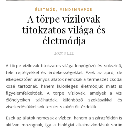
,
ÉLETMÓD
MINDENNAPOK
A törpe vízilovak
titokzatos világa és
életmódja
2025.03.22.
A törpe vízilovak titokzatos világa lenyűgöző és sokszínű,
tele rejtélyekkel és érdekességekkel. Ezek az apró, de
elképesztően aranyos állatok nemcsak a természet csodái
közé tartoznak, hanem különleges életmódjuk miatt is
figyelemfelkeltőek. A törpe vízilovak, amelyek a vízi
élőhelyeiken találhatóak, különböző szokásaikkal és
viselkedésükkel sok terület szakértőit érdeklik.
Ezek az állatok nemcsak a vízben, hanem a szárazföldön is
aktívan mozognak, így a biológiai alkalmazkodásuk során