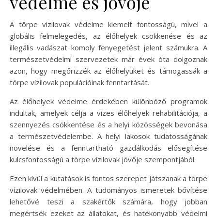
védelme és jövője
A törpe vízilovak védelme kiemelt fontosságú, mivel a
globális felmelegedés, az élőhelyek csökkenése és az
illegális vadászat komoly fenyegetést jelent számukra. A
természetvédelmi szervezetek már évek óta dolgoznak
azon, hogy megőrizzék az élőhelyüket és támogassák a
törpe vízilovak populációinak fenntartását.
Az élőhelyek védelme érdekében különböző programok
indultak, amelyek célja a vizes élőhelyek rehabilitációja, a
szennyezés csökkentése és a helyi közösségek bevonása
a természetvédelembe. A helyi lakosok tudatosságának
növelése és a fenntartható gazdálkodás elősegítése
kulcsfontosságú a törpe vízilovak jövője szempontjából.
Ezen kívül a kutatások is fontos szerepet játszanak a törpe
vízilovak védelmében. A tudományos ismeretek bővítése
lehetővé teszi a szakértők számára, hogy jobban
megértsék ezeket az állatokat, és hatékonyabb védelmi