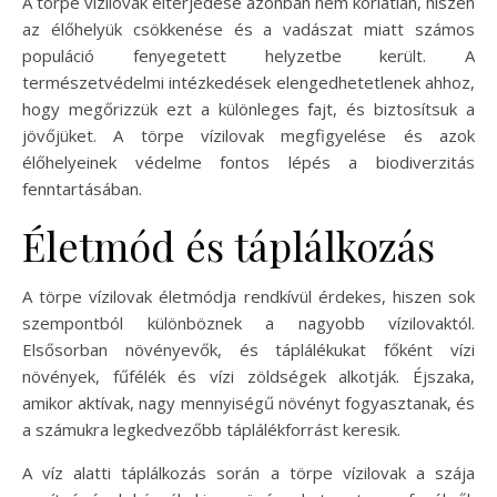
A törpe vízilovak elterjedése azonban nem korlátlan, hiszen
az élőhelyük csökkenése és a vadászat miatt számos
populáció fenyegetett helyzetbe került. A
természetvédelmi intézkedések elengedhetetlenek ahhoz,
hogy megőrizzük ezt a különleges fajt, és biztosítsuk a
jövőjüket. A törpe vízilovak megfigyelése és azok
élőhelyeinek védelme fontos lépés a biodiverzitás
fenntartásában.
Életmód és táplálkozás
A törpe vízilovak életmódja rendkívül érdekes, hiszen sok
szempontból különböznek a nagyobb vízilovaktól.
Elsősorban növényevők, és táplálékukat főként vízi
növények, fűfélék és vízi zöldségek alkotják. Éjszaka,
amikor aktívak, nagy mennyiségű növényt fogyasztanak, és
a számukra legkedvezőbb táplálékforrást keresik.
A víz alatti táplálkozás során a törpe vízilovak a szája