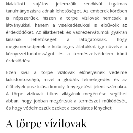
kialakított sajátos jellemzőik rendkívül izgalmas
tanulmányozásra adnak lehetőséget. Az emberek körében
is népszerűek, hiszen a törpe vízilovak nemcsak a
látványukkal, hanem a viselkedésükkel is elbűvölik az
érdeklődőket. Az állatkertek és vadrezervátumok gyakran
kínálnak lehetőséget a látogatóknak, hogy
megismerkedjenek e különleges állatokkal, így növelve a
környezettudatosságot és a természetvédelem iránti
érdeklődést.
Ezen kívül a törpe vízilovak élőhelyeinek védelme
kulcsfontosságú, mivel a globális felmelegedés és az
élőhelyek pusztulása komoly fenyegetést jelent számukra.
A törpe vízilovak titkos világának megértése segíthet
abban, hogy jobban megértsük a természet működését,
és hogy védelmezzük ezeket a csodálatos lényeket.
A törpe vízilovak