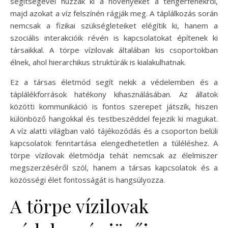
segítségével húzzák ki a növényeket a tengerfenékről,
majd azokat a víz felszínén rágják meg. A táplálkozás során
nemcsak a fizikai szükségleteiket elégítik ki, hanem a
szociális interakcióik révén is kapcsolatokat építenek ki
társaikkal. A törpe vízilovak általában kis csoportokban
élnek, ahol hierarchikus struktúrák is kialakulhatnak.
Ez a társas életmód segít nekik a védelemben és a
táplálékforrások hatékony kihasználásában. Az állatok
közötti kommunikáció is fontos szerepet játszik, hiszen
különböző hangokkal és testbeszéddel fejezik ki magukat.
A víz alatti világban való tájékozódás és a csoporton belüli
kapcsolatok fenntartása elengedhetetlen a túléléshez. A
törpe vízilovak életmódja tehát nemcsak az élelmiszer
megszerzéséről szól, hanem a társas kapcsolatok és a
közösségi élet fontosságát is hangsúlyozza.
A törpe vízilovak