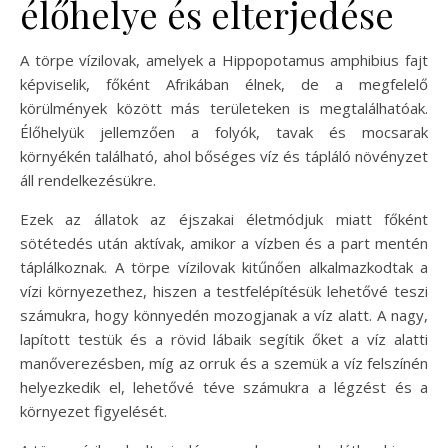
élőhelye és elterjedése
A törpe vízilovak, amelyek a Hippopotamus amphibius fajt
képviselik, főként Afrikában élnek, de a megfelelő
körülmények között más területeken is megtalálhatóak.
Élőhelyük jellemzően a folyók, tavak és mocsarak
környékén található, ahol bőséges víz és tápláló növényzet
áll rendelkezésükre.
Ezek az állatok az éjszakai életmódjuk miatt főként
sötétedés után aktívak, amikor a vízben és a part mentén
táplálkoznak. A törpe vízilovak kitűnően alkalmazkodtak a
vízi környezethez, hiszen a testfelépítésük lehetővé teszi
számukra, hogy könnyedén mozogjanak a víz alatt. A nagy,
lapított testük és a rövid lábaik segítik őket a víz alatti
manőverezésben, míg az orruk és a szemük a víz felszínén
helyezkedik el, lehetővé téve számukra a légzést és a
környezet figyelését.